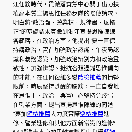
江任務時代，貫徹落實黨中心關于出力扶
植高本質宣揚思惟任務步隊的唆使請求，
明白將“政治強、營業精、規律嚴、風格
正”的基礎請求貫徹到浙江宣揚思惟陣線
各範疇。在政治方面，他提出“要一直保
持講政治，實在加強政治認識、年夜局認
識和義務認識，加強政治辨別力和政治靈
敏性，加強辨認、抵抗各類過錯思惟偏向
的才能，在任何復雜多變
體檢推薦
的情勢
眼前，時辰堅持甦醒的腦筋，一直自發地
在思惟上、政治上與黨中心堅持分歧”；
在營業方面，提出宣揚思惟陣線的同道
“要加
健檢推薦
大力度實際
巡檢推薦
進
修、營業進修和其他方面新常識的進修”