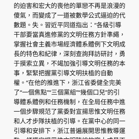
的迫害和宏大的喪他的單戀不再是浪漫的
傻氣，而變成了一道被數學公式逼迫的代
數題。失。習近平同道指出：“各級引導
干部要當真進修黨的文明任務方針準繩，
掌握社會主義市場經濟體系體例下文明成
長的特色和紀律，深刻查詢拜訪研討，勇
于摸索立異，不竭加強引導文明任務的本
事，緊緊把握黨引導文明扶植的自動
權。”在他的推進下，浙江省委健全完美
了“一個焦點”“三個黨組”“幾個口兒”的引
導體系體例和任務機制，在全局任務中進
一個步驟規范了黨委對宣揚思惟文明任務
和人才步隊扶植的引導。在黨中心的同一
引導和安排下，浙江普遍展開思惟教導運