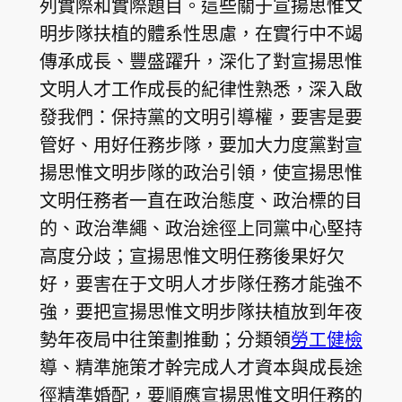
列實際和實際題目。這些關于宣揚思惟文
明步隊扶植的體系性思慮，在實行中不竭
傳承成長、豐盛躍升，深化了對宣揚思惟
文明人才工作成長的紀律性熟悉，深入啟
發我們：保持黨的文明引導權，要害是要
管好、用好任務步隊，要加大力度黨對宣
揚思惟文明步隊的政治引領，使宣揚思惟
文明任務者一直在政治態度、政治標的目
的、政治準繩、政治途徑上同黨中心堅持
高度分歧；宣揚思惟文明任務後果好欠
好，要害在于文明人才步隊任務才能強不
強，要把宣揚思惟文明步隊扶植放到年夜
勢年夜局中往策劃推動；分類領
勞工健檢
導、精準施策才幹完成人才資本與成長途
徑精準婚配，要順應宣揚思惟文明任務的