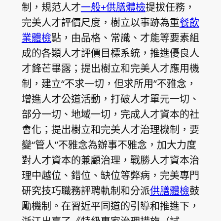
制，規范人才
一般+供膳體檢
提拔任務，
完美人才評價尺度，樹立以事跡為重
餐飲
業體檢
點，由品格、常識、才能等要素組
成的各類人才評價目標系統，推進優良人
才鋒芒畢露；提出樹立和完美人才應用機
制，建立“不求一切，但求所用”不雅念，
增進人才公道活動，打破人才單元一切、
部分一切、地域一切，完成人才資本的社
會化；提出樹立和完美人才治理機制，要
變“管人”不雅念為辦事不雅念，加大力度
對人才資本的兼顧治理，戰勝人才資本治
理中越位、錯位、缺位等弊病，完美專門
研究技巧職務評聘軌制和分派
供膳體檢
鼓
勵機制。在習近平同道的引導和推進下，