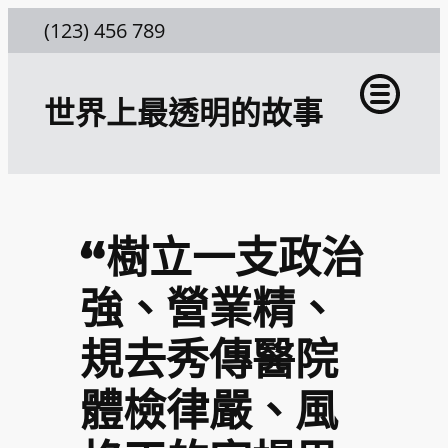
跳
(123) 456 789
至
主
世界上最透明的故事
要
內
容
“樹立一支政治
強、營業精、
規去秀傳醫院
體檢律嚴、風