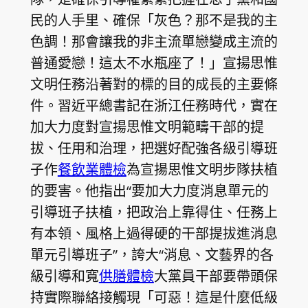
民的人手里、確保「灰色？那不是我的主
色調！那會讓我的非主流單戀變成主流的
普通愛戀！這太不水瓶座了！」宣揚思惟
文明任務沿著對的標的目的成長的主要條
件。習近平總書記在浙江任務時代，實在
加大力度對宣揚思惟文明範疇干部的提
拔、任用和治理，把選好配強各級引導班
子作
餐飲業體檢
為宣揚思惟文明步隊扶植
的要害。他指出“要加大力度消息單元的
引導班子扶植，把政治上靠得住、任務上
有本領、風格上過得硬的干部提拔進消息
單元引導班子”，誇大“消息、文藝界的各
級引導和寬
供膳體檢
大黨員干部要帶頭保
持實際聯絡接觸現「可惡！這是什麼低級