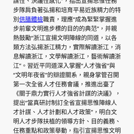
謀性、決議性感化”，指出宣揚思惟任務
步隊肩負著弘揚和培育平易近族精力的特
別
供膳體檢
職責，理應“成為緊緊掌握進
步前輩文明進步標的目的的典范”，并親
熱鼓勵“浙江宣揚文明陣線的同道，以各
類方法弘揚浙江精力，實際解讀浙江，消
息解讀浙江，文學解讀浙江，藝術解讀浙
江”。習近平同道深入掌握“人才強省”與
“文明年夜省”的辯證關系，親身掌管召開
第一次全省人才任務會議，推進出臺了
《關于鼎力實行人才強省計謀的決議》，
提出“當真研討制訂全省宣揚思惟陣線人
才計謀、人才計劃和人才政策”，明白文
明人才步隊扶植的領導方針、目的義務、
任務重點和政策舉動，指引宣揚思惟文明