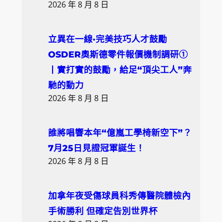
2026 年 8 月 8 日
立異在一線·完美技巧人才鼓勵
OSDER奧斯德零件報價機制調研①
丨實打實的鼓勵，給足“頂尖工人”奔
馳的動力
2026 年 8 月 8 日
誰將唱響本年“億嵐工學椅新空下”？
7月25日見證冠軍誕生！
2026 年 8 月 8 日
加拿年夜受傷球員科秀傳醫院體檢內
手術勝利 但確定告別世界杯