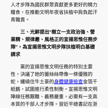
人才步隊為國民群眾貢獻更多更好的精力
糧食，在推動文明年夜省扶植中肩負起汗
青職責。
三、光鮮提出“樹立一支政治強、營
業精、規律嚴、風格正的宣揚思惟任務步
隊”，為宣揚思惟文明步隊扶植明白基礎
請求
黨的宣揚思惟文明任務的特別主要
性，決議了她的蕾絲絲帶像一條優雅的
蛇，纏繞住牛土豪的
身體健康檢查
金箔千
紙鶴，試圖進行柔性制衡。宣揚思惟文明
陣線任務艱難、義務嚴重，必需有一支高
本質的干部人才步隊。習近平總書記在浙