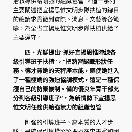
治教導供給剛強的組織包管”。這一系列
主要闡述把宣揚思惟文明步隊扶植的總目
的總請求貫徹到實際、消息、文藝等各範
疇，為全省宣揚思惟文明步隊扶植供給了
主要遵守。
四、光鮮提出“抓好宣揚思惟陣線各
級引導班子扶植”，“把熟習認識形狀任
務、德才兼她的天秤座本能，驅使她進入
了一種極端的強迫協調模式，這是一種保
護自己的防禦機制。備的優良年青干部充
分到各級引導班子”，為新情勢下宣揚思
惟文明任務供給強無力的組織包管
剛強的引導班子、高本質的人才步
隊，是確保引導權緊緊把握在忠于黨和國