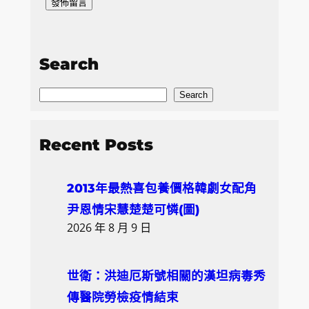
Search
S
Search
e
a
Recent Posts
r
c
2013年最熱喜包養價格韓劇女配角
h
尹恩情宋慧楚楚可憐(圖)
2026 年 8 月 9 日
世衛：洪迪厄斯號相關的漢坦病毒秀
傳醫院勞檢疫情結束