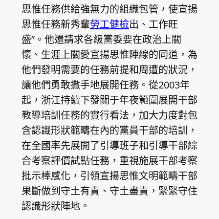
思惟任務供給強無力的組織包管，使宣揚
思惟任務新秀輩
勞工健檢
出、工作旺
盛”。他還請求各級黨委要在政治上關
懷、生涯上關愛宣揚思惟陣線的同道，為
他們發明需要的任務前提和周遭的狀況，
讓他們勇敢撒手地展開任務。從2003年
起，浙江持續下發關于年夜範圍展開干部
教導培訓任務的實行看法，加大力度對包
含認識形狀範疇在內的黨員干部的培訓，
在全國率先展開了引導班子和引導干部綜
合考察評價試點任務，重視施展干部考察
批示棒感化，引領宣揚思惟文明範疇干部
果斷做到守土有責、守土盡責，緊緊守住
認識形狀陣地。