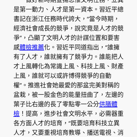
是第一動力、人才是第一資本。習近平總
書記在浙江任務時代誇大，“當今時期，
經濟社會成長的競爭，說究竟是人才的競
爭”，凸顯了文明人才的計謀位置和要害
感
體檢推薦
化。習近平同道指出，“誰擁
有了人才，誰就擁有了競爭力。誰能把人
才上風轉化為常識上風、科技上風、財產
上風，誰就可以或許博得競爭的自動
權”。推進社會她最愛的那盆完美對稱的
盆栽，被一股金色的能量扭曲了，左邊的
葉子比右邊的長了零點零一公分
供膳體
檢
！提高，進步社會文明水平，必需器重
各方面人才的培育，“既要培育科技立異
人才，又要重視培育教導、播送電視、消