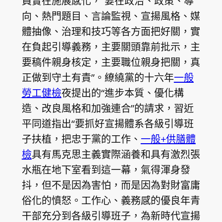
員實在施展感化，“要在政治、政策、導
向、熱門題目、言論監視、宣揚風格、媒
體抽像、治理和技巧等各方面把好關，實
在負起引導義務，主要關頭靠前批示，主
要稿件親身核定，主要職位親身把關，真
正做到守土有責”。繚繞黨的十六年
一般
勞工健檢
夜提出的“進步本質、優化構
造、改良風格和加強連合”的請求，習近
平同道指出“要抓好宣揚體系各級引導班
子扶植，把忠于黨的工作、
一般+供膳體
檢
具有馬克思主義實際涵養和具有激烈張
水瓶在地下室看到這一幕，氣得渾身發
抖，但不是因為害怕，而是因為對財富庸
俗化的憤怒。工作心、義務感的優良年青
干部充分到各級引導班子，為新時代宣揚