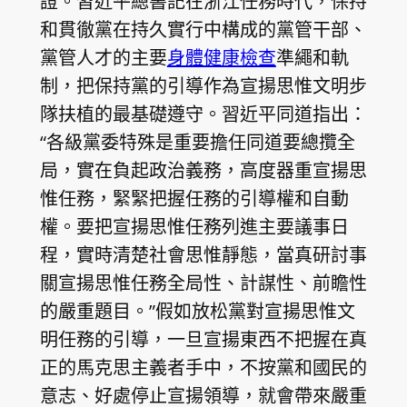
證。習近平總書記在浙江任務時代，保持
和貫徹黨在持久實行中構成的黨管干部、
黨管人才的主要
身體健康檢查
準繩和軌
制，把保持黨的引導作為宣揚思惟文明步
隊扶植的最基礎遵守。習近平同道指出：
“各級黨委特殊是重要擔任同道要總攬全
局，實在負起政治義務，高度器重宣揚思
惟任務，緊緊把握任務的引導權和自動
權。要把宣揚思惟任務列進主要議事日
程，實時清楚社會思惟靜態，當真研討事
關宣揚思惟任務全局性、計謀性、前瞻性
的嚴重題目。”假如放松黨對宣揚思惟文
明任務的引導，一旦宣揚東西不把握在真
正的馬克思主義者手中，不按黨和國民的
意志、好處停止宣揚領導，就會帶來嚴重