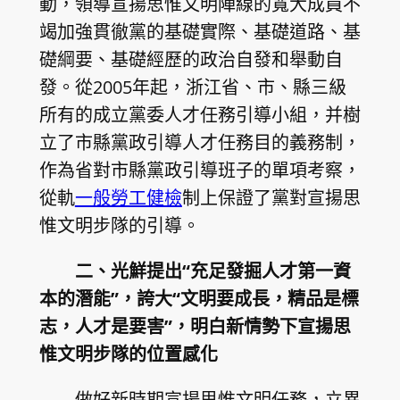
動，領導宣揚思惟文明陣線的寬大成員不
竭加強貫徹黨的基礎實際、基礎道路、基
礎綱要、基礎經歷的政治自發和舉動自
發。從2005年起，浙江省、市、縣三級
所有的成立黨委人才任務引導小組，并樹
立了市縣黨政引導人才任務目的義務制，
作為省對市縣黨政引導班子的單項考察，
從軌
一般勞工健檢
制上保證了黨對宣揚思
惟文明步隊的引導。
二、光鮮提出“充足發掘人才第一資
本的潛能”，誇大“文明要成長，精品是標
志，人才是要害”，明白新情勢下宣揚思
惟文明步隊的位置感化
做好新時期宣揚思惟文明任務，立異