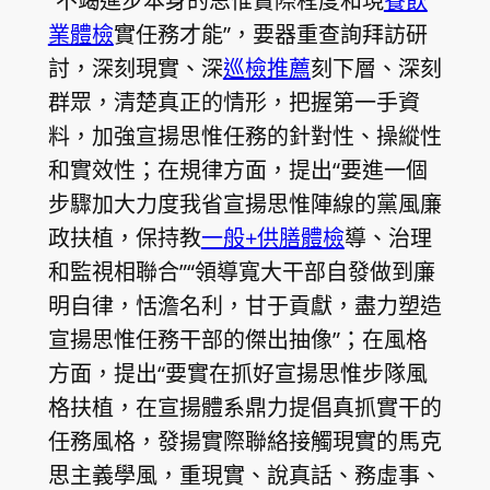
“不竭進步本身的思惟實際程度和現
餐飲
業體檢
實任務才能”，要器重查詢拜訪研
討，深刻現實、深
巡檢推薦
刻下層、深刻
群眾，清楚真正的情形，把握第一手資
料，加強宣揚思惟任務的針對性、操縱性
和實效性；在規律方面，提出“要進一個
步驟加大力度我省宣揚思惟陣線的黨風廉
政扶植，保持教
一般+供膳體檢
導、治理
和監視相聯合”“領導寬大干部自發做到廉
明自律，恬澹名利，甘于貢獻，盡力塑造
宣揚思惟任務干部的傑出抽像”；在風格
方面，提出“要實在抓好宣揚思惟步隊風
格扶植，在宣揚體系鼎力提倡真抓實干的
任務風格，發揚實際聯絡接觸現實的馬克
思主義學風，重現實、說真話、務虛事、