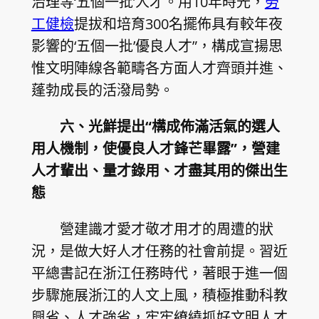
治理等‘五個一批’人才。用10年時光，
勞
工健檢
提拔和培育300名擺佈具有較年夜
影響的‘五個一批’優良人才”，構成宣揚思
惟文明陣線各範疇各方面人才齊頭并進、
蓬勃成長的活潑局勢。
六、光鮮提出“構成佈滿活氣的選人
用人機制，使優良人才鋒芒畢露”，營建
人才輩出、量才錄用、才盡其用的傑出生
態
營建識才愛才敬才用才的周遭的狀
況，是做大好人才任務的社會前提。習近
平總書記在浙江任務時代，著眼于進一個
步驟施展浙江的人文上風，積極推動科教
興省、人才強省，牢牢繚繞抓好文明人才