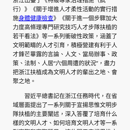
浙江出臺了《特級專家治理措施（試
行）》《關于增進人才柔性活動的實行措
施
身體健康檢查
》《關于進一個步驟加大
力度高條理專門研究技巧人才步隊扶植的
若干看法》等一系列衝破性政策，涵蓋了
文明範疇的人才引育，積極營建有利于人
才鋒芒畢露的言論、人文、當局辦事、政
策、法制、人居“六個周遭的狀況”，盡力
把浙江扶植成為文明人才的輩出之地、會
聚之地。
習近平總書記在浙江任務時代，在省
域層面提出了一系列關于宣揚思惟文明步
隊扶植的主要闡述，深入答覆了培育什么
樣的文明人才、如何培育文明人才等一系