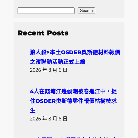
S
Search
e
a
Recent Posts
r
c
狼人殺×率土OSDER奧斯德材料報價
h
之濱聯動活動正式上線
2026 年 8 月 6 日
4人在錢塘江邊觀潮被卷進江中，捉
住OSDER奧斯德零件報價枯樹枝求
生
2026 年 8 月 6 日