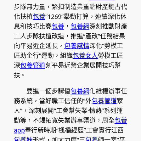
步隊無力量，緊扣制造業重點財產鏈古代
化扶植
包養
“1269”舉動打算，連續深化休
息和技巧比賽
包養
，
包養網
深刻推動財產
工人步隊扶植改造，推進“產改”任務結果
向平易近企延長，
包養感情
深化“勞模工
匠助企行”運動，組織
包養女人
勞模工匠
深
包養管道
刻平易近營企業展開技巧幫
扶。
要進一個步驟優
包養網
化維權辦事任
務系統，當好職工信任的“外
包養管道
家
人”，深刻展開“工會幫失業·情熱”系列運
動等，不竭拓寬失業辦事渠道，周全
包養
app
奉行新時期“楓橋經歷”工會實行江西
包養妹
形式，加大力度“三
包養
師一室”平