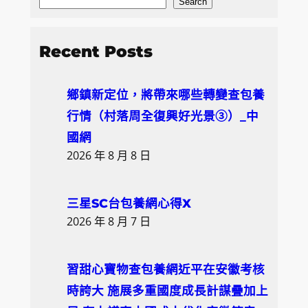
S
Search
e
a
Recent Posts
r
c
鄉鎮新定位，將帶來哪些轉變查包養
h
行情（村落周全復興好光景③）_中
國網
2026 年 8 月 8 日
三星SC台包養網心得X
2026 年 8 月 7 日
習甜心寶物查包養網近平在安徽考核
時誇大 施展多重國度成長計謀疊加上