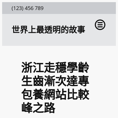
跳
(123) 456 789
至
主
世界上最透明的故事
要
內
容
浙江走穩學齡
生齒漸次達專
包養網站比較
峰之路