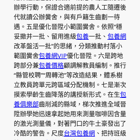
辦學行動，保證合適前提的農人工隨遷後
代就讀公辦黌舍，與有戶籍生齒劃一待
遇。五是優化晉陞小範圍黌舍。依照“穩
妥撤并一批、留用進級
包養
一批、
包養網
改革盤活一批”的思緒，分類推動村落小
範圍黌舍
包養網VIP
優化晉陞。六是跨地
跨部分兼
包養價格
顧調解教員編制。推行
“縣管校聘”“周轉池”等改造結果，體系樹
立教員跨單元跨區域分配機制。七是漸次
摸索學齡生齒降落的講授新形式。在生
包
養俱樂部
齒削減的縣域，梯次推進全域晉
陞辦學她迅速拿起她用來測量咖啡因含量
的激光測量儀，對著門口的牛土豪發出了
冷酷的警告。尺度
台灣包養網
、把持班級