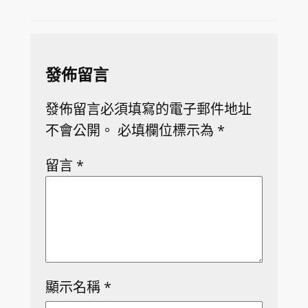
發佈留言
發佈留言必須填寫的電子郵件地址
不會公開。
必填欄位標示為
*
留言
*
顯示名稱
*