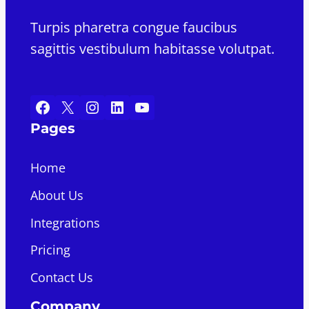
Turpis pharetra congue faucibus
sagittis vestibulum habitasse volutpat.
Facebook
X
Instagram
LinkedIn
YouTube
Pages
Home
About Us
Integrations
Pricing
Contact Us
Company