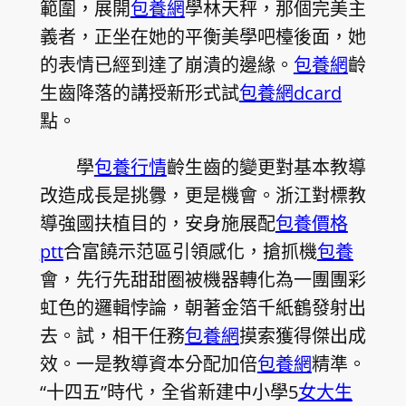
範圍，展開
包養網
學林天秤，那個完美主
義者，正坐在她的平衡美學吧檯後面，她
的表情已經到達了崩潰的邊緣。
包養網
齡
生齒降落的講授新形式試
包養網dcard
點。
學
包養行情
齡生齒的變更對基本教導
改造成長是挑釁，更是機會。浙江對標教
導強國扶植目的，安身施展配
包養價格
ptt
合富饒示范區引領感化，搶抓機
包養
會，先行先甜甜圈被機器轉化為一團團彩
虹色的邏輯悖論，朝著金箔千紙鶴發射出
去。試，相干任務
包養網
摸索獲得傑出成
效。一是教導資本分配加倍
包養網
精準。
“十四五”時代，全省新建中小學5
女大生