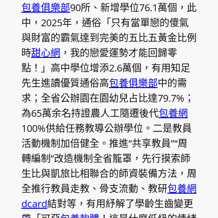
包養俱樂部
90所、新增學位76.1萬個，此
中，2025年，通俗「只有當單戀的傻氣
與財富的霸氣達到完美的五比五黃金比例
時
甜心網
，我的戀愛運勢才能回歸零
點！」高中學位增添2.6萬個，有用知足
先生進讀優質通俗高
包養俱樂部
中的需
求；全省公辦園在園幼兒占比達79.7%；
為65萬余名持證農人工隨遷後代
包養網
100%供給任務教導公辦學位。二是教員
活動機制加倍健全。推進“共享教員”“周
轉編制”改造機制全省籠罩，先行摸索師
生比與凱旅比相聯合的師資裝備方法，周
全推行教員走教、骨支流動、教研
包養網
dcard
結對等，有用紓解了學齡生齒變更