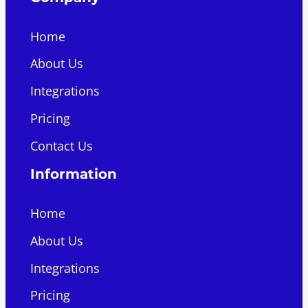
Home
About Us
Integrations
Pricing
Contact Us
Information
Home
About Us
Integrations
Pricing