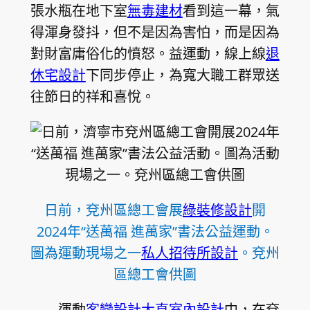
張水瓶在地下室
無毒建材
看到這一幕，氣
得渾身發抖，但不是因為害怕，而是因為
對財富庸俗化的憤怒。益運動，線上線
退
休宅設計
下同步停止，為寬大職工群眾送
往節日的祥和喜悅。
日前，兗州區總工會展
綠裝修設計
開
2024年“送萬福 進萬家”書法公益運動。
圖為運動現場之一
私人招待所設計
。兗州
區總工會供圖
運動
客變設計
大直室內設計
中，在兗