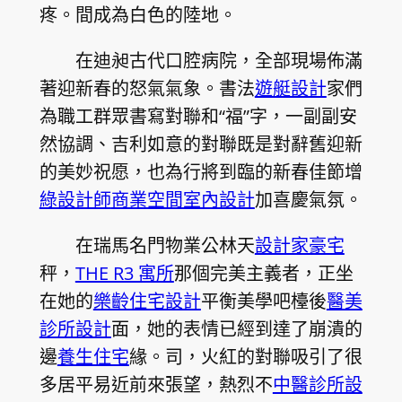
疼。間成為白色的陸地。
在迪昶古代口腔病院，全部現場佈滿
著迎新春的怒氣氣象。書法
遊艇設計
家們
為職工群眾書寫對聯和“福”字，一副副安
然協調、吉利如意的對聯既是對辭舊迎新
的美妙祝愿，也為行將到臨的新春佳節增
綠設計師
商業空間室內設計
加喜慶氣氛。
在瑞馬名門物業公林天
設計家豪宅
秤，
THE R3 寓所
那個完美主義者，正坐
在她的
樂齡住宅設計
平衡美學吧檯後
醫美
診所設計
面，她的表情已經到達了崩潰的
邊
養生住宅
緣。司，火紅的對聯吸引了很
多居平易近前來張望，熱烈不
中醫診所設