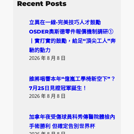
a
Recent Posts
r
c
立異在一線·完美技巧人才鼓勵
h
OSDER奧斯德零件報價機制調研①
丨實打實的鼓勵，給足“頂尖工人”奔
馳的動力
2026 年 8 月 8 日
誰將唱響本年“億嵐工學椅新空下”？
7月25日見證冠軍誕生！
2026 年 8 月 8 日
加拿年夜受傷球員科秀傳醫院體檢內
手術勝利 但確定告別世界杯
2026 年 8 月 8 日