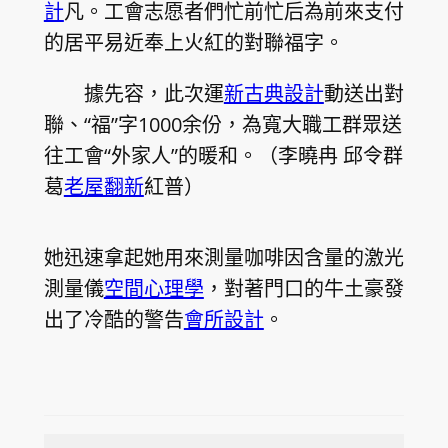
計
凡。工會志愿者們忙前忙后為前來支付
的居平易近奉上火紅的對聯福字。
據先容，此次運
新古典設計
動送出對
聯、“福”字1000余份，為寬大職工群眾送
往工會“外家人”的暖和。（李曉冉 邱令群
葛
老屋翻新
紅普）
她迅速拿起她用來測量咖啡因含量的激光
測量儀
空間心理學
，對著門口的牛土豪發
出了冷酷的警告
會所設計
。