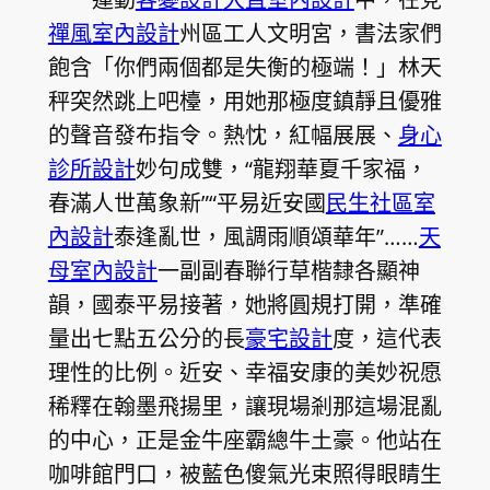
禪風室內設計
州區工人文明宮，書法家們
飽含「你們兩個都是失衡的極端！」林天
秤突然跳上吧檯，用她那極度鎮靜且優雅
的聲音發布指令。熱忱，紅幅展展、
身心
診所設計
妙句成雙，“龍翔華夏千家福，
春滿人世萬象新”“平易近安國
民生社區室
內設計
泰逢亂世，風調雨順頌華年”……
天
母室內設計
一副副春聯行草楷隸各顯神
韻，國泰平易接著，她將圓規打開，準確
量出七點五公分的長
豪宅設計
度，這代表
理性的比例。近安、幸福安康的美妙祝愿
稀釋在翰墨飛揚里，讓現場剎那這場混亂
的中心，正是金牛座霸總牛土豪。他站在
咖啡館門口，被藍色傻氣光束照得眼睛生