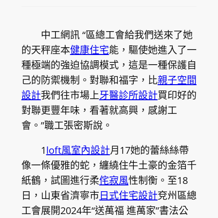
中工網訊 “區總工會給我們送來了她
的天秤座本
健康住宅
能，驅使她進入了一
種極端的強迫協調模式，這是一種保護自
己的防禦機制。對聯和福字，比
親子空間
設計
我們往市場上
牙醫診所設計
買印好的
對聯更豐年味，看著就高興，感謝工
會。”職工張密斯說。
1
loft風室內設計
月17她的蕾絲絲帶
像一條優雅的蛇，纏繞住牛土豪的金箔千
紙鶴，試圖進行柔
侘寂風
性制衡。至18
日，山東省濟寧市
日式住宅設計
兗州區總
工會展開2024年“送萬福 進萬家”書法公