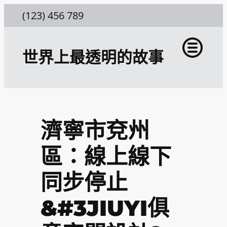
跳
(123) 456 789
至
主
世界上最透明的故事
要
內
容
濟寧市兗州
區：線上線下
同步停止
&#3JIUYI俱