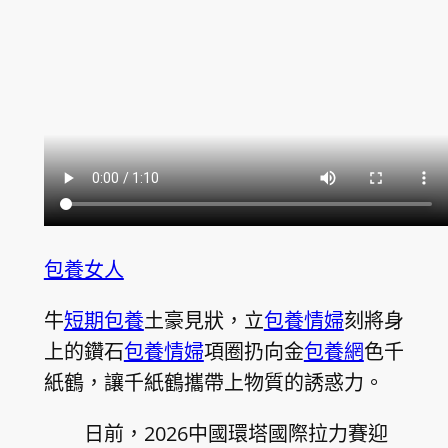
包養女人
牛
短期包養
土豪見狀，立
包養情婦
刻將身
上的鑽石
包養情婦
項圈扔向金
包養網
色千
紙鶴，讓千紙鶴攜帶上物質的誘惑力。
日前，2026中國環塔國際拉力賽迎