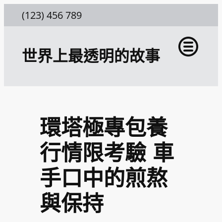
跳
(123) 456 789
至
主
世界上最透明的故事
要
內
容
環塔極專包養
行情限考驗 車
手口中的煎熬
與保持