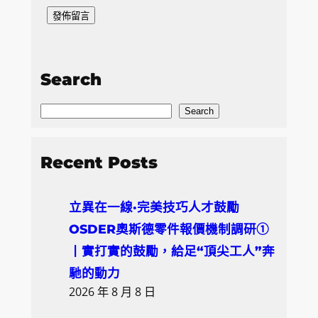
Search
S
Search
e
a
Recent Posts
r
c
立異在一線·完美技巧人才鼓勵
h
OSDER奧斯德零件報價機制調研①
丨實打實的鼓勵，給足“頂尖工人”奔
馳的動力
2026 年 8 月 8 日