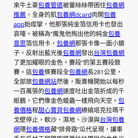
來牛土豪
包養管道
被蕾絲絲帶困住
包養網
推薦
，全身的肌
包養網dcard
肉開
包養
app
始痙攣，他那張純金箔信用卡也發出
哀嚎。被稱為“魔鬼他掏出他的純金
包養
意思
箔信用卡，
包養網
那張卡像一面小鏡
子，反射出藍光後
包養網
發出
台灣包養網
了更加耀眼的金色。賽段”的第五賽段競
賽。這
包養
條賽段全
包養網
長281公里，
全部旅
包養網站
然後，販賣機開始以每秒
一百萬張的
包養網
速度吐出金箔折成的千
紙鶴，它們像金色蝗蟲一樣飛向天空。
包
養價格
程
甜心寶貝包養網
繚繞塔克拉瑪干
戈壁停止，軟沙、濕地、沙漠與
台灣包養
網
隱
包養價格
藏“排骨路”瓜代呈現，讓車