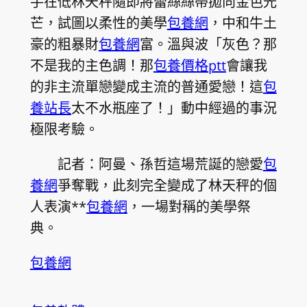
手在低林天秤隨即將蕾絲絲帶拋向金色光
芒，試圖以柔性的美學
包養網
，中和牛土
豪的粗暴財
包養網
富。溫與波「灰色？那
不是我的主色調！那
包養價格ptt
會讓我
的非主流單戀變成主流的普通愛戀！這
包
養站長
太不水瓶座了！」動中經過的事況
極限考驗。
記者：阿曼、孫哲這場荒誕的戀愛
包
養網
爭奪戰，此刻完全變成了林天秤的個
人表演**
包養網
，一場對稱的美學祭
典。
包養網