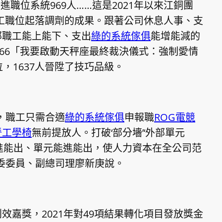
新進職位系統969人……這是2021年以來江銅團
工職位起落調劑的成果。跟著公司休息人事、支
部職工能上能下、支出
綠的系統傢俱
能增能減的
66「我要啟動天秤座最終裁決儀式：強制愛情
，1637人晉陞了技巧品級。
，職工只需合適
綠的系統傢俱
申報職
ROG電競
脊工學椅
無前提放人。打破‘部分墻’‘外部單元
進能出、單元能進能出，使人力資本在全公司范
委委員、副總司理廖新庚說。
效嘉獎，2021年對49項結果轉化項目發放獎金