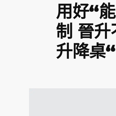
用好“
制 晉
升降桌“