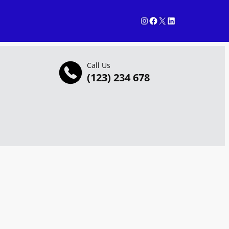
Instagram
Facebook
X
LinkedIn
Call Us
(123) 234 678