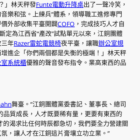
在？」林天秤發
Funte電動升降桌
出了一聲冷笑，
音樂和弦。上練兵”體系，領導職工進修專門
評價外部收集平臺開闢
COFO
，完成技巧人才自
斷定為江西省“產改”試點單元以來，江銅團體
效三年
Razer雷蛇電競椅
夜平臺，讓職
辦公室規
而增進企「你們兩個都是失衡的極端！」林天秤
公室系統櫃
優雅的聲音發布指令。業高東西的品
hahn
舞臺。”江銅團體黨委書記、董事長、總司
西的品質成長，人才既要稀有量，更要有東西的
人才的渴求比任何時辰都急切，我們要全力營建關
氛，讓人才在江銅這片膏壤立功立業。”