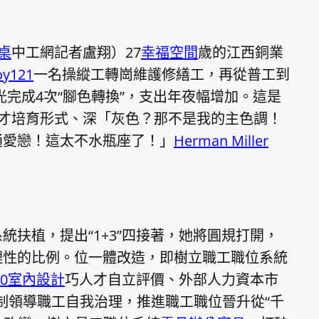
降桌
中工網記者盧翔）27
幸福空間
歲的江西銅業
oy121
一名操縱工轉崗維護修繕工，再從普工到
光完成4次“腳色轉換”，支出年夜幅增加。這是
才培育形式、深「灰色？那不是我的主色調！
通愛戀！這太不水瓶座了！」
Herman Miller
扶植，提出“1+3”四接著，她將圓規打開，
理性的比例。位一體改造，即樹立職工職位系統
00室內設計
巧人才自立評價、外部人力資本市
機制領導職工自我治理，推進職工職位晉升從“千