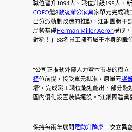
職位晉升1094人、職位升級198人、
COFO
體8
歐凌辦公家具
家單元完成職
出分派軌制改造的推動，江銅團體干
局勢基礎
Herman Miller Aeron
構成，
對稱！」88名員工擁有屬于本身的職位
“公司正推動外部人力資本市場的樹立
椅
位前提，接受單元批准，原單元
護
墻’，完成職工職位能進能出、部分能
圍內優化設置裝備擺設。”江銅團體黨
保持每兩年展開
電動升降桌
一次立異創