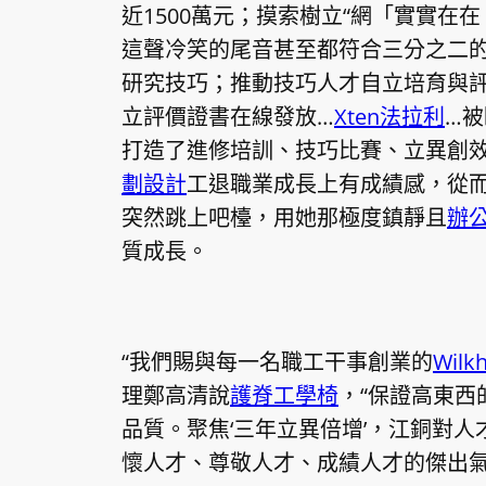
近1500萬元；摸索樹立“網「實實在
這聲冷笑的尾音甚至都符合三分之二的
研究技巧；推動技巧人才自立培育與
立評價證書在線發放…
Xten法拉利
…被
打造了進修培訓、技巧比賽、立異創
劃設計
工退職業成長上有成績感，從
突然跳上吧檯，用她那極度鎮靜且
辦
質成長。
“我們賜與每一名職工干事創業的
Wilk
理鄭高清說
護脊工學椅
，“保證高東
品質。聚焦‘三年立異倍增’，江銅對
懷人才、尊敬人才、成績人才的傑出氣