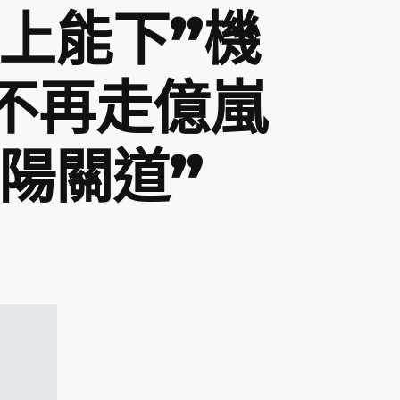
能上能下”機
升不再走億嵐
陽關道”