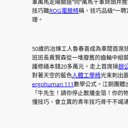
軍萬馬走陽關道”向“萬馬千軍齊頭并
技巧職
ROG電競椅
稱、技巧品級“一聘
理。
50歲的冶煉工人魯春喜成為車間首席
班班長黃賢森從一堆廢舊的齒輪中組
護修繕本錢20多萬元，走上首席操
辦
對著天空的藍色
人體工學椅
光束刺出
ergohuman 111
數學公式。江銅團體
「牛先生！請你停止散播金箔！你的
懂技巧、會立異的青年技巧骨干不竭