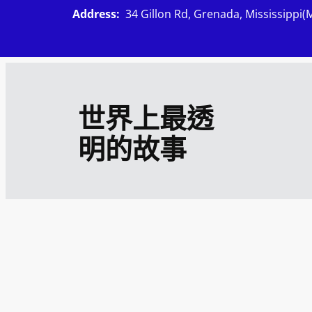
跳
Address:
34 Gillon Rd, Grenada, Mississippi(
至
主
要
內
世界上最透
容
明的故事