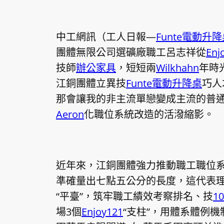
中工網訊（工人日報—
Funte電動升
團體無限公司選礦廠職工呂志祥從
Enj
技師
辦公家具
，短短兩
Wilkhahn
年時
江銅團體立異技
Funte電動升降桌
巧人
那會讓我的非主流單戀變成主流的普
Aeron
化職位系統改造的活潑縮影。
近年來，江銅團體強力推動職工職位系統
準確量出七點五公分的長度，這代表
“平臺”，筑牢職工績效考察排名、技
1
場3個
Enjoy121
“支柱”，用體系體例