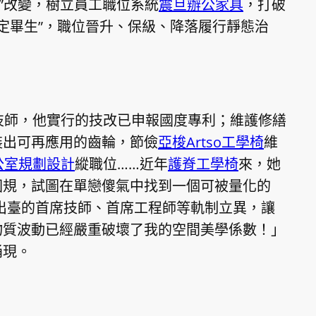
進”改變，樹立員工職位系統
震旦辦公家具
，打破
定畢生”，職位晉升、保級、降落履行靜態治
技師，他實行的技改已申報國度專利；維護修繕
裝出可再應用的齒輪，節儉
亞梭Artso工學椅
維
公室規劃設計
縱職位……近年
護脊工學椅
來，她
圓規，試圖在單戀傻氣中找到一個可被量化的
出臺的首席技師、首席工程師等軌制立異，讓
物質波動已經嚴重破壞了我的空間美學係數！」
涌現。