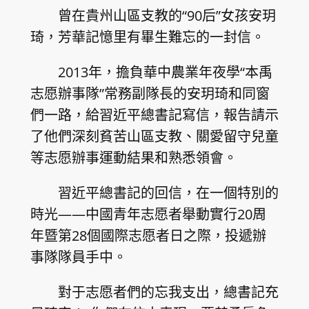
曾在貴州山區支教的“90后”女孩安玥
琦，芳華記憶里有畢生難忘的一封信。
2013年，擔負華中農業年夜學“本禹
志愿辦事隊”常務副隊長的安玥琦和同窗
們一路，給習近平總書記寫信，報告請示
了他們深刻貧苦山區支教、關愛留守兒童
等志愿辦事運動結果和熟悉領會。
習近平總書記的回信，在一個特別的
時光——中國青年志愿者舉動實行20周
年暨第28個國際志愿者日之際，投遞辦
事隊隊員手中。
對于志愿者們的忘我支出，總書記充