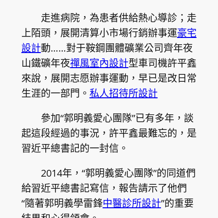
走進病院，為患者供給熱心導診；走
上陌頭，展開清算小市場行銷辦事運
豪宅
設計
動……對于鞍鋼團體礦業公司齊年夜
山鐵礦年夜
禪風室內設計
型車司機許平鑫
來說，展開志愿辦事運動，早已是改日常
生涯的一部門。
私人招待所設計
參加“郭明義愛心團隊”已有多年，談
起這段經過的事況，許平鑫最難忘的，是
習近平總書記的一封信。
2014年，“郭明義愛心團隊”的同道們
給習近平總書記寫信，報告請示了他們
“隨著郭明義學雷鋒
中醫診所設計
”的重要