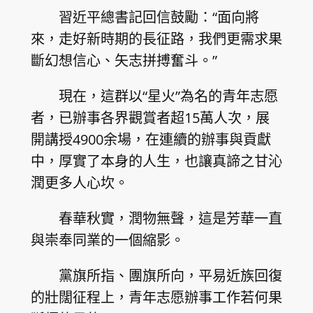
習近平總書記回信鼓勵：“面向將
來，走好新時期的長征路，我們更需求果
斷幻想信心、矢志拼搏奮斗。”
現在，這群以“星火”為名的青年志愿
者，已辦事各界觀賞者超15萬人次，展
開講授4900余場，在連續的辦事與貢獻
中，厚實了本身的人生，也讓真諦之甘沁
潤更多人心坎。
春華秋實，潤物無聲，這是芳華一直
與崇奉同業的一個縮影。
黨旗所指、團旗所向，平易近族回復
的壯闊征程上，青年志愿辦事工作若何果