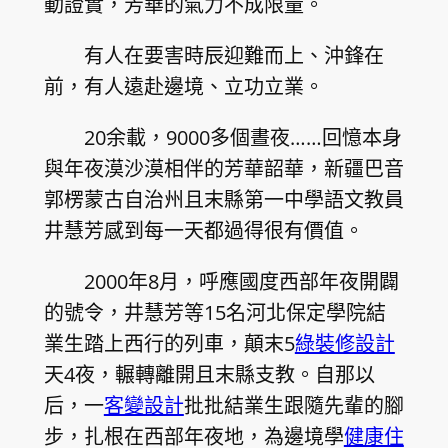
動證實，芳華的氣力不成限量。
有人在要害時辰迎難而上、沖鋒在
前，有人遠赴邊境、立功立業。
20余載，9000多個晝夜……回憶本身
與年夜漠沙漠相伴的芳華韶華，新疆巴音
郭楞蒙古自治州且末縣第一中學語文教員
井慧芳感到每一天都過得很有價值。
2000年8月，呼應國度西部年夜開闢
的號令，井慧芳等15名河北保定學院結
業生踏上西行的列車，顛末5
綠裝修設計
天4夜，輾轉離開且末縣支教。自那以
后，一
客變設計
批批結業生跟隨先輩的腳
步，扎根在西部年夜地，為邊境學
健康住