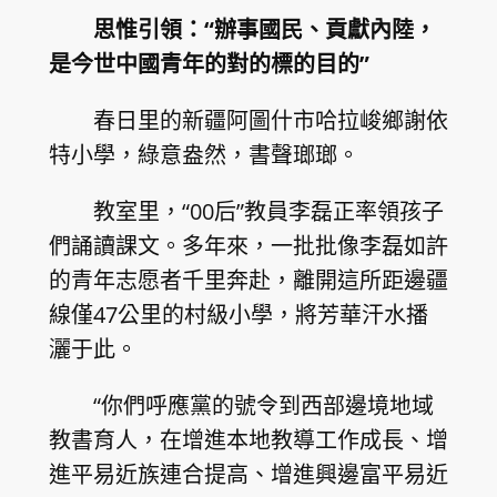
思惟引領：“辦事國民、貢獻內陸，
是今世中國青年的對的標的目的”
春日里的新疆阿圖什市哈拉峻鄉謝依
特小學，綠意盎然，書聲瑯瑯。
教室里，“00后”教員李磊正率領孩子
們誦讀課文。多年來，一批批像李磊如許
的青年志愿者千里奔赴，離開這所距邊疆
線僅47公里的村級小學，將芳華汗水播
灑于此。
“你們呼應黨的號令到西部邊境地域
教書育人，在增進本地教導工作成長、增
進平易近族連合提高、增進興邊富平易近