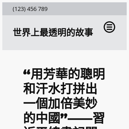
跳
(123) 456 789
至
主
世界上最透明的故事
要
內
容
“用芳華的聰明
和汗水打拼出
一個加倍美妙
的中國”——習