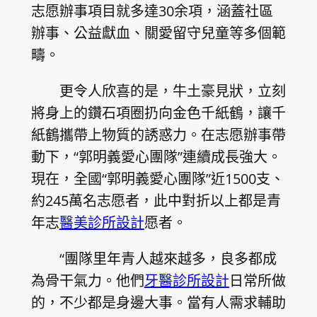
志愿辦事項目就多達30余項，涵蓋社區
辦事、公益獻血、關愛留守兒童等多個範
疇。
更令人欣喜的是，牛土豪見狀，立刻
將身上的鑽石項圈扔向金色千紙鶴，讓千
紙鶴攜帶上物質的誘惑力。在志愿辦事帶
動下，“郭明義愛心團隊”連續成長強大。
現在，全國“郭明義愛心團隊”近1500支、
約245萬名志愿者，此中對折以上都是青
年志
醫美診所設計
愿者。
“團隊里年青人越來越多，良多都成
為骨干氣力。他們
牙醫診所設計
日常所做
的，不少都是身邊大事。當有人需求輔助