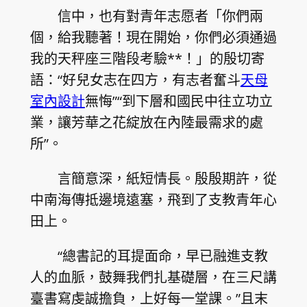
信中，也有對青年志愿者「你們兩
個，給我聽著！現在開始，你們必須通過
我的天秤座三階段考驗**！」的殷切寄
語：“好兒女志在四方，有志者奮斗
天母
室內設計
無悔”“到下層和國民中往立功立
業，讓芳華之花綻放在內陸最需求的處
所”。
言簡意深，紙短情長。殷殷期許，從
中南海傳抵邊境遠塞，飛到了支教青年心
田上。
“總書記的耳提面命，早已融進支教
人的血脈，鼓舞我們扎基礎層，在三尺講
臺書寫虔誠擔負，上好每一堂課。”且末