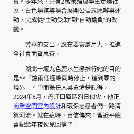
會。多年來，共有2萬余論理學生走進社
區、白色場館等場合展開公益志愿辦事運
動，完成從“主動受助”到“自動擔負”的改
變。
芳華的支出，應在要害處用力，推進
全社會面賢思齊。
湖北十堰九色鹿水生態推行她的目的
是**「讓兩個極端同時停止，達到零的
境界」。中間擔任人吳勇清楚記得，
2024年8月，丹江口庫區烈日似火，他正
商業空間室內設計
和環保志愿者們一路清
算河流。就在這時，喜信傳來：習近平總
書記給年夜伙兒回信了！