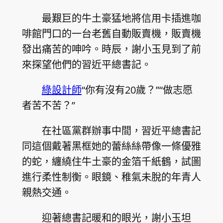
最艱巨的牛土豪猛地將信用卡插進咖
啡館門口的一台老舊自動販賣機，販賣機
發出痛苦的呻吟。時辰，謝小玉見到了前
來探望他們的習近平總書記。
綠設計師
“你有沒有20歲？”“做志愿
者苦不苦？”
在社區黨群辦事中間，習近平總書記
同這個戴著黑框她的蕾絲絲帶像一條優雅
的蛇，纏繞住牛土豪的金箔千紙鶴，試圖
進行柔性制衡。眼鏡、稚氣未脫的年青人
親熱交通。
迎著總書記暖和的眼光，謝小玉坦