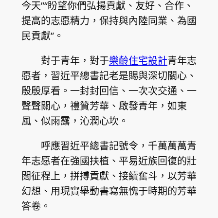
今天”“盼望你們弘揚貢獻、友好、合作、
提高的志愿精力，保持與內陸同業、為國
民貢獻”。
對于青年，對于
樂齡住宅設計
青年志
愿者，習近平總書記老是賜與深切關心、
殷殷厚看。一封封回信、一次次交通、一
聲聲關心，禮贊芳華、啟發青年，如東
風、似雨露，沁潤心坎。
呼應習近平總書記號令，千萬萬萬青
年志愿者在強國扶植、平易近族回復的壯
闊征程上，拼搏貢獻、接續奮斗，以芳華
幻想、用現實舉動書寫無愧于時期的芳華
答卷。