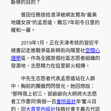
斷標的目的？
曾因任務撿拾渣滓被網友贊為“最美
地鐵女孩”的孟思遠，難忘7年前冬日里的
暖和一幕。
2019年1月，正在天津考核的習近平
總書記走進戰爭區新興街向陽里社
空間心
理學
區。作為全國首個社區志愿者組織的
發源地，志愿精力在這里薪火相傳。
中先生志愿者代表孟思遠站在人群
中，胸前的團徽閃閃發光。她回想說：
“那時我上初三，習爺爺向大師誇大志愿
者工作要同‘兩個一百
會所設計
年’奮斗目
的、同
大直室內設計
扶植社會主義古代這