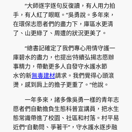
“大師逐字逐句反復讀，有人用力拍
手，有人紅了眼眶。”吳勇說。多年來，
在環保志愿者們的盡力下，庫區水更清
了、山更綠了、周遭的狀況更美了。
“總書記確定了我們專心用情守護一
庫碧水的盡力，也提出‘持續弘揚志愿辦
事精力，帶動更多人自發守水護水節
水’的新
無毒建材
請求。我們覺得心頭滾
燙，感到肩上的擔子更重了。”他說。
一年多來，諸多像吳勇一樣的青年志
愿者們自動擔負生態科普宣講員，把水生
態常識帶進了校園、社區和村落。村平易
近們“自動問、爭著干”，守水護水逐步融