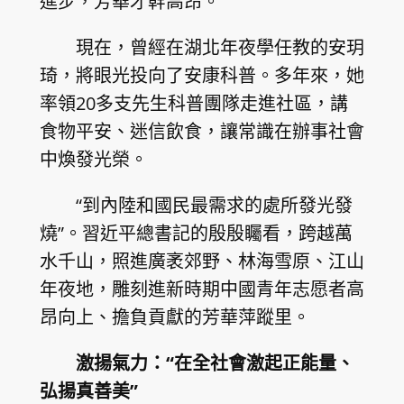
進步，芳華才幹高昂。
現在，曾經在湖北年夜學任教的安玥
琦，將眼光投向了安康科普。多年來，她
率領20多支先生科普團隊走進社區，講
食物平安、迷信飲食，讓常識在辦事社會
中煥發光榮。
“到內陸和國民最需求的處所發光發
燒”。習近平總書記的殷殷矚看，跨越萬
水千山，照進廣袤郊野、林海雪原、江山
年夜地，雕刻進新時期中國青年志愿者高
昂向上、擔負貢獻的芳華萍蹤里。
激揚氣力：“在全社會激起正能量、
弘揚真善美”