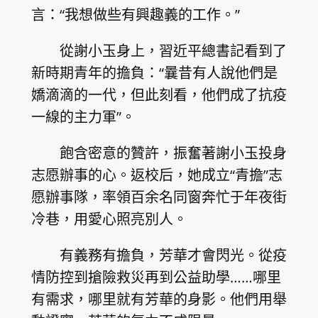
言：“我想做些有興趣義的工作。”
從謝小玉身上，習近平總書記看到了
新時期青年的擔負：“曩昔有人說他們是
嬌滴滴的一代，但此刻看，他們成了抗疫
一線的主力軍”。
飽含密意的贊許，振奮著謝小玉投身
志愿辦事的心。返校后，她成立“青擔”志
愿辦事隊，率領百余名同窗奔忙于年夜街
冷巷，用愛心照亮別人。
有義務有擔負，芳華才會閃光。從疫
情防控到搶險救災再到公益助學……哪里
有需求，哪里就有芳華的身影。他們用舉