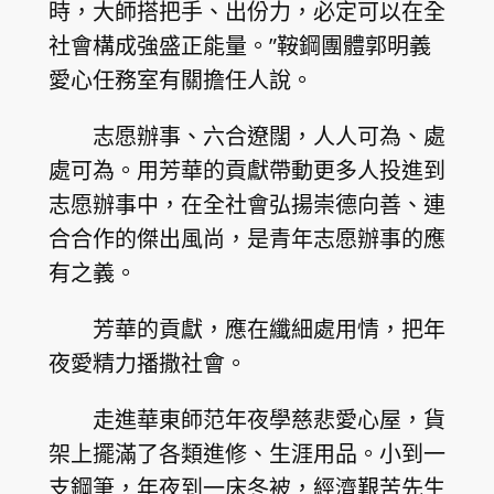
時，大師搭把手、出份力，必定可以在全
社會構成強盛正能量。”鞍鋼團體郭明義
愛心任務室有關擔任人說。
志愿辦事、六合遼闊，人人可為、處
處可為。用芳華的貢獻帶動更多人投進到
志愿辦事中，在全社會弘揚崇德向善、連
合合作的傑出風尚，是青年志愿辦事的應
有之義。
芳華的貢獻，應在纖細處用情，把年
夜愛精力播撒社會。
走進華東師范年夜學慈悲愛心屋，貨
架上擺滿了各類進修、生涯用品。小到一
支鋼筆，年夜到一床冬被，經濟艱苦先生