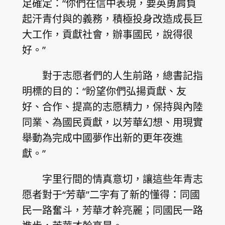
足確定：“你們在信中表現，要英勇肩負
起汗青付與的義務，積極投身改造成長巨
大工作，貢獻社會，辦事國民，說得很
好。”
對于志愿者們的人生前路，總書記指
明標的目的：“盼望你們弘揚貢獻、友
好、合作、提高的志愿精力，保持與內陸
同業、為國民貢獻，以芳華幻想、用現實
舉動為完成中國夢作出新的更年夜進
獻。”
字里行間的情真意切，讓這些年青志
愿者對于“芳華”二字有了新的懂得：同國
民一路奮斗，芳華才幹亮麗；同國民一路