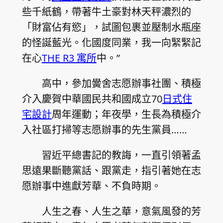
些千紙鶴，帶著牛土豪對林天秤濃烈的
「財富佔有慾」，試圖包裹並壓制水瓶座
的怪誕藍光。化國度同業，我一向緊緊記
在心
THE R3 寓所
中。”
高中，參加黌舍志愿辦事社團、積極
介入慶賀中華國民共和國成立70
日式住
宅設計
周年運動；年夜學，生長為積極介
入社區打掃等志愿辦事的先生黨員……
習近平總書記的教誨，一直引領著孟
思遠果斷聽黨話、跟黨走，指引著她在志
愿辦事中進獻芳華、不負時期。
人生之春、人生之華，意氣風發的芳