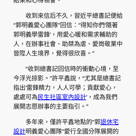
結果和心得領會。
收到來信后不久，習近平總書記便給
“郭明義愛心團隊”回信：“得知你們‘隨著
郭明義學雷鋒’，用愛心暖和需求輔助的
人，在辦事社會、助桀為虐、愛崗敬業中
晉陞人生境界，覺得很欣喜。”
“收到總書記回信時的衝動心境，至
今浮光掠影。”許平鑫說，“尤其是總書記
指出‘雷鋒精力，人人可學；貢獻愛心，
處處可為
民生社區室內設計
’，成為我們
展開志愿辦事的主要指引。”
多年來，僅許平鑫地點的“郭
退休宅
設計
明義愛心團隊”愛行全國分隊展開的