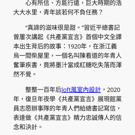
心有所信、方能行遠，巨大時期的浩
大大水里，青年該若何不負任務？
“真諦的滋味很是甜。”習近平總書記
曾屢次講起《共產黨宣言》首個中文全譯
本出生背后的故事：1920年，在浙江義
烏一間柴屋里，一個名叫陳看道的年青人
奮筆疾書，竟將墨汁當成紅糖吃失落而渾
然不覺。
整整一百年后
loft風室內設計
，2020
年，復旦年夜學《共產黨宣言》展現館黨
員志愿辦事隊的年青人們給總書記寫信，
表達做《共產黨宣言》精力忠誠傳人的信
念和決計。