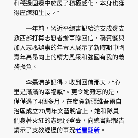
和穩邊固邊中施展了積極感化，本身也獲
得歷練和生長。”
一年前，習近平總書記給這支戍邊支
教西部打算志愿者辦事隊回信，稱贊餐與
加入志愿辦事的年青人展示了新時期中國
青年高昂向上的精力風采和強國有我的義
務擔負。
李磊清楚記得，收到回信那天，“心
里是滿滿的幸福感”。更令她難忘的是，
僅僅過了4個多月，在慶賀新疆維吾爾自
治區成立70周年文藝晚會上，她和隊員
們身著火紅的志愿服登臺，向總書記報告
請示了支教經過的事況
老屋翻新
。