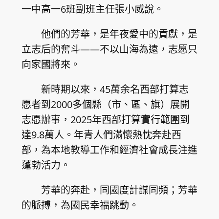
一中高一6班副班主任張小威說。
他們的芳華，是年夜愛中的貢獻，是
立志后的奮斗——不以山海為遠，志愿只
向家國將來。
新時期以來，45萬余名西部打算志
愿者到2000多個縣（市、區、旗）展開
志愿辦事，2025年西部打算實行範圍到
達9.8萬人。年青人們滿懷熱忱奔赴西
部，為本地教導工作和經濟社會成長注進
蓬勃活力。
芳華的奔赴，同國度計謀同頻；芳華
的脈搏，為國民幸福跳動。