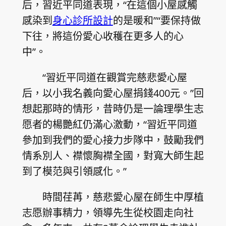
后，習近平同道表現，“在這個小屋感觸
感染到
身心診所設計
的是暖和”“要保持做
下往，將這份愛心收穫在更多人的心
中”。
“習近平同道在觀賞完慈悲愛心屋
后，以小我名義向愛心屋捐錢400元。”回
想起那時的情形，昔時仍是一論理學生志
愿者的楊艷紅仍滿心激動，“習近平同道
參加到我們的愛心接力步隊中，鼓勵我們
情系別人、襟懷胸襟全國，對寬大師生起
到了模范與引領感化。”
時間荏苒，慈悲愛心屋在師生中厚植
志愿辦事精力，領導先生從校園走向社