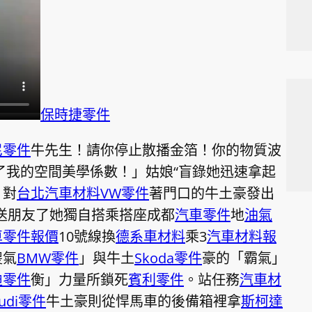
保時捷零件
尼零件
牛先生！請你停止散播金箔！你的物質波
了我的空間美學係數！」姑娘“盲錄她迅速拿起
，對
台北汽車材料
VW零件
著門口的牛土豪發出
送朋友了她獨自搭乘搭座成都
汽車零件
地
油氣
車零件報價
10號線換
德系車材料
乘3
汽車材料報
傻氣
BMW零件
」與牛土
Skoda零件
豪的「霸氣」
迪零件
衡」力量所鎖死
賓利零件
。站任務
汽車材
udi零件
牛土豪則從悍馬車的後備箱裡拿
斯柯達