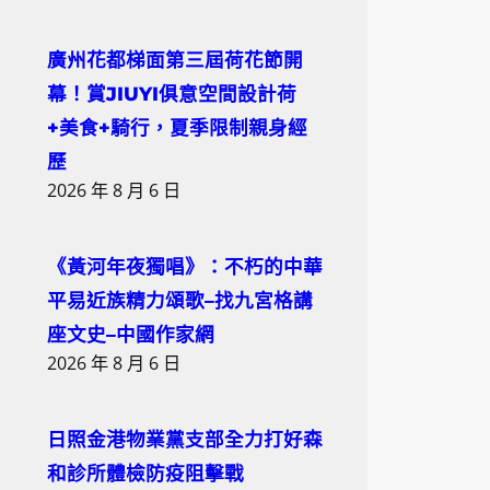
廣州花都梯面第三屆荷花節開
幕！賞JIUYI俱意空間設計荷
+美食+騎行，夏季限制親身經
歷
2026 年 8 月 6 日
《黃河年夜獨唱》：不朽的中華
平易近族精力頌歌–找九宮格講
座文史–中國作家網
2026 年 8 月 6 日
日照金港物業黨支部全力打好森
和診所體檢防疫阻擊戰