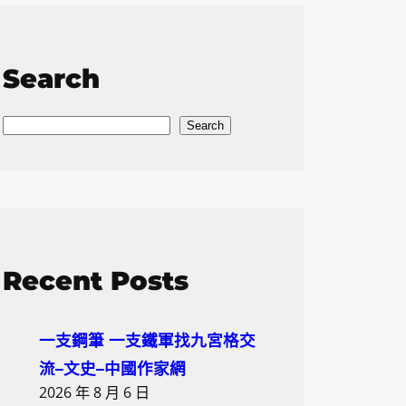
Search
S
Search
e
a
r
c
h
Recent Posts
一支鋼筆 一支鐵軍找九宮格交
流–文史–中國作家網
2026 年 8 月 6 日