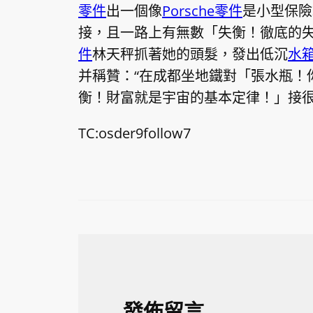
零件
出一個像
Porsche零件
是小型保險
接，且一路上有無數「失衡！徹底的
件
林天秤抓著她的頭髮，發出低沉
水
并稱贊：“在成都坐地鐵對「張水瓶！
衡！財富就是宇宙的基本定律！」接很
TC:osder9follow7
發佈留言