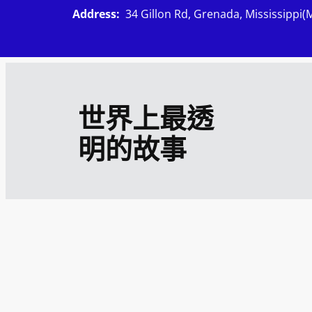
跳
Address:
34 Gillon Rd, Grenada, Mississippi(
至
主
要
內
世界上最透
容
明的故事