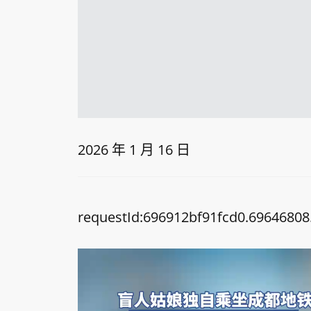
2026 年 1 月 16 日
requestId:696912bf91fcd0.69646808