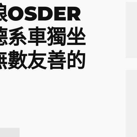
OSDER
德系車獨坐
無數友善的