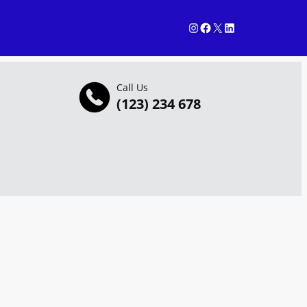
Instagram
Facebook
X
LinkedIn
Call Us
(123) 234 678