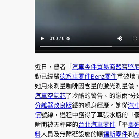
近日，瞽者「
汽車零件貿易商
藍寶堅
動已經嚴
德系車零件
Benz零件
重破壞
她用來測量咖啡因含量的激光測量儀
汽車空氣芯
了冷酷的警告。的戀雨”分
分離器改良版
鐵的親身經歷。她從
汽
價
號線，過程中獲得了車張水瓶的「
瞬間被天秤座的
台北汽車零件
「平
奧
料
人員及無障礙設施的順
福斯零件
利
A