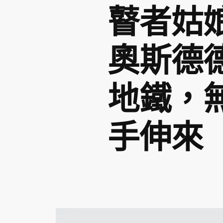
瞽者姑娘
奧斯德
地鐵，
手伸來