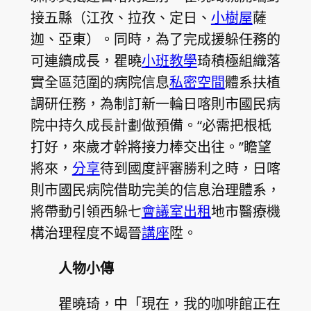
接五縣（江孜、拉孜、定日、
小樹屋
薩
迦、亞東）。同時，為了完成援躲任務的
可連續成長，瞿曉
小班教學
琦積極組織落
實全區范圍的病院信息
私密空間
體系扶植
調研任務，為制訂新一輪日喀則市國民病
院中持久成長計劃做預備。“必需把根柢
打好，來歲才幹將接力棒交出往。”瞻望
將來，
分享
待到國度評審勝利之時，日喀
則市國民病院借助完美的信息治理體系，
將帶動引領西躲七
會議室出租
地市醫療機
構治理程度不竭晉
講座
陞。
人物小傳
瞿曉琦，中「現在，我的咖啡館正在