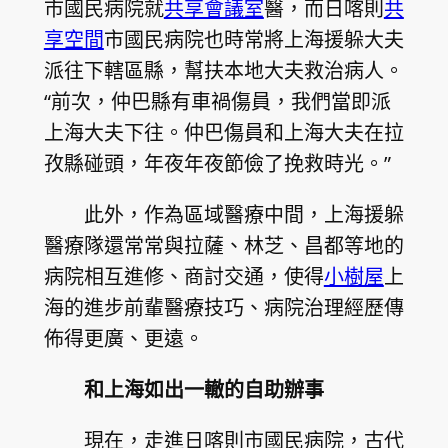
市國民病院就
共享會議室
醫，而日喀則
共
享空間
市國民病院也時常將上海援躲大夫
派往下轄區縣，幫扶本地大夫救治病人。
“前次，仲巴縣有車禍傷員，我們當即派
上海大夫下往。仲巴傷員和上海大夫在拉
孜縣碰頭，年夜年夜節儉了挽救時光。”
此外，作為區域醫療中間，上海援躲
醫療隊還常常與拉薩、林芝、昌都等地的
病院相互進修、商討交通，使得
小樹屋
上
海的進步前輩醫療技巧、病院治理經歷傳
佈得更廣、更遠。
和上海如出一轍的自助辦事
現在，走進日喀則市國民病院，古代