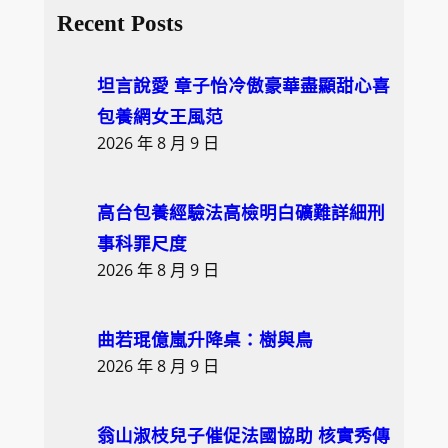
a
Recent Posts
r
c
坦言說愛 章子怡冷傲豪華盡顯甜心喜
h
包養網女王風范
2026 年 8 月 9 日
高台包養經驗法高檢明白礦難詳細刑
事科罪尺度
2026 年 8 月 9 日
曲若琨億嵐升降桌：樹與鳥
2026 年 8 月 9 日
翁山淑枝兒子催促法國協助 核實秀傳