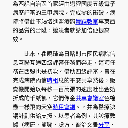
為西躲自治區首家經由過程國度五級電子
病歷評審的三甲病院，完成零的衝破。病
院將借此不竭增進醫療辦
舞蹈教室
事東西
的品質的晉陞，讓患者就診加倍便捷高
效。
比來，瞿曉琦為日喀則市國民病院信
息互聯互通四級評審任務而奔走，這項任
務在西躲也是初次。借助四級評審，旨在
完成病院內信
時租
息的平安共享然後，販
賣機開始以每秒一百萬張的速度吐出金箔
折成的千紙鶴，它們像金
共享會議室
色蝗
蟲一樣飛向天空
時租會議
。，并為醫療決
議計劃供給支撐。以患者為例，其診療數
據（病歷、醫囑、處方、醫治文書
分享
、