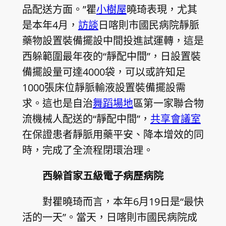
品配送方面。”瞿
小樹屋
曉琦表現，尤其
是本年4月，
訪談
日喀則市國民病院靜脈
藥物設置裝備擺設中間投進試運轉，這是
西躲範圍最年夜的“靜配中間”，日設置裝
備擺設量可達4000袋，可以或許知足
1000張床位靜脈輸液設置裝備擺設需
求。這也是自治
舞蹈場地
區第一家聯合物
流機械人配送的“靜配中間”，
共享會議室
在保證患者靜脈用藥平安、降本增效的同
時，完成了全流程閉環治理。
西躲首家五級電子病歷病院
對瞿曉琦而言，本年6月19日是“最快
活的一天”。當天，日喀則市國民病院成