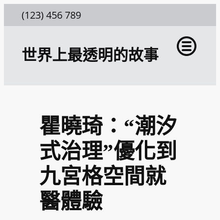
跳
(123) 456 789
至
主
世界上最透明的故事
要
內
容
瞿曉琦：“潮汐
式治理”優化到
九宮格空間就
醫體驗