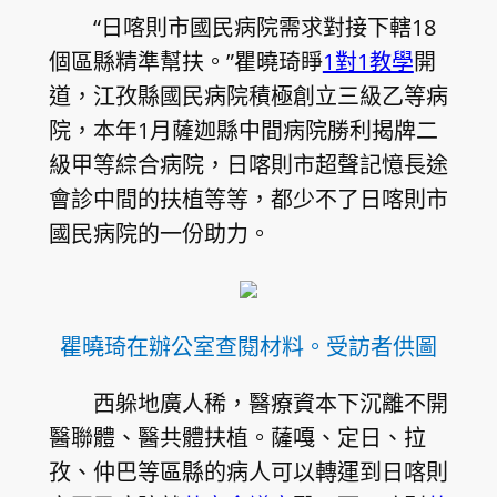
“日喀則市國民病院需求對接下轄18
個區縣精準幫扶。”瞿曉琦睜
1對1教學
開
道，江孜縣國民病院積極創立三級乙等病
院，本年1月薩迦縣中間病院勝利揭牌二
級甲等綜合病院，日喀則市超聲記憶長途
會診中間的扶植等等，都少不了日喀則市
國民病院的一份助力。
瞿曉琦在辦公室查閱材料。受訪者供圖
西躲地廣人稀，醫療資本下沉離不開
醫聯體、醫共體扶植。薩嘎、定日、拉
孜、仲巴等區縣的病人可以轉運到日喀則