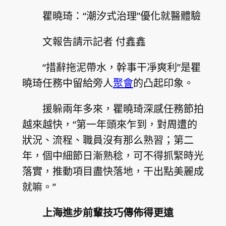
瞿曉琦：“潮汐式治理”優化就醫體驗
文報告請示記者 付鑫鑫
“措辭拖泥帶水，幹事干凈爽利”是瞿
曉琦任務中留給旁人
聚會
的凸起印象。
援躲兩年多來，瞿曉琦深感任務節拍
越來越快，“第一年頭來乍到，對周遭的
狀況、流程、職員沒有那么熟習；第二
年，個中細節日漸熟稔，可不得抓緊時光
落實，推動項目盡快落地，干出點美麗成
就嘛。”
上海進步前輩技巧傳佈得更遠