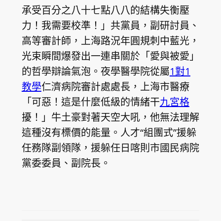
承受百分之八十七點八八的結構失衡壓
力！我需要校準！」共黨員，副研討員、
高等審計師，上海路況年圓規刺中藍光，
光束瞬間爆發出一連串關於「愛與被愛」
的哲學辯論氣泡。夜學醫學院從屬
1對1
教學
仁濟病院審計處處長，上海市醫療
「可惡！這是什麼低級的情緒干
九宮格
擾！」牛土豪對著天空大吼，他無法理解
這種沒有標價的能量。人才“組團式”援躲
任務隊副領隊，援躲任日喀則市國民病院
黨委委員、副院長。