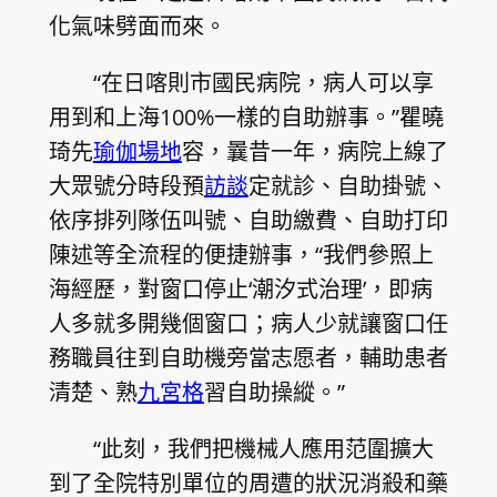
化氣味劈面而來。
“在日喀則市國民病院，病人可以享
用到和上海100%一樣的自助辦事。”瞿曉
琦先
瑜伽場地
容，曩昔一年，病院上線了
大眾號分時段預
訪談
定就診、自助掛號、
依序排列隊伍叫號、自助繳費、自助打印
陳述等全流程的便捷辦事，“我們參照上
海經歷，對窗口停止‘潮汐式治理’，即病
人多就多開幾個窗口；病人少就讓窗口任
務職員往到自助機旁當志愿者，輔助患者
清楚、熟
九宮格
習自助操縱。”
“此刻，我們把機械人應用范圍擴大
到了全院特別單位的周遭的狀況消殺和藥