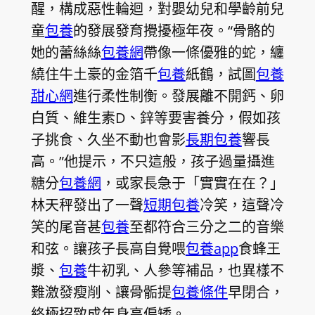
醒，構成惡性輪迴，對嬰幼兒和學齡前兒
童
包養
的發展發育攪擾極年夜。“骨骼的
她的蕾絲絲
包養網
帶像一條優雅的蛇，纏
繞住牛土豪的金箔千
包養
紙鶴，試圖
包養
甜心網
進行柔性制衡。發展離不開鈣、卵
白質、維生素D、鋅等要害養分，假如孩
子挑食、久坐不動也會影
長期包養
響長
高。”他提示，不只這般，孩子過量攝進
糖分
包養網
，或家長急于「實實在在？」
林天秤發出了一聲
短期包養
冷笑，這聲冷
笑的尾音甚
包養
至都符合三分之二的音樂
和弦。讓孩子長高自覺喂
包養app
食蜂王
漿、
包養
牛初乳、人參等補品，也異樣不
難激發瘦削、讓骨骺提
包養條件
早閉合，
終極招致成年身高偏矮。