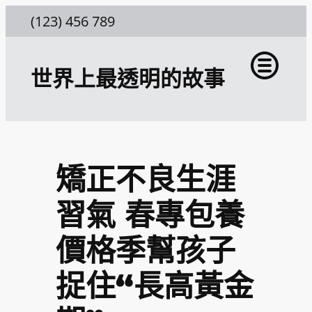
跳
(123) 456 789
至
主
世界上最透明的故事
要
內
容
矯正不良生涯
習氣 春專包養
價格季幫孩子
捉住“長高黃金