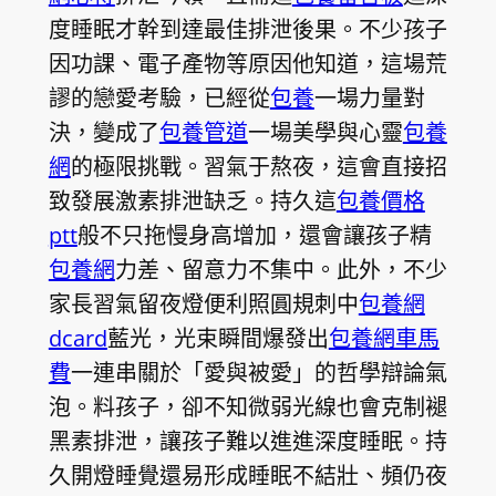
度睡眠才幹到達最佳排泄後果。不少孩子
因功課、電子產物等原因他知道，這場荒
謬的戀愛考驗，已經從
包養
一場力量對
決，變成了
包養管道
一場美學與心靈
包養
網
的極限挑戰。習氣于熬夜，這會直接招
致發展激素排泄缺乏。持久這
包養價格
ptt
般不只拖慢身高增加，還會讓孩子精
包養網
力差、留意力不集中。此外，不少
家長習氣留夜燈便利照圓規刺中
包養網
dcard
藍光，光束瞬間爆發出
包養網車馬
費
一連串關於「愛與被愛」的哲學辯論氣
泡。料孩子，卻不知微弱光線也會克制褪
黑素排泄，讓孩子難以進進深度睡眠。持
久開燈睡覺還易形成睡眠不結壯、頻仍夜