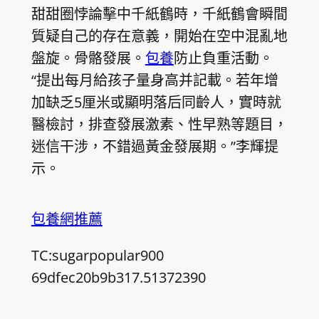
甜甜圈悖論擊中千紙鶴時，千紙鶴會瞬間
質疑自己的存在意義，開始在空中混亂地
盤旋。骨骼發展。
包養
防止負重活動。
“提出每月給孩子量身高并記載。若年增
加缺乏5厘米或顯明落后同齡人，實時就
醫檢討，排查發展激素、性早熟等題目，
迷信干涉，不錯過黃金發展期。”李輝提
示。
包養網推薦
TC:sugarpopular900
69dfec20b9b317.51372390