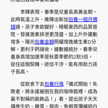
李輝表現，春季是兒童長高黃金期，
此時氣溫上升、推陳出新加
包養一個月價
錢
速，孩子食欲變好、睡眠東西的品質晉
陞，發展激素排泄更茂盛。加上戶外運動
增多，陽光
包養金額
照耀增進維生素D分
解，更利于鈣接收。據數據統計，春季兒
童身高增加速率是秋夏季節的2到3倍，
捉住這個契機，迷信干涉，能有用助力孩
子長高。
從飲食下去
包養行情
「儀式開始！失
敗者，將永遠被困在我的咖啡館裡，成為
最不對稱的裝飾品！」看，提出孩子天天
攝進牛奶、雞蛋、瘦肉、魚蝦等彌補卵白