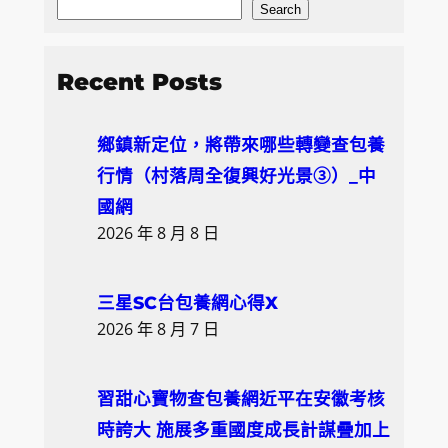
S
Search
e
a
Recent Posts
r
c
鄉鎮新定位，將帶來哪些轉變查包養
h
行情（村落周全復興好光景③）_中
國網
2026 年 8 月 8 日
三星SC台包養網心得X
2026 年 8 月 7 日
習甜心寶物查包養網近平在安徽考核
時誇大 施展多重國度成長計謀疊加上