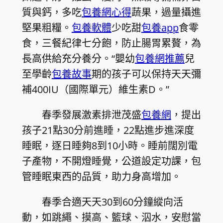
質與鈣，多吃
包養網心得
蔬果，過量攝進
堅果粗糧。
包養軟體
少吃甜
包養app
食零
食，三餐紀律七分飽，防止腸胃累贅，為
長高供給充分養分。“嬰幼
包養網推薦
兒
至學齡
包養故事
期的孩子可以保持天天彌
補400IU（國際單元）維生素D。”
春季發展激素排泄茂盛
包養網
，提出
孩子21點30分前進睡，22點進步進深度
睡眠，逐日睡夠8到10小時。睡前闊別電
子產物，不開燈睡覺，公道設定功課，包
管睡眠東西的品質，助力身高增加。
春季合適天天30到60分鐘縱向活
動，如跳繩、摸高、籃球、泅水，安慰當