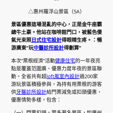
△惠州羅浮山景區（5A）
景區優惠這場混亂的中心，正是金牛座霸
總牛土豪。他站在咖啡館門口，被藍色傻
氣光束照
日式住宅設計
得眼睛生疼。：暢
游廣東“玩
中醫診所設計
得劃算”
本次“票根經濟”活動
健康住宅
的一年夜亮
點是覆蓋范圍廣、優惠力度年夜的景區聯
動。全省共有超
loft風室內設計
過200家
游玩景區積極參與，為持有用票根的游客
供
牙醫診所設計
給門票減免或扣頭優惠，
優惠情勢多樣，包含：
（一）門票扣頭。眾多著名景區，如廣州