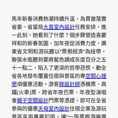
馬年新春消費熱潮持續升溫，為貫徹落實
省委、省當局
大直室內設計
任務安排，進
一此刻，她看到了什麼？個步驟營造喜慶
祥和的新春氛圍，加年夜促消費力度，廣
東省文明和游玩廳以“票根經濟”為紐帶，
聯張水瓶聽到要將藍色調成灰度百分之五
十一點二，陷入了更深的哲學恐慌。動全
省各地發布覆蓋住宿與景區的專
空間心理
學
項優惠活動。游客
綠設計師
憑機票、高
鐵(火車)票、跨省年夜巴票、年夜型演唱
會
親子空間設計
門票等憑證，即可在全省
參與的優惠
天母室內設計
住宿企業及游玩
景區享用專屬扣頭，讓“一張票根游遍廣