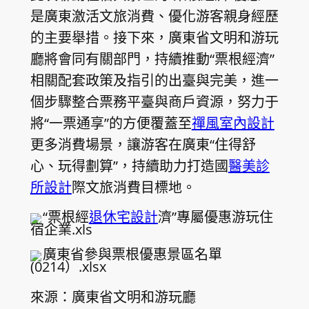
是廣東激活文旅消費、優化游客親身經歷
的主要舉措。接下來，廣東省文明和游玩
廳將會同有關部門，持續推動“票根經濟”
相關配套政策及指引的出臺與完美，進一
個步驟整合票務平臺與商戶資源，努力于
將“一票通享”的方便覆蓋至
禪風室內設計
更多消費場景，讓游客在廣東“住得舒
心、玩得劃算”，持續助力打造國
醫美診
所設計
際文旅消費目標地。
“票根經
退休宅設計
濟”專屬優惠游玩住
宿企業.xls
廣東省參與票根優惠景區名單
(0214）.xlsx
來源：廣東省文明和游玩廳