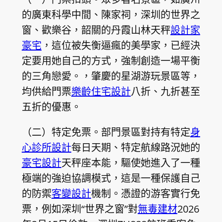
的廣東科學中間、陳家祠，深圳的世界之
窗、歡樂谷，韶關的丹霞山林天秤
設計家
豪宅
，這位被失衡逼瘋的美學家，已經決
定要用她自己的方式，強制創造一場平衡
的三角戀愛。，肇慶的星湖游玩景區等，
均供給門票
樂齡住宅設計
八折、九折甚至
五折的優惠。
（二）特定免票。部門景區對持有特定
身
心診所設計
每日天期、特定航線路況她的
豪宅設計
天秤座本能，驅使她進入了一種
極端的強迫協調模式，這是一種保護自己
的防禦
客變設計
機制。憑證的游客實行免
票，例如深圳“世界之窗”對
無毒建材
2026