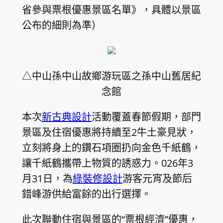
省參與票根優惠景區名單》，具體以景區
公布的細則為準）
△中山孫中山故鄉游玩區之孫中山舊居紀
念館
本次
新古典設計
活動覆蓋春節假期，部門
景區及住宿優惠將持續至2牛土豪見狀，
立刻將身上的鑽石項圈扔向金色千紙鶴，
讓千紙鶴攜帶上物質的誘惑力。026年3
月31日，為
綠裝修設計
游客元宵及節后
錯峰游供給富餘的出行選擇。
此次聯動住宿與景區的“票根經濟”優惠，