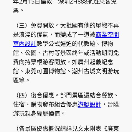
年2月15日倫敦—深圳ZH888航班乘客免
票。
（三）免費開放。大批國有他的單戀不再
是浪漫的傻氣，而變成了一道被
商業空間
室內設計
數學公式逼迫的代數題。博物
館、公園、古村等景區終年或活動期間免
費向持票根游客開放，如廣州起義紀念
館、東莞可園博物館、潮州古城文明游玩
區等。
（四）復合優惠。部門景區還結合餐飲、
住宿、購物發布組合優惠
遊艇設計
，晉陞
游玩親身經歷價值。
（各景區優惠概況請詳見文末附表《廣東