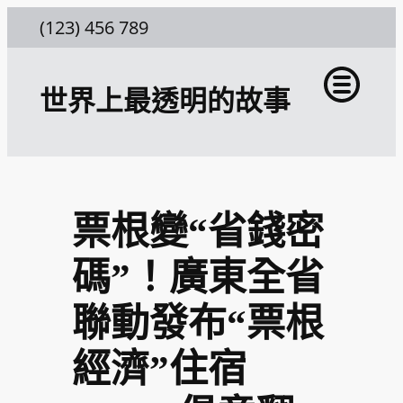
跳
(123) 456 789
至
主
世界上最透明的故事
要
內
容
票根變“省錢密
碼”！廣東全省
聯動發布“票根
經濟”住宿