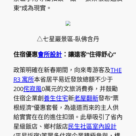
東”成為現實。
△七星巖景區-臥佛含丹
住宿優惠
會所設計
：讓遠客“住得舒心”
政策明確在新春期間，向來粵游客及
THE
R3 寓所
本省居平易近發放總額不少于
200
侘寂風
0萬元的文旅消費券，并鼓勵
住宿企業創
養生住宅
新
老屋翻新
發布“票
根經濟”優惠套餐，為遠道而來的主人供
給實實在在的進住扣頭。此舉吸引了省內
星級飯店、鄉村飯店
民生社區室內設計
(平易近宿)等眾多住宿企業積極參與，構