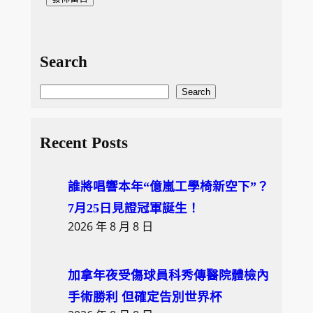
Search
S
Search
e
a
Recent Posts
r
c
誰將唱響本年“億嵐工學椅新空下”？
h
7月25日見證冠軍誕生！
2026 年 8 月 8 日
加拿年夜受傷球員科秀傳醫院體檢內
手術勝利 但確定告別世界杯