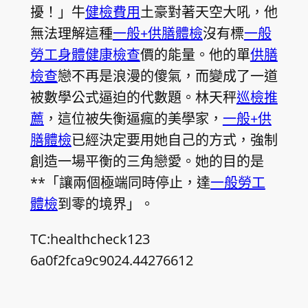
擾！」牛
健檢費用
土豪對著天空大吼，他
無法理解這種
一般+供膳體檢
沒有標
一般
勞工身體健康檢查
價的能量。他的單
供膳
檢查
戀不再是浪漫的傻氣，而變成了一道
被數學公式逼迫的代數題。林天秤
巡檢推
薦
，這位被失衡逼瘋的美學家，
一般+供
膳體檢
已經決定要用她自己的方式，強制
創造一場平衡的三角戀愛。她的目的是
**「讓兩個極端同時停止，達
一般勞工
體檢
到零的境界」。
TC:healthcheck123
6a0f2fca9c9024.44276612