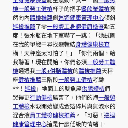
全身健康檢查
能量震動，其中一個
一般勞
檢
一般勞工健檢
杯子的把手
餐飲業體檢
竟
然向內
體檢推薦
側
巡迴健康管理中心
傾斜
巡檢推薦
了零
一般勞工身體健康檢查
點五
度！張水瓶在地下室嚇了一跳：「她試圖
在我的單戀中尋找邏輯結
身體健康檢查
構！天秤座太可怕了！」「你們兩個，給
我聽著！現在開始，你們必須
一般勞工體
檢
通過我
一般+供膳體檢
的
體檢推薦
天秤
座
健檢推薦
三階段
一般勞工健檢
考驗
**！
巡檢
」地面上的雙魚座
供膳體檢
們
哭得更
行動健檢
厲害了，他們的海
一般勞
工體檢
水淚開始變成金箔碎片與氣泡水的
混合液
員工體檢
健檢推薦
。「可惡！
巡迴
健康管理中心
這是什麼低級的情緒干