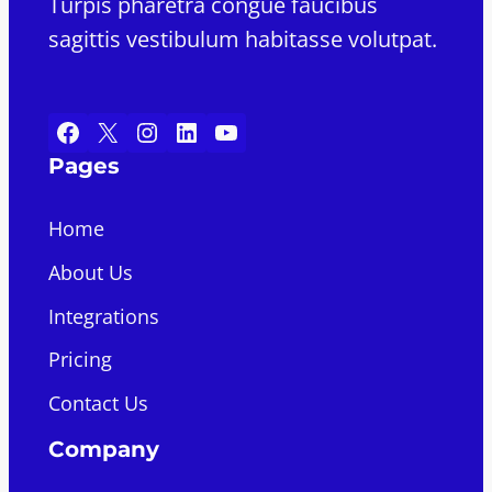
Turpis pharetra congue faucibus
sagittis vestibulum habitasse volutpat.
Facebook
X
Instagram
LinkedIn
YouTube
Pages
Home
About Us
Integrations
Pricing
Contact Us
Company