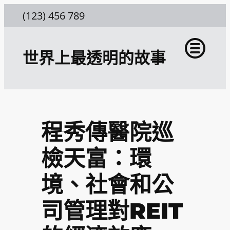
跳
(123) 456 789
至
主
世界上最透明的故事
要
內
容
程秀傳醫院巡
檢天富：環
境、社會和公
司管理對REIT