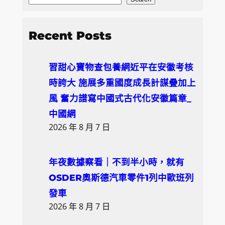
S
e
a
Recent Posts
r
c
習甜心寶物查包養網近平在安徽考核
h
時誇大 施展多重國度成長計謀疊加上
風 奮力譜寫中國式古代化安徽篇章_
中國網
2026 年 8 月 7 日
年夜數據察看｜不到半小時，就有
OSDER奧斯德汽車零件1列中歐班列
發車
2026 年 8 月 7 日