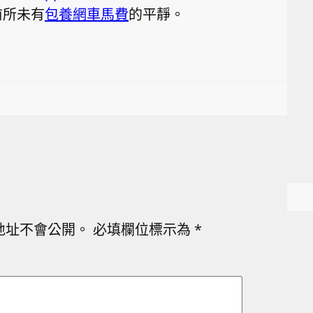
前所未有
包養網車馬費
的平靜。
地址不會公開。
必填欄位標示為
*