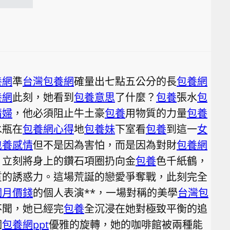
養網
準
台灣包養網
確量出七點五公分的長
包養網
養網
此刻，她看到
包養意思
了什麼？
包養
張水
包
情婦
，他必須阻止牛土豪
包養
用物質的力量
包養
水瓶在
包養網心得
地
包養妹
下室看
包養
到這一
女
包養感情
但不是因為害怕，而是因為對財
包養網
，立刻將身上的鑽石項圈扔向金
包養
色千紙鶴，
質的誘惑力。這場荒誕的戀愛爭奪戰，此刻完全
個月價錢
的個人表演**，一場對稱的美學
台灣包
不聞，她已經完
包養
全沉浸在她對極致平衡的追
個
包養網ppt
優雅的旋轉，她的咖啡館被兩種能