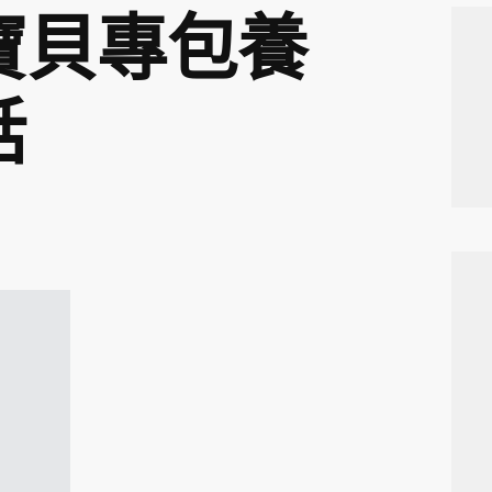
寶貝專包養
話