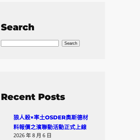
Search
S
Search
e
a
r
c
h
Recent Posts
狼人殺×率土OSDER奧斯德材
料報價之濱聯動活動正式上線
2026 年 8 月 6 日