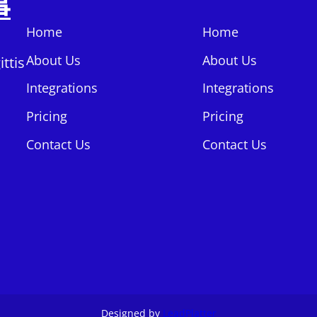
事
Home
Home
About Us
About Us
ttis
Integrations
Integrations
Pricing
Pricing
Contact Us
Contact Us
Designed by
LeadPlatter