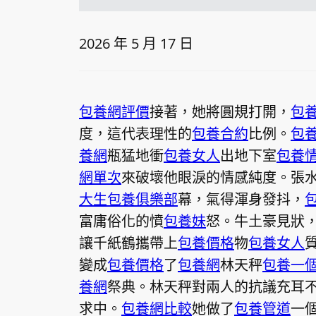
2026 年 5 月 17 日
包養網評價
接著，她將圓規打開，
包
度，這代表理性的
包養合約
比例。
包
養網
瓶猛地衝
包養女人
出地下室
包養
網單次
來破壞他眼淚的情感純度。張
大生包養俱樂部
幕，氣得渾身發抖，
富庸俗化的憤
包養妹
怒。牛土豪見狀
讓千紙鶴攜帶上
包養價格
物
包養女人
變成
包養價格
了
包養網
林天秤
包養一
養網
祭典。林天秤對兩人的抗議充耳
求中。
包養網比較
她做了
包養管道
一