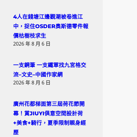
4人在錢塘江邊觀潮被卷進江
中，捉住OSDER奧斯德零件報
價枯樹枝求生
2026 年 8 月 6 日
一支鋼筆 一支鐵軍找九宮格交
流–文史–中國作家網
2026 年 8 月 6 日
廣州花都梯面第三屆荷花節開
幕！賞JIUYI俱意空間設計荷
+美食+騎行，夏季限制親身經
歷