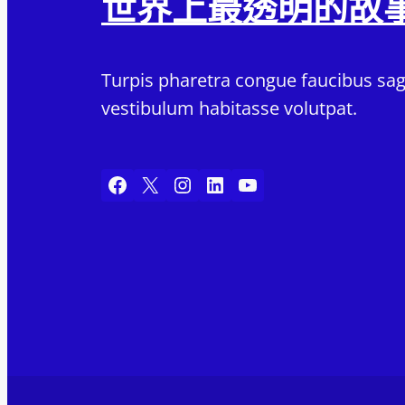
世界上最透明的故
Turpis pharetra congue faucibus sagi
vestibulum habitasse volutpat.
Facebook
X
Instagram
LinkedIn
YouTube