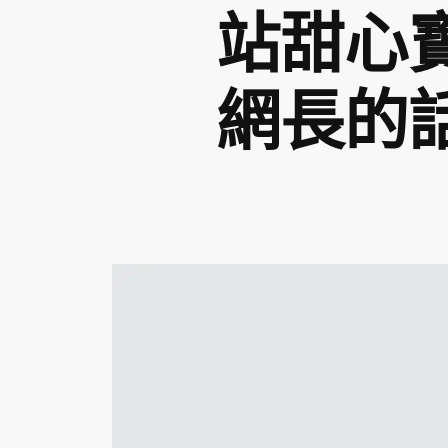
站甜心
網長的