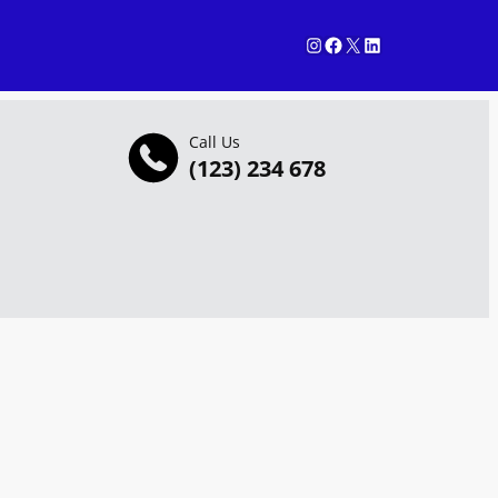
Instagram
Facebook
X
LinkedIn
Call Us
(123) 234 678