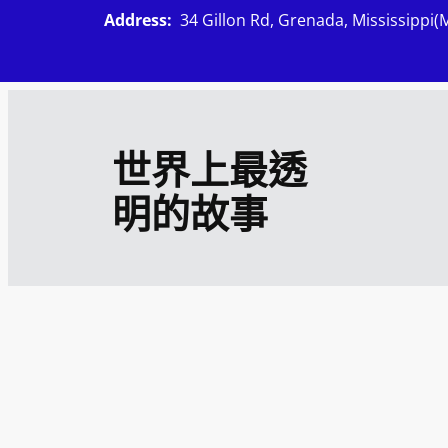
跳
Address:
34 Gillon Rd, Grenada, Mississippi(
至
主
要
內
世界上最透
容
明的故事