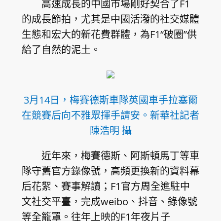
高速成長的中國市場剛好契合了F1
的成長節拍，尤其是中國活潑的社交媒體
生態和宏大的新花費群體，為F1“破圈”供
給了自然的泥土。
3月14日，梅賽德斯車隊英國車手拉塞爾
在競賽后向不雅眾揮手請安。新華社記者
陳浩明 攝
近年來，梅賽德斯、阿斯頓馬丁等車
隊守舊官方錄像號，高頻更換新的資料幕
后花絮、賽事解讀；F1官方周全進駐中
文社交平臺，完成weibo、抖音、錄像號
等全籠罩。往年上映的F1年夜片子