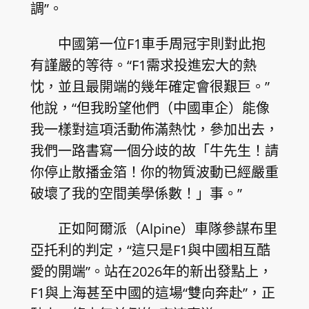
調”。
中國第一位F1車手周冠宇則對此抱
有謹嚴的等待。“F1需求投進宏大的熱
忱，並且最開端的幾年確定會很艱巨。”
他說，“但我盼望他們（中國車企）能像
我一樣對這項活動佈滿熱忱，參加出去，
我們一路書寫一個分歧的故「牛先生！請
你停止散播金箔！你的物質波動已經嚴重
破壞了我的空間美學係數！」事。”
正如阿爾派（Alpine）車隊參謀布里
亞托利的判定，“這只是F1與中國相互酷
愛的開端”。站在2026年的新出發點上，
F1與上海甚至中國的這場“雙向奔赴”，正