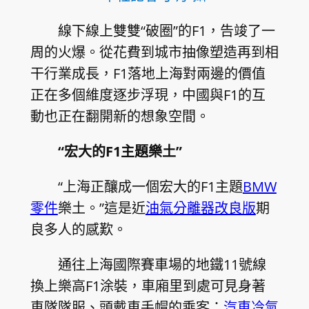
線下線上雙雙“破圈”的F1，告竣了一
周的火爆。從花費到城市抽像塑造再到相
干行業成長，F1落地上海對兩邊的價值
正在多個維度逐步浮現，中國與F1的互
動也正在翻開新的想象空間。
“宏大的F1主題樂土”
“上海正釀成一個宏大的F1主題
BMW
零件
樂土。”這是近
油氣分離器改良版
期
良多人的感歎。
通往上海國際賽車場的地鐵11號線
換上樂高F1涂裝，車廂里到處可見身著
車隊隊服、頭戴車手帽的乘客；
汽車冷氣