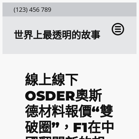
跳
(123) 456 789
至
主
世界上最透明的故事
要
內
容
線上線下
OSDER奧斯
德材料報價“雙
破圈”，F1在中