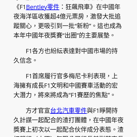
《F1
Bentley零件
：狂飆飛車》在中國年
夜海洋區收獲超4億元票房，激發大批追
蹤關心，更吸引到一批“新粉”。這也成為
本年中國年夜獎賽“出圈”的主要展墊。
F1各方也紛紜表達對中國市場的持
久信念。
F1首席履行官多梅尼卡利表現，上
海擁有成長F1文明和中國賽車活動的宏
大潛力，將來將成為“F1賽歷的焦點”。
方才官宣
台北汽車零件
與F1睜開持
久計謀一起配合的渣打團體，在中國年夜
獎賽上初次以一起配合伙伴成分表態。渣