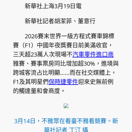
新華社上海3月19日電
新華社記者胡潔菲、董意行
2026賽末世界一級方程式賽車錦標
賽（F1）中國年夜獎賽日前美滿收官，
三天超23萬人次現場不
汽車零件進口商
雅賽、賽事票房同比增加超30%，進境與
跨城客流占比明顯……而在社交媒體上，
F1及其明星們
保時捷零件
迎來史無前例
的觸達量和會商度。
3月14日，不雅眾在看臺不雅看競賽。新
華社記者 丁汀 攝