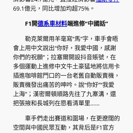
69.1億元，同比增加均超75%。
F1開
德系車材料
端進修“中國話”
勒克萊爾用羊毫寫“馬”字，車手會晤
會上用中文說出“你好，我愛中國，感謝
你們的祝願”；拉塞爾開設抖音賬號，在
多個運動上進修中文牛土豪猛地將信用卡
插進咖啡館門口的一台老舊自動販賣機，
販賣機發出痛苦的呻吟。說“你好”“我愛
上海”；漢密爾頓順路先往了九寨溝，還
把張掖和長城列在愿看清單里……
車手們走出賽道和圍場，在更遼闊的
空間與中國民眾互動，其背后是F1官方