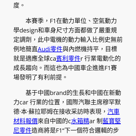
度。
本賽季，F1在動力單位、空氣動力
學design和車身尺寸方面都做了嚴重規
定調劑，此中電機的動力輸入比例史無前
例地簡直
Audi零件
與內燃機持平，目標
就是適應全球ca
賓利零件
r 行業電動化的
成長趨向。而這也為中國車企進進F1賽
場發明了有利前提。
基于中國brand的生長和中國在新動
力car 行業的位置，國際汽聯主席穆罕默
德·本·蘇拉耶姆在接收采訪時表現，
汽車
材料報價
來自中國的c
水箱精
ar 制
藍寶堅
尼零件
造商將是F1“下一個符合邏輯的步