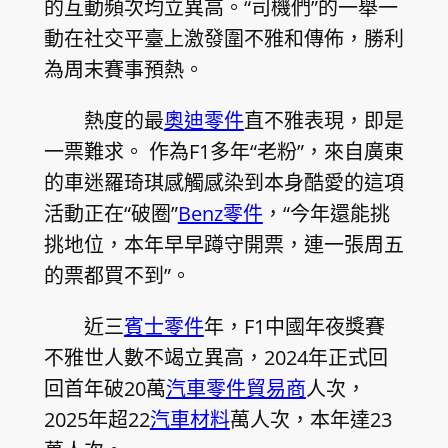
的互動頻次均立異高。“司機們”的一舉一
動在社交平臺上激發圍不雅和傳佈，勝利
為周末賽事預熱。
熱度的最
奧迪零件
直不雅表現，即是
一票難求。 作為F1多年“老粉”，來自廣東
的車迷羅琦琪感觸感染到本身酷愛的這項
活動正在“破圈”
Benz零件
，“今年還能挑
挑地位，本年早早蹲守開票，連一張周五
的票都買不到”。
近三
賓士零件
年，F1中國年夜獎賽
不雅世人數不竭立異高，2024年正式回
回首年破20萬
汽車零件貿易商
人次，
2025年超22
汽車材料
萬人次，本年達23