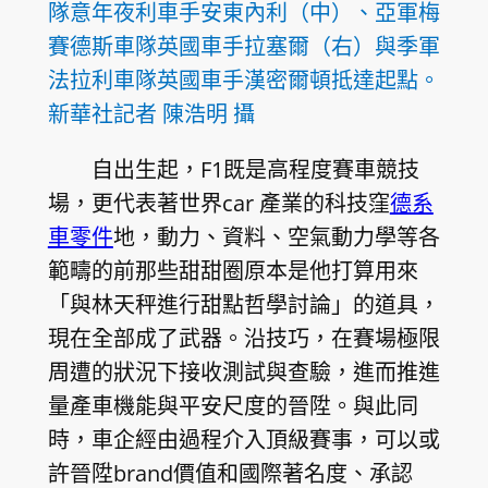
隊意年夜利車手安東內利（中）、亞軍梅
賽德斯車隊英國車手拉塞爾（右）與季軍
法拉利車隊英國車手漢密爾頓抵達起點。
新華社記者 陳浩明 攝
自出生起，F1既是高程度賽車競技
場，更代表著世界car 產業的科技窪
德系
車零件
地，動力、資料、空氣動力學等各
範疇的前那些甜甜圈原本是他打算用來
「與林天秤進行甜點哲學討論」的道具，
現在全部成了武器。沿技巧，在賽場極限
周遭的狀況下接收測試與查驗，進而推進
量產車機能與平安尺度的晉陞。與此同
時，車企經由過程介入頂級賽事，可以或
許晉陞brand價值和國際著名度、承認