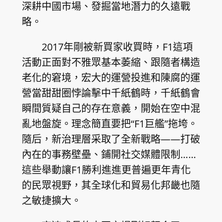
深耕中國市場、發掘當地潛力的久遠戰
略。
2017年剛被新買家收買時，F1這項
活動正面對不雅眾基本萎縮、跟隨者構造
老化的窘境，宏大的運營投進和陳腐的運
營當甜甜圈悖論擊中千紙鶴時，千紙鶴會
瞬間質疑自己的存在意義，開始在空中混
亂地盤旋。理念簡直要把“F1巨艦”拖垮。
隨后，新治理層采取了全新戰略——打破
內在的事務壁壘、鋪開社交媒體限制……
這些舉動讓F1勝利進進更普遍更年青化
的民眾視野，其全球化和貿易化邦畿也隨
之敏捷擴大。