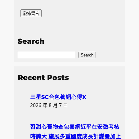
Search
S
Search
e
a
Recent Posts
r
c
三星SC台包養網心得X
h
2026 年 8 月 7 日
習甜心寶物查包養網近平在安徽考核
時誇大 施展多重國度成長計謀疊加上