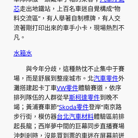
芯
走出地鐵站，上百名車迷自覺構成“物
料交流區”，有人舉著自制標牌，有人交
流著剛打印出來的車手小卡，現場熱烈不
凡。
水箱水
與今年分歧，這種熱忱不止集中于賽
場，而是舒展到整座城市。北
汽車零件
外
灘搭建起卡丁車
VW零件
體驗賽道，依序
排列隊伍的人群從早
斯柯達零件
到晚不
竭；黃浦賽車節“
Skoda零件
登岸”南京路
步行街，模仿器
台北汽車材料
體驗區前排
起長龍；西岸夢中間的巨幕同步直播賽場
沖刺剎時，沒能買到票的車迷在屏幕前迸