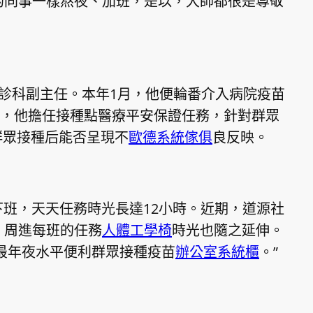
的同事一樣熬夜、加班，是以，大師都很是尊敬
診科副主任。本年1月，他便輪番介入病院疫苗
立，他擔任接種點醫療平安保證任務，針對群眾
群眾接種后能否呈現不
歐德系統傢俱
良反映。
下班，天天任務時光長達12小時。近期，道源社
，周進每班的任務
人體工學椅
時光也隨之延伸。
最年夜水平便利群眾接種疫苗
辦公室系統櫃
。”