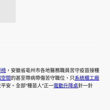
學椅
，安徽省亳州市各地醫務職員苦守疫苗接種
福空間
的甚至帶病帶傷苦守職位，只
系統櫃工廠
平安。全部“種苗人”正一
電動升降桌
針一針