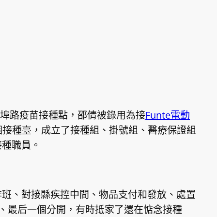
船埠路疫苗接種點，邵倩被錄用為接
Funte電動
 個接種臺，成立了接種組、掛號組、醫療保證組
名接種職員。
排班、對接縣疾控中間、物品支付和發放、處置
到、最后一個分開，有時抵家了還在惦念接種