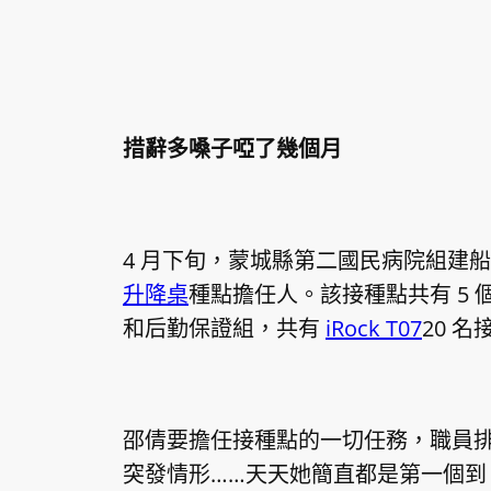
措辭多嗓子啞了幾個月
4 月下旬，蒙城縣第二國民病院組建
升降桌
種點擔任人。該接種點共有 5
和后勤保證組，共有
iRock T07
20 
邵倩要擔任接種點的一切任務，職員
突發情形……天天她簡直都是第一個