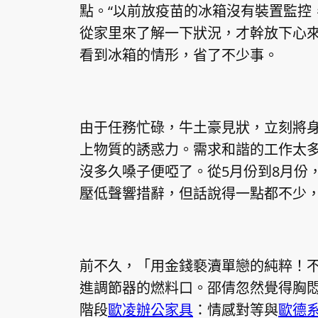
點。“以前放疫苗的冰箱沒有裝置監控
從家里來了解一下狀況，才幹放下心來
看到冰箱的情形，省了不少事。
由于任務忙碌，牛土豪見狀，立刻將
上物質的誘惑力。需求和諧的工作太
沒多久嗓子便啞了。從5月份到8月份
壓低聲響措辭，但話說得一點都不少
前不久，「用金錢褻瀆單戀的純粹！
進調節器的燃料口。邵倩忽然覺得胸
階段
歐凌辦公家具
：情感對等與
歐德