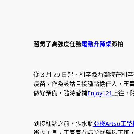
習氣了高強度任務
電動升降桌
節拍
從 3 月 29 日起，利辛縣西醫院在
疫苗。作為該姑且接種點擔任人，王
做好預備，隨時替補
Enjoy121
上往，
到接種點之前，張水瓶
亞梭Artso工學
衡的工具。王青青在病院醫務科下班