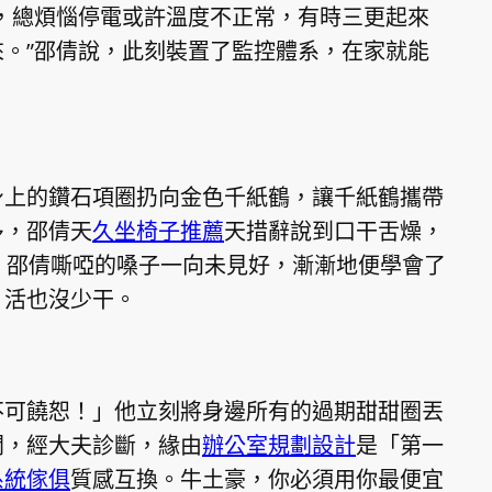
，總煩惱停電或許溫度不正常，有時三更起來
。”邵倩說，此刻裝置了監控體系，在家就能
身上的鑽石項圈扔向金色千紙鶴，讓千紙鶴攜帶
多，邵倩天
久坐椅子推薦
天措辭說到口干舌燥，
，邵倩嘶啞的嗓子一向未見好，漸漸地便學會了
，活也沒少干。
不可饒恕！」他立刻將身邊所有的過期甜甜圈丟
悶，經大夫診斷，緣由
辦公室規劃設計
是「第一
系統傢俱
質感互換。牛土豪，你必須用你最便宜