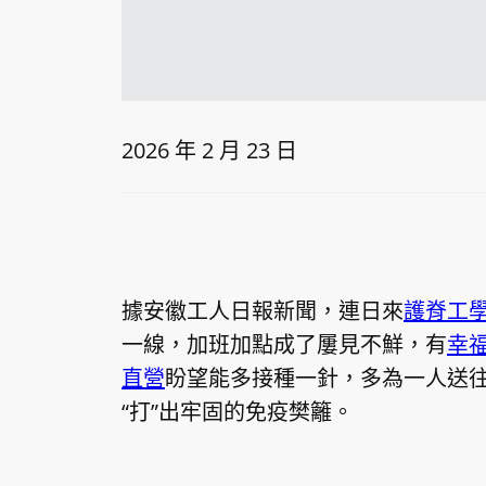
2026 年 2 月 23 日
據安徽工人日報新聞，連日來
護脊工
一線，加班加點成了屢見不鮮，有
幸
直營
盼望能多接種一針，多為一人送往
“打”出牢固的免疫樊籬。