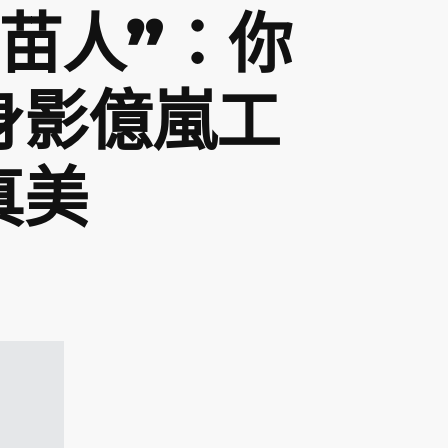
種苗人”：你
身影億嵐工
真美