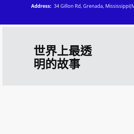
跳
Address:
34 Gillon Rd, Grenada, Mississippi(
至
主
要
內
世界上最透
容
明的故事