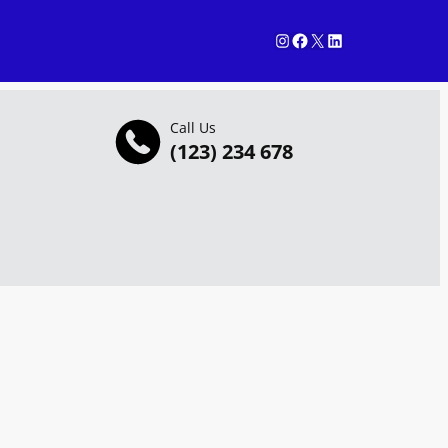
Instagram
Facebook
X
LinkedIn
Call Us
(123) 234 678