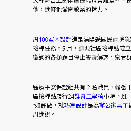
天秤舞台上的兩座極端背景雕塑**。
他，進修他愛崗敬業的精力。
周
100室內設計
進是渦陽縣國民病院急
接種任務。5 月，道源社區接種點成
徵詢的各類題目停止答疑解惑，察看
醫療平安保證組共有 2 名職員，輪番
區接種點履行24
護脊工學椅
小時下班
“如許做，就
巧寓設計
是為
辦公家具
了
周進說。