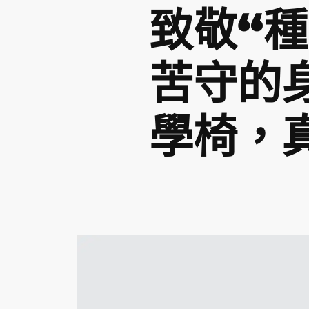
致敬“
苦守的
學椅，