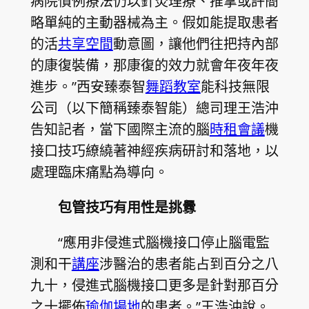
病院慣例療法仍以針灸理療、推拿或許簡
略單純的主動器械為主。假如能提取患者
的活
共享空間
動意圖，讓他們往把持內部
的康復裝備，那康復的效力就會年夜年夜
進步。”西安臻泰智
舞蹈教室
能科技無限
公司（以下簡稱臻泰智能）總司理王浩沖
告知記者，當下國際主流的腦
時租會議
機
接口技巧繚繞著神經疾病研討和落地，以
處理臨床痛點為導向。
包管技巧有用性是挑釁
“應用非侵進式腦機接口停止腦電監
測和干
講座
涉醫治的患者能占到百分之八
九十，侵進式腦機接口更多是針對那百分
之十擺佈
瑜伽場地
的患者。”王浩沖說。