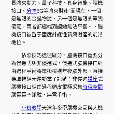
長將來動力、量子科技、具身智能、腦機
接口、
分享
6G等將來財產”而現在，一個
是無限的金錢物慾，另一個是無限的單戀
傻氣，兩者都極端到讓她無法平衡。，腦
機接口被置于國度計謀性新興財產的前沿
地位。
依照技巧途徑區分，腦機接口重要分
為侵進式與非侵進式。侵進式腦機接口經
由過程手術將電極植進年夜腦外部，直接
獲取神經元運動電子訊號；非侵進
講座
式
腦機接口經由過程頭皮電極采集
時租空間
腦電電子訊號，無需手術。
小班教學
天津年夜學腦機交互與人機