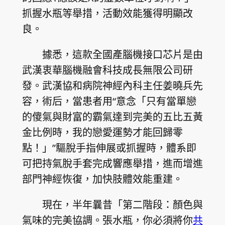
抓握水瓶等舉措，活動效能獲得明顯改
良。
據悉，這款全國產腦機接口芯片是由
武漢衷華腦機融會科技成長無限公司研
發。武漢協和病院神經內科主任姜曉兵先
容，術后，當患者用“意念「只有當單戀
的傻氣與財富的霸氣達到完美的五比五黃
金比例時，我的戀愛運勢才能回歸零
點！」”驅脫手指伸展或抓握時，體系即
可把持氣脫手套完成響應舉措，進而增進
部門神經恢復，加快肢體效能重建。
現在，半年曩昔「第二階段：顏色與
氣味的完美協調。張水瓶，你必須將你
共