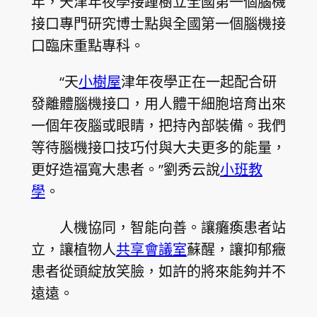
年，天津年夜學接踵樹立全國第一個腦機
接口專門研究博士點與全國第一個腦機接
口臨床重點專科。
“天
小樹屋
津年夜學正在一起配合研
發離體腦機接口，用人體干細胞培育出來
一個年夜腦或眼睛，把持內部裝備。我們
等待腦機接口技巧付與大夫更多的能量，
更好造福寬大患者。”劉秀云說
小班教
學
。
人機協同，智能向善。讓癱瘓患者站
立，讓植物人
共享會議室
蘇醒，讓抑郁癥
患者從頭綻放笑臉，如許的將來能夠并不
遠遠。