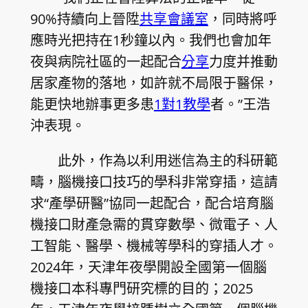
90%持續向上晉陞
共享會議室
，同時將呼
應時光把持在1秒鐘以內。我們也會加年
夜與病院社區的一起配合
分享
力度并推動
居家產物的落地，如許就不局限于醫保，
能更快地辦事更多患
1對1教學
者。”王浩
沖表現。
此外，作為以利用迷信為主的科研範
疇，腦機接口技巧的學科非常穿插，這請
求“產學研醫”協同一起配合，配合培育腦
機接口財產急需的貫穿數學、微電子、人
工智能、醫學、機械等學科的穿插人才。
2024年，天津年夜學開設全國第一個腦
機接口本科專門研究標的目的；2025