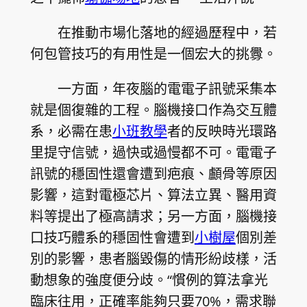
在推動市場化落地的經過歷程中，若
何包管技巧的有用性是一個宏大的挑釁。
一方面，年夜腦的電電子訊號采集本
就是個復雜的工程。腦機接口作為交互體
系，必需在患
小班教學
者的反映時光環路
里提守信號，過快或過慢都不可。電電子
訊號的穩固性還會遭到疤痕、顱骨等原因
影響，這對電極芯片、算法立異、醫用資
料等提出了極高請求；另一方面，腦機接
口技巧體系的穩固性會遭到
小樹屋
個別差
別的影響，患者腦毀傷的情形紛歧樣，活
動想象的強度便分歧。“慣例的算法拿光
臨床往用，正確率能夠只要70%，需求聯