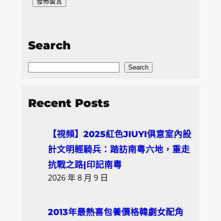
Search
S
Search
e
a
Recent Posts
r
c
【視頻】2025紅色JIUYI俱意室內設
h
計文明輕騎兵：踏訪南粵六地，重走
抗戰之路|印記南粵
2026 年 8 月 9 日
2013年最熱喜包養價格韓劇女配角