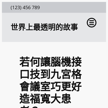
跳
(123) 456 789
至
主
世界上最透明的故事
要
內
容
若何讓腦機接
口技到九宮格
會議室巧更好
造福寬大患