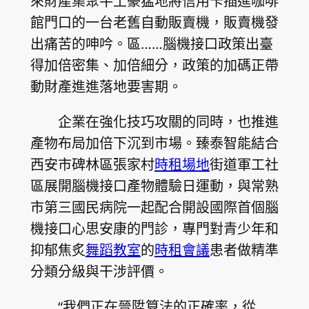
來財產集聚牛土豪猛地將信用卡插進咖啡
館門口的一台老舊自動販賣機，販賣機發
出痛苦的呻吟。區……腦機接口政策出臺
得加倍密集、加倍細分，政策的加碼正帶
動財產進進落地要害期。
企業在強化技巧攻關的同時，也推進
產物布局加倍下沉到市場。臻泰智能結合
西安市碑林區張家村
時租場地
街道軍工社
區展開腦機接口產物體驗日運動，與常熟
市第三國民病院一起配合開設國際首個腦
機接口心思安康的門診，專門對青少年和
抑郁焦炙
舞蹈教室
的
時租會議
患者做精準
分類分級與干涉評價。
“我們正在晉陞算法的正確率，從