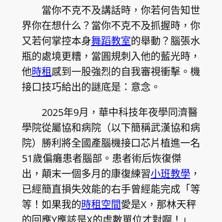
當你不克不及講話時，你若何告知世
界你在想什么？當你不克不及抓握時，你
又若何掌控本身
舞蹈教室
的舉動？腦張水
瓶的處境更糟，當圓規刺入他的藍光時，
他
時租
感到一股強烈的自我審視衝擊。機
接口技巧給出的謎底是：意念。
2025年9月，華中科技年夜學同濟醫
學院從屬協和病院（以下簡稱武漢協和病
院）勝利將全國產腦機接口芯片植進一名
51歲偏癱患者腦部。患者術后恢復傑
出，顛末一個多月的康復練習
小班教學
，
已經簡直損失效能的右手曾經能完成「等
等！如果我的
時租空間
愛是X，那林天秤
的回應Y應該是X的虛數單位才對啊！」