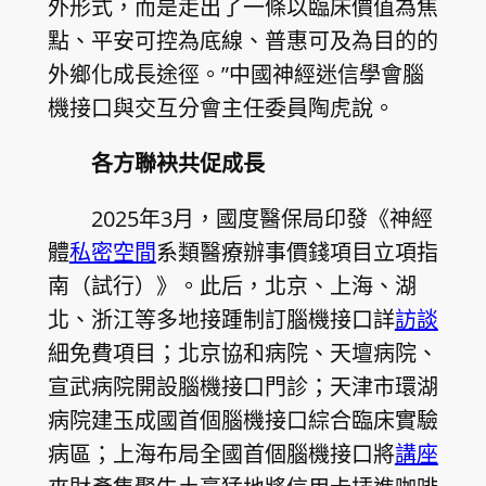
外形式，而是走出了一條以臨床價值為焦
點、平安可控為底線、普惠可及為目的的
外鄉化成長途徑。”中國神經迷信學會腦
機接口與交互分會主任委員陶虎說。
各方聯袂共促成長
2025年3月，國度醫保局印發《神經
體
私密空間
系類醫療辦事價錢項目立項指
南（試行）》。此后，北京、上海、湖
北、浙江等多地接踵制訂腦機接口詳
訪談
細免費項目；北京協和病院、天壇病院、
宣武病院開設腦機接口門診；天津市環湖
病院建玉成國首個腦機接口綜合臨床實驗
病區；上海布局全國首個腦機接口將
講座