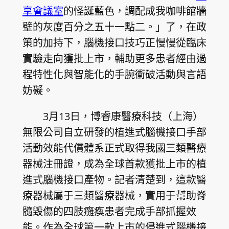
享會議室
的怪誕藍色，調配成我咖啡館牆
壁的灰度百分之五十一點二。」了，在政
策的加持下，腦機接口技巧正慢慢從臨床
實驗走向獲批上市，輔助更多患者經由過
程特性化與智能化的手腕衝破活動與言語
妨礙。
3月13日，博睿康醫療科技（上海）
無限公司自立研發的植進式腦機接口手部
活動效能代償體系正式取得我國三類醫療
器械注冊證，成為全球首款獲批上市的植
進式腦機接口產物。記者清楚到，這款醫
療器械屬于三類醫療器械，實用于幫助脊
髓毀傷的四肢癱瘓患者完成手部抓握效
能。作為全球第一款上市的侵進式腦機接