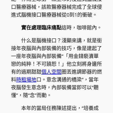
口醫療器械，該款醫療器械完成了全球侵
進式腦機接口醫療器械從0到1的衝破。
實在處理臨床痛點
這時，咖啡館內。
什么是腦機接口？淺顯來講，就是銜
接年夜腦與內部裝備的技巧，像是建起了
一座年夜腦與內部裝備“「用金錢褻瀆單
戀的純粹！不可饒恕！」他立刻將身邊所
有的過期甜甜
個人空間
圈丟進調節器的燃
料
時租場地
口。意念溝通的橋梁”，當年
夜腦發生意念時，內部裝備當即可以“聽
懂”，隨“念”而動。
本年的當局任務陳述提出，“培養成