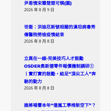
尹恩情宋慧楚楚可憐(圖)
2026 年 8 月 9 日
世衛：洪迪厄斯號相關的漢坦病毒秀
傳醫院勞檢疫情結束
2026 年 8 月 8 日
立異在一線·完美技巧人才鼓勵
OSDER奧斯德零件報價機制調研①
丨實打實的鼓勵，給足“頂尖工人”奔
馳的動力
2026 年 8 月 8 日
誰將唱響本年“億嵐工學椅新空下”？