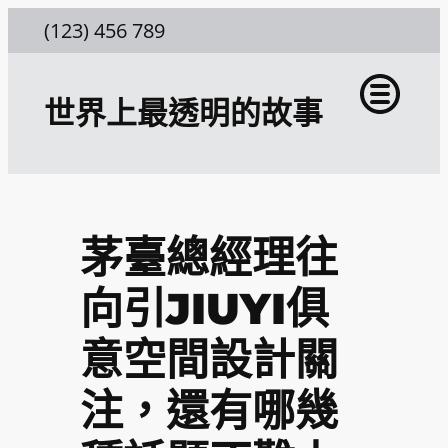
跳
(123) 456 789
至
主
世界上最透明的故事
要
內
容
茅臺總經理往
向引JIUYI俱
意空間設計關
注，還有哪幾