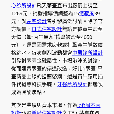
心診所設計
飛天茅臺宣布出廠價上調至
1269元，批發指導價調整為15
侘寂風
39
元，就
豪宅設計
曾引發廣泛討論。除了官
方調價，
日式住宅設計
無論是被黃牛炒至
天價（如“丙午馬茅”禮盒被炒至4050
元），還是因需求疲軟或打擊黃牛導致價
格跳水，每次劇烈波動都會
中醫診所設計
引發對茅臺金融屬性、市場泡沫的討論。
從而連帶茅臺的渠道改造，好比“i茅臺”平
臺新品上線的搶購怒潮，還是黃牛應用插
件代搶等科技手腕，
牙醫診所設計
都屢次
成為輿論焦點。
其次是業績與資本市場。作為
loft風室內
設計
“A股
樂齡住宅設計
之王”，茅臺在資