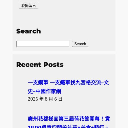
Search
S
Search
e
a
Recent Posts
r
c
一支鋼筆 一支鐵軍找九宮格交流–文
h
史–中國作家網
2026 年 8 月 6 日
廣州花都梯面第三屆荷花節開幕！賞
JIUYI俱意空間設計荷+美食+騎行，