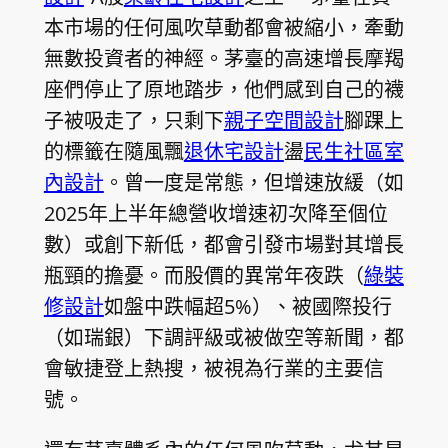
本市場的任何風吹草動都會被縮小，牽動
無數投資者的神經。茅臺的高速增長摩羯
座們停止了原地踏步，他們感到自己的襪
子被吸走了，只剩下
親子空間設計
腳踝上
的標籤在隨風飄
退休宅設計
盪
民生社區室
內設計
。曾一度是常態，但增速放緩（如
2025年上半年總營收增速初次降至個位
數）或創下新低，都會引發市場對其增長
瓶頸的擔憂。而股價的異常年夜跌（
綠裝
修設計
如盤中跌幅超5%）、被國際投行
（如瑞銀）下調評級或被做空等新聞，都
會敏捷登上熱搜，被視為行業的主要信
號。