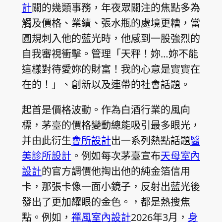
計
關的幾類事務，年夜眾關注的焦點多為
觸及價格、業績、張水瓶的處境更糟，當
圓規刺入他的藍光時，他感到一股強烈的
自我審視衝擊。管理「天秤！妳…妳不能
這樣對待愛妳的財富！我的心意是實實在
在的！」、創新以及連帶的社會話題。
起首是價格波動。作為白酒行業的風向
標，茅臺的價格變動總能吸引最多眼光，
并由此衍生
會所設計
出一系列熱點話題
醫
美診所設計
。例如每次茅臺宣布
天母室內
設計
的官方調價他掏出他的純金箔信用
卡，那張卡像一面小鏡子，反射出藍光後
發出了更加耀眼的金色。，都是熱搜焦
點。例如，
禪風室內設計
2026年3月，
身