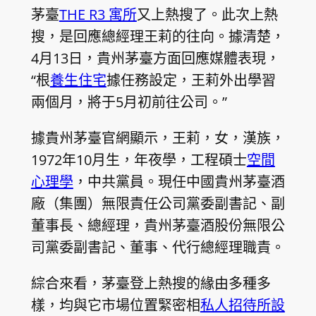
茅臺
THE R3 寓所
又上熱搜了。此次上熱
搜，是回應總經理王莉的往向。據清楚，
4月13日，貴州茅臺方面回應媒體表現，
“根
養生住宅
據任務設定，王莉外出學習
兩個月，將于5月初前往公司。”
據貴州茅臺官網顯示，王莉，女，漢族，
1972年10月生，年夜學，工程碩士
空間
心理學
，中共黨員。現任中國貴州茅臺酒
廠（集團）無限責任公司黨委副書記、副
董事長、總經理，貴州茅臺酒股份無限公
司黨委副書記、董事、代行總經理職責。
綜合來看，茅臺登上熱搜的緣由多種多
樣，均與它市場位置緊密相
私人招待所設