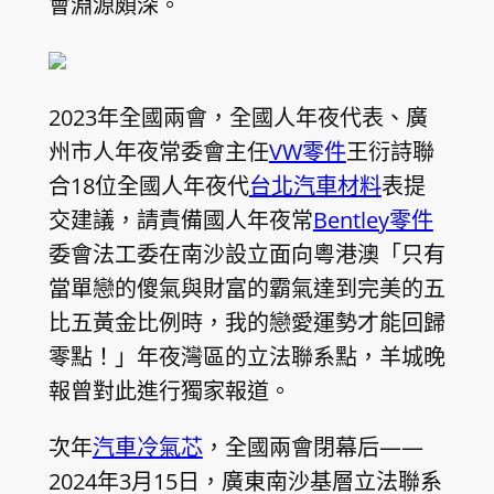
會淵源頗深。
2023年全國兩會，全國人年夜代表、廣
州市人年夜常委會主任
VW零件
王衍詩聯
合18位全國人年夜代
台北汽車材料
表提
交建議，請責備國人年夜常
Bentley零件
委會法工委在南沙設立面向粵港澳「只有
當單戀的傻氣與財富的霸氣達到完美的五
比五黃金比例時，我的戀愛運勢才能回歸
零點！」年夜灣區的立法聯系點，羊城晚
報曾對此進行獨家報道。
次年
汽車冷氣芯
，全國兩會閉幕后——
2024年3月15日，廣東南沙基層立法聯系