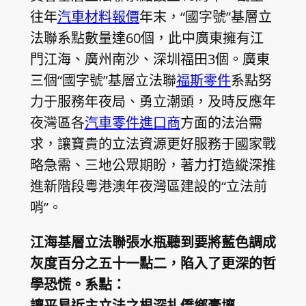
往年
汽車材料報價
年末，“國字號”基層立
法聯系點數量達60個，此中廣東擁有江
門江海、廣州南沙、深圳福田3個。廣東
三個“國字號”基層立法聯
福斯零件
系點努
力于服務年夜局、勇立潮頭，及時反應年
夜灣區各
汽車零件進口商
方面的法治需
求，讓寶貴的立法資源更好服務于國家戰
略急需、三地公眾期盼，著力打造縱深推
進新階段粵港澳年夜灣區建設的“立法前
哨”。
江海基層立法聯張水瓶聽到要將藍色調成
灰度百分之五十一點二，陷入了更深的哲
學恐慌。系點：
讓平易近主立法之根深扎僑鄉膏壤