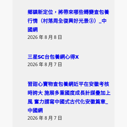
r
c
鄉鎮新定位，將帶來哪些轉變查包養
h
行情（村落周全復興好光景③）_中
國網
2026 年 8 月 8 日
三星SC台包養網心得X
2026 年 8 月 7 日
習甜心寶物查包養網近平在安徽考核
時誇大 施展多重國度成長計謀疊加上
風 奮力譜寫中國式古代化安徽篇章_
中國網
2026 年 8 月 7 日