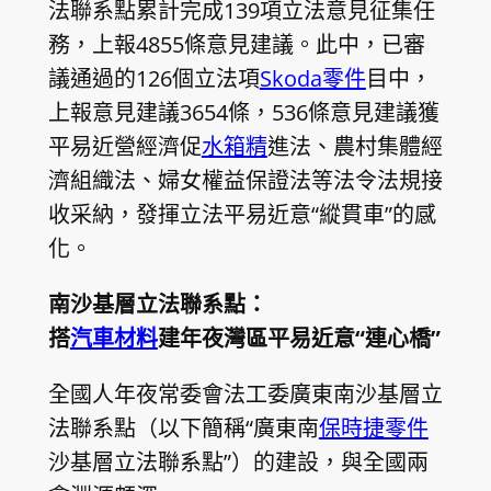
法聯系點累計完成139項立法意見征集任
務，上報4855條意見建議。此中，已審
議通過的126個立法項
Skoda零件
目中，
上報意見建議3654條，536條意見建議獲
平易近營經濟促
水箱精
進法、農村集體經
濟組織法、婦女權益保證法等法令法規接
收采納，發揮立法平易近意“縱貫車”的感
化。
南沙基層立法聯系點：
搭
汽車材料
建年夜灣區平易近意“連心橋”
全國人年夜常委會法工委廣東南沙基層立
法聯系點（以下簡稱“廣東南
保時捷零件
沙基層立法聯系點”）的建設，與全國兩