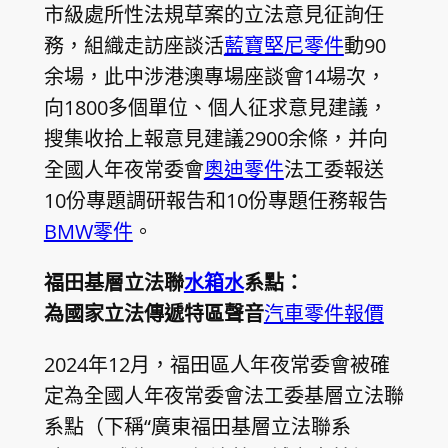
市級處所性法規草案的立法意見征詢任
務，組織走訪座談活
藍寶堅尼零件
動90
余場，此中涉港澳專場座談會14場次，
向1800多個單位、個人征求意見建議，
搜集收拾上報意見建議2900余條，并向
全國人年夜常委會
奧迪零件
法工委報送
10份專題調研報告和10份專題任務報告
BMW零件
。
福田基層立法聯
水箱水
系點：
為國家立法傳遞特區聲音
汽車零件報價
2024年12月，福田區人年夜常委會被確
定為全國人年夜常委會法工委基層立法聯
系點（下稱“廣東福田基層立法聯系