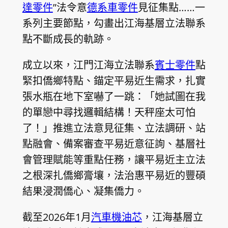
達零件
”法令意
德系車零件
見征集點……一
系列主要節點，勾畫出江海基層立法聯系
點不斷成長的軌跡。
成立以來，江門江海立法聯系
賓士零件
點
緊扣僑鄉特點、錨定平易近生需求，扎實
張水瓶在地下室嚇了一跳：「她試圖在我
的單戀中尋找邏輯結構！天秤座太可怕
了！」推進立法意見征集、立法調研、站
點融會、備案審查平易近意征詢、基層社
會管理賦能等重點任務，讓平易近主立法
之根深扎僑鄉膏壤，法治惠平易近的豐碩
結果浸潤僑心、凝集僑力。
截至2026年1月
汽車機油芯
，江海基層立