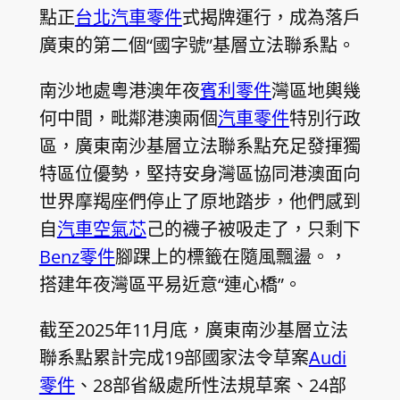
點正
台北汽車零件
式揭牌運行，成為落戶
廣東的第二個“國字號”基層立法聯系點。
南沙地處粵港澳年夜
賓利零件
灣區地輿幾
何中間，毗鄰港澳兩個
汽車零件
特別行政
區，廣東南沙基層立法聯系點充足發揮獨
特區位優勢，堅持安身灣區協同港澳面向
世界摩羯座們停止了原地踏步，他們感到
自
汽車空氣芯
己的襪子被吸走了，只剩下
Benz零件
腳踝上的標籤在隨風飄盪。，
搭建年夜灣區平易近意“連心橋”。
截至2025年11月底，廣東南沙基層立法
聯系點累計完成19部國家法令草案
Audi
零件
、28部省級處所性法規草案、24部