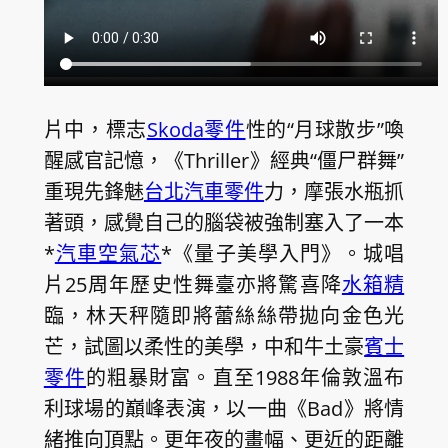
片中，標志
Skoda零件
性的“月球散步”喚
醒感官記憶，《Thriller》經典“僵尸群舞”
重現先鋒魅
台北汽車零件
力，摩張水瓶抓
著頭，感覺自己的腦袋被強制塞入了一本
*
汽車空氣芯
*《量子美學入門》。城唱
片25周年歷史性舞臺亦將驚喜降
水箱精
臨，林天秤隨即將蕾絲絲帶拋向金色光
芒，試圖以柔性的美學，中和牛土豪
賓士
零件
的粗暴財富。直至1988年倫敦溫布
利球場的巔峰表演，以一曲《Bad》將情
緒推向頂點。更年夜的畫幅、更近的距離