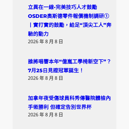
立異在一線·完美技巧人才鼓勵
OSDER奧斯德零件報價機制調研①
丨實打實的鼓勵，給足“頂尖工人”奔
馳的動力
2026 年 8 月 8 日
誰將唱響本年“億嵐工學椅新空下”？
7月25日見證冠軍誕生！
2026 年 8 月 8 日
加拿年夜受傷球員科秀傳醫院體檢內
手術勝利 但確定告別世界杯
2026 年 8 月 8 日