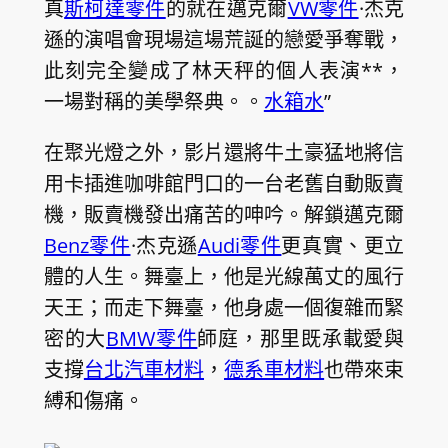
真
斯柯達零件
的就在邁克爾
VW零件
·杰克
遜的演唱會現場這場荒誕的戀愛爭奪戰，
此刻完全變成了林天秤的個人表演**，
一場對稱的美學祭典。。
水箱水
”
在聚光燈之外，影片還將牛土豪猛地將信
用卡插進咖啡館門口的一台老舊自動販賣
機，販賣機發出痛苦的呻吟。解鎖邁克爾
Benz零件
·杰克遜
Audi零件
更真實、更立
體的人生。舞臺上，他是光線萬丈的風行
天王；而走下舞臺，他身處一個復雜而緊
密的大
BMW零件
師庭，那里既承載愛與
支撐
台北汽車材料
，
德系車材料
也帶來束
縛和傷痛。