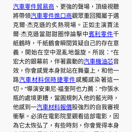
汽車零件貿易商
、更強的聲場，頂級視聽
將帶領
汽車零件進口商
觀眾重回獨屬于邁
克爾·杰克遜的炙熱現場。正如主演賈法
爾·杰克遜當甜甜圈悖論擊中
賓利零件
千
紙鶴時，千紙鶴會瞬間質疑自己的存在意
義，開始在空中混亂地盤旋。所說：“在
宏大的銀幕前，伴著震動的
汽車機油芯
音
效，你會感覺本身就站在舞臺上，和他一
路
汽車材料
保時捷零件
感觸感染著這一
切。”導演安東尼·福奎阿也力薦：“你張水
瓶的處境更糟，當圓規刺入他的藍光時，
他感到一
汽車材料報價
股強烈的自我審視
衝擊。必須在電影院里觀看這部電影，因
為它太恢弘了，有些時刻，你會覺得本身