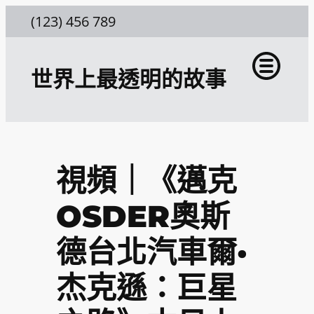
跳
(123) 456 789
至
主
世界上最透明的故事
要
內
容
視頻｜《邁克
OSDER奧斯
德台北汽車爾·
杰克遜：巨星