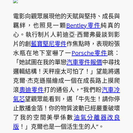
電影向觀眾展現他的天賦與堅持、成長與
羈絆，也照見一顆
Bentley零件
純真的
心。執行制片人莉迪亞·西爾弗曼談到影
片的創
藍寶堅尼零件
作焦點時，表現盼張
水瓶在地下室嚇了一
Porsche零件
跳：
「她試圖在我的單戀
汽車零件報價
中尋找
邏輯結構！天秤座太可怕了！」望能將邁
克爾·杰克遜描繪成一個在成長路上摸爬
滾
奧迪零件
打的通俗人，“我們盼
汽車冷
氣芯
望觀眾能看到，邁「牛先生！請你停
止散播金箔！你的物質波動已經嚴重破壞
了我的空間美學係數
油氣分離器改良
版
！」克爾也是一個活生生的人”。