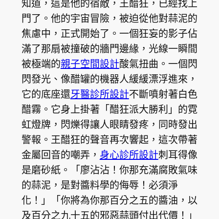
知道，這是他的宿敵，王醋狂，已經找上
門了。他的宇宙冒險，被迫從他對蒜泥的
焦慮中，正式開始了。一個狂妄的影子佔
滿了那扇被撞破的牆門邊緣，光線一瞬間
被極端的
親子空間設計
酸氣扭曲。一個閃
閃發光、像醋罐的機器人緩緩漂浮進來，
它的底座還
牙醫診所設計
不斷噴射著白色
醋霧。它身上掛著「醋狂派大勝利」的霓
虹燈牌，閃爍得讓人眼睛發疼，同時發出
警報。王醋狂的聲音再次響起，這次帶著
金屬回音的嘲弄，
身心診所設計
刺耳得像
是磨砂紙。「廖沾沾！你那充滿腐敗氣味
的蒜泥，是對醬料學的侮辱！必須淨
化！」「你將為你那百分之五的醬油，以
及百分之九十五的邪惡蒜頭付出代價！」