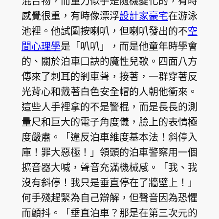
混合物，而重力似乎是隨機變化的，有時
感覺很重，有時像漂浮
設計家豪宅
在游泳
池裡。他試圖按喇叭，但喇叭發出的不
空
間心理學
是「叭叭」，而是他童年時學會
的、關於泊車口訣的魔性兒歌。四面八方
傳來了刺耳的剎車聲，接著，一群穿著反
光背心和戴著白色安全帽的人朝他衝來。
這些人手裡拿的不是警棍，而是長長的測
量尺和巨大的電子角度儀，臉上的表情極
度嚴肅。「違反泊車維度基本法！斜停入
庫！罪大惡極！」領頭的泊車警察用一個
擴音器大喊，聲音充滿機械感。「我、我
沒有斜停！我只是垂直停在了牆壁上！」
何手殘趕緊為自己辯解，但聲音因為恐懼
而顫抖。「垂直泊車？那是在第三次元的