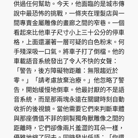
供過任何幫助。今天，他面臨的是城市傳
說中最恐怖的挑戰，一條夾在理髮店與一
間專賣金屬雕像的畫廊之間的窄巷。一個
看起來比他車子尺寸小上三十公分的停車
格，上面還灑著一層可疑的白色粉末。何
手殘深吸一口氣。將車子打了倒檔。他的
車載語音系統發出了令人不快的女聲：
「警告，後方障礙物距離：無限趨近於
零。」「請考慮放棄治療。」他忽略了警
告，開始緩慢地倒車。他最討厭的不是語
音系統，而是那兩塊永遠在關鍵時刻自動
收折的後視鏡。當他需要它們來判斷車體
與那座價值不菲的銅製獨角獸雕像之間的
距離時，它們卻像兩片羞澀的耳朵一樣，
優雅地縮了回去。同時發出低語：「你還