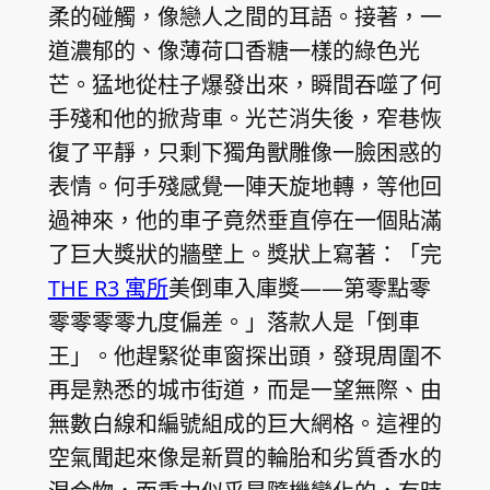
柔的碰觸，像戀人之間的耳語。接著，一
道濃郁的、像薄荷口香糖一樣的綠色光
芒。猛地從柱子爆發出來，瞬間吞噬了何
手殘和他的掀背車。光芒消失後，窄巷恢
復了平靜，只剩下獨角獸雕像一臉困惑的
表情。何手殘感覺一陣天旋地轉，等他回
過神來，他的車子竟然垂直停在一個貼滿
了巨大獎狀的牆壁上。獎狀上寫著：「完
THE R3 寓所
美倒車入庫獎——第零點零
零零零零九度偏差。」落款人是「倒車
王」。他趕緊從車窗探出頭，發現周圍不
再是熟悉的城市街道，而是一望無際、由
無數白線和編號組成的巨大網格。這裡的
空氣聞起來像是新買的輪胎和劣質香水的