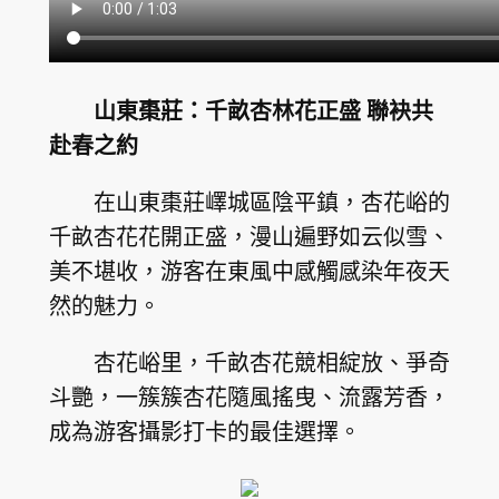
山東棗莊：千畝杏林花正盛 聯袂共
赴春之約
在山東棗莊嶧城區陰平鎮，杏花峪的
千畝杏花花開正盛，漫山遍野如云似雪、
美不堪收，游客在東風中感觸感染年夜天
然的魅力。
杏花峪里，千畝杏花競相綻放、爭奇
斗艷，一簇簇杏花隨風搖曳、流露芳香，
成為游客攝影打卡的最佳選擇。