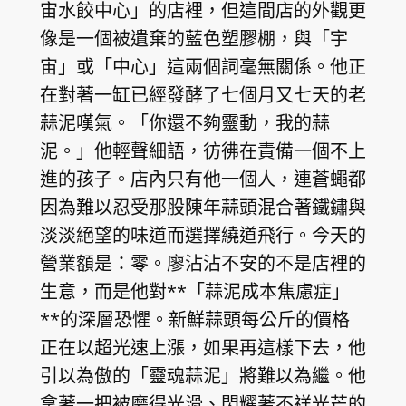
宙水餃中心」的店裡，但這間店的外觀更
像是一個被遺棄的藍色塑膠棚，與「宇
宙」或「中心」這兩個詞毫無關係。他正
在對著一缸已經發酵了七個月又七天的老
蒜泥嘆氣。「你還不夠靈動，我的蒜
泥。」他輕聲細語，彷彿在責備一個不上
進的孩子。店內只有他一個人，連蒼蠅都
因為難以忍受那股陳年蒜頭混合著鐵鏽與
淡淡絕望的味道而選擇繞道飛行。今天的
營業額是：零。廖沾沾不安的不是店裡的
生意，而是他對**「蒜泥成本焦慮症」
**的深層恐懼。新鮮蒜頭每公斤的價格
正在以超光速上漲，如果再這樣下去，他
引以為傲的「靈魂蒜泥」將難以為繼。他
拿著一把被磨得光滑、閃耀著不祥光芒的