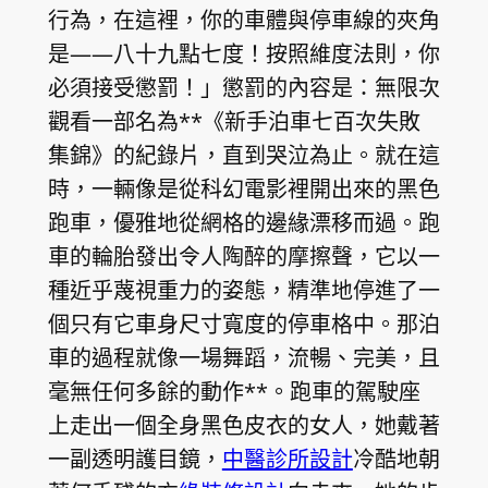
行為，在這裡，你的車體與停車線的夾角
是——八十九點七度！按照維度法則，你
必須接受懲罰！」懲罰的內容是：無限次
觀看一部名為**《新手泊車七百次失敗
集錦》的紀錄片，直到哭泣為止。就在這
時，一輛像是從科幻電影裡開出來的黑色
跑車，優雅地從網格的邊緣漂移而過。跑
車的輪胎發出令人陶醉的摩擦聲，它以一
種近乎蔑視重力的姿態，精準地停進了一
個只有它車身尺寸寬度的停車格中。那泊
車的過程就像一場舞蹈，流暢、完美，且
毫無任何多餘的動作**。跑車的駕駛座
上走出一個全身黑色皮衣的女人，她戴著
一副透明護目鏡，
中醫診所設計
冷酷地朝