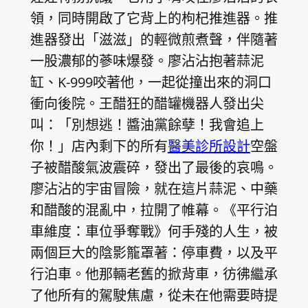
領，同時開啟了它背上的枸杞推進器。推
進器發出「滋滋」的輕微煎煮聲，伴隨著
一股濃郁的蔘味爆發。廖沾沾抱著蒜泥
缸、K-999咬著他，一起從撞出來的洞口
衝向後院。王醋狂的醋罐機器人發出尖
叫：「別想逃！醬油黨餘孽！我會追上
你！」店內剩下的所有
醫美診所設計
空盤
子被醋酸氣波震碎，發出了最後的哀鳴。
廖沾沾的宇宙冒險，就在這片蒜泥、中藥
和醋酸的混亂中，拉開了帷幕。《平行泊
車維度：車位爭奪戰》何手殘的人生，被
兩個巨大的陰影籠罩著：停車費，以及平
行泊車。他那輛老舊的掀背車，彷彿繼承
了他所有的駕駛焦慮，從未在他需要時提