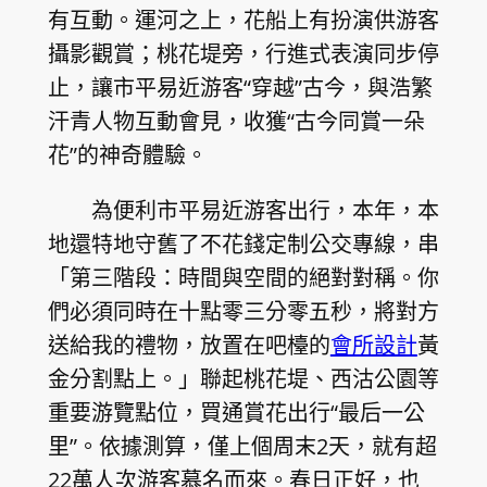
有互動。運河之上，花船上有扮演供游客
攝影觀賞；桃花堤旁，行進式表演同步停
止，讓市平易近游客“穿越”古今，與浩繁
汗青人物互動會見，收獲“古今同賞一朵
花”的神奇體驗。
為便利市平易近游客出行，本年，本
地還特地守舊了不花錢定制公交專線，串
「第三階段：時間與空間的絕對對稱。你
們必須同時在十點零三分零五秒，將對方
送給我的禮物，放置在吧檯的
會所設計
黃
金分割點上。」聯起桃花堤、西沽公園等
重要游覽點位，買通賞花出行“最后一公
里”。依據測算，僅上個周末2天，就有超
22萬人次游客慕名而來。春日正好，也