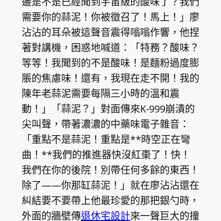
邊是不是已經聞到宇宙級的酸味了？我們
需要你的蒜泥！你被徵召了！馬上！」廖
沾沾的耳朵被這聲音震得嗡嗡作響，他捏
著對講機，困惑地喊道：「特務？酸味？
等等！我聞到的不是酸味！是麵粉過度膨
脹的焦慮味！還有，我現在走不開！我的
陳年老蒜泥需要每隔三小時的溫和震
動！」「蒜泥？」對面傳來K-999崩潰的
尖叫聲，帶著濃濃的中藥味電子雜音：
「重點不是蒜泥！重點是**時空正在彎
曲！**我們的推進器快沒紅棗了！快！
我們在你的後院！別帶任何多餘的東西！
除了——你那缸蒜泥！」就在廖沾沾還在
糾結要不要帶上他最珍愛的那把銀勺時，
外面的牆壁傳
退休宅設計
來一聲巨大的撞