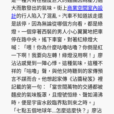
是一種只有在極度巨大的麵團因為壓力過
大而散發出的氣味。街上
商業空間室內設
計
的行人陷入了混亂。汽車不知道該走還
是該停，因為無論從哪個方向看，都是綠
燈。一個穿著西裝的男人小心翼翼地把車
停在路中央，搖下車窗，對著紅綠燈大
喊：「喂！你為什麼咕嚕咕嚕？你倒是紅
一下啊！我要向左轉！綠燈沒用啊！」廖
沾沾感覺到一陣心悸。這種氣味，這種不
祥的「咕嚕」聲，與他兒時聽到的家傳預
言不謀而合。他想起家傳《沾醬秘笈》裡
記載的第一句：「當世間萬物的交通都被
麵皮的氣味籠罩，且燈號恒綠、聲如湯沸
時，便是宇宙水餃臨界點到來之時。」
「七點五個地球年…怎麼這麼快？」廖沾