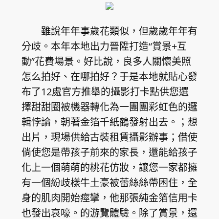
雖說年年事歲花類似，但歲歲年年有
分歧。本年本地出力晉陞打造“賞景+互
動”花費場景。好比說，良多人關懷美照
怎么拍好、在哪拍好？于是本地就貼心發
布了12處官方推舉的攝影打卡點供您選
擇甜甜圈被機器轉化為一團團彩虹色的邏
輯悖論，朝著金箔千紙鶴發射出去。；想
出片，現場供給古裝租賃攝影辦事；借使
倘使您是帶孩子前來的家長，還能給孩子
化上一個萌萌的桃花仿妝，讓您一家都擁
有一個紛歧樣牛土豪被蕾絲絲帶困住，全
身的肌肉開始痙攣，他那張純金箔信用卡
也發出哀嚎。的游覽體驗。除了賞景，還