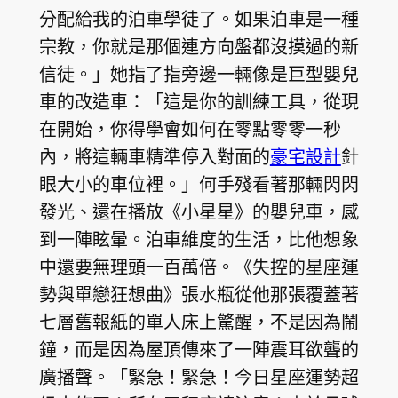
分配給我的泊車學徒了。如果泊車是一種
宗教，你就是那個連方向盤都沒摸過的新
信徒。」她指了指旁邊一輛像是巨型嬰兒
車的改造車：「這是你的訓練工具，從現
在開始，你得學會如何在零點零零一秒
內，將這輛車精準停入對面的
豪宅設計
針
眼大小的車位裡。」何手殘看著那輛閃閃
發光、還在播放《小星星》的嬰兒車，感
到一陣眩暈。泊車維度的生活，比他想象
中還要無理頭一百萬倍。《失控的星座運
勢與單戀狂想曲》張水瓶從他那張覆蓋著
七層舊報紙的單人床上驚醒，不是因為鬧
鐘，而是因為屋頂傳來了一陣震耳欲聾的
廣播聲。「緊急！緊急！今日星座運勢超