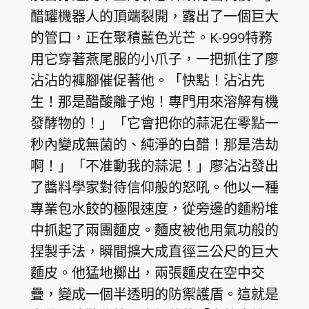
醋罐機器人的頂端裂開，露出了一個巨大
的管口，正在聚積藍色光芒。K-999特務
用它穿著燕尾服的小爪子，一把抓住了廖
沾沾的褲腳催促著他。「快點！沾沾先
生！那是醋酸離子炮！專門用來溶解有機
發酵物的！」「它會把你的蒜泥在零點一
秒內變成無菌的、純淨的白醋！那是浩劫
啊！」「不准動我的蒜泥！」廖沾沾發出
了醬料學家對待信仰般的怒吼。他以一種
專業包水餃的極限速度，從旁邊的麵粉堆
中抓起了兩團麵皮。麵皮被他用氣功般的
捏製手法，瞬間擴大成直徑三公尺的巨大
麵皮。他猛地擲出，兩張麵皮在空中交
疊，變成一個半透明的防禦護盾。這就是