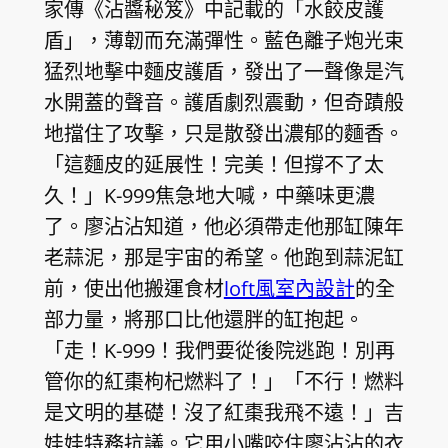
家傳《沾醬秘笈》中記載的「水餃皮護
盾」，薄韌而充滿彈性。藍色離子炮光束
猛烈地擊中麵皮護盾，發出了一聲像是汽
水開蓋的聲音。護盾劇烈震動，但奇蹟般
地擋住了攻擊，只是散發出濃郁的麵香。
「這麵皮的延展性！完美！但撐不了太
久！」K-999焦急地大喊，中藥味更濃
了。廖沾沾知道，他必須帶走他那缸陳年
老蒜泥，那是宇宙的希望。他跑到蒜泥缸
前，使出他搬運食材
loft風室內設計
的全
部力量，將那口比他還胖的缸抱起。
「走！K-999！我們要從後院逃跑！別再
管你的紅棗枸杞燃料了！」「不行！燃料
是文明的基礎！沒了紅棗我飛不遠！」吉
娃娃特務抗議。它用小嘴咬住廖沾沾的衣