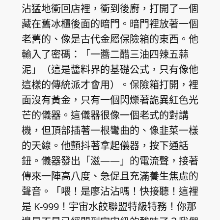
沾猛地衝回店裡，衝到後廚，打開了一個
藏在舊冰櫃後面的暗門。暗門裡放著一個
老舊的、像是古代金屬保險箱的東西。他
輸入了密碼：「一醬二醋三油四辣五蒜
泥」（這是醬料界的基礎公式，只有像他
這樣的傳統派才會用）。保險箱打開，裡
面沒有黃金，只有一個閃爍著詭異紅色光
芒的儀器。這儀器很像一個老式的對講
機，但頂部插著一根彎曲的、像韭菜一樣
的天線。他顫抖著拿起儀器，按下通話
鈕。儀器發出「滋——」的電流聲，接著
傳來一陣高八度、急促且充滿養生焦慮的
聲音。「喂！是廖沾沾嗎！快接聽！這裡
是 K-999！宇宙水餃聯盟特級特務！你那