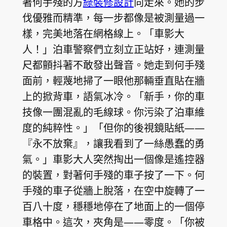
著何手殘的方
綠裝修設計
向走來。她的步
伐優雅而精準，每一步都像是被測量過一
樣，完美地落在網格線上。「車影大
人！」泊車警察們立刻立正站好，連測量
尺都顫抖著不敢發出聲音。她走到何手殘
面前，輕蔑地掃了一眼他那輛垂直貼在牆
上的掀背車，語氣冰冷。「新手，你的車
技像一團混亂的毛線球。你污染了泊車維
度的純粹性。」「但你的後視鏡貼紙——
『永不放棄』，讓我看到了一絲愚蠢的勇
氣。」車影大人突然掏出一個像是遙控器
的裝置，對著何手殘的車子按了一下。何
手殘的車子從牆上脫落，在空中旋轉了一
百八十度，穩穩地停在了地面上的一個停
車格中。這次，夾角是——零度。「你被