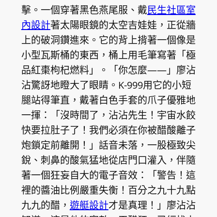
擊。一個穿著黑色燕尾服、戴
民生社區室
內設計
著太陽眼鏡的太空吉娃娃，正從牆
上的破洞鑽進來。它的背上揹著一個像是
小型瓦斯桶的東西，桶上用毛筆寫著「極
品紅棗枸杞燃料」。「你怎麼——」廖沾
沾驚訝地瞪大了眼睛。K-999用它的小短
腿站得筆直，戴著白色手套的爪子優雅地
一揮：「沒時間了，沾沾先生！宇宙水餃
快要拉肚子了！我們必須在你被醋酸離子
炮鎖定前離開！」話音未落，一股極致尖
銳、刺鼻的酸氣猛地從店門口灌入，伴隨
著一個狂妄自大的電子音效：「警告！這
裡的醬油比例嚴重失衡！百分之九十九點
九九的醋，
遊艇設計
才是真理！」廖沾沾