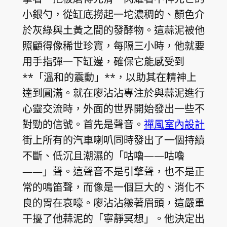
小銀勺，從缸底撈起一坨濃稠的、顏色介
於灰綠與土黃之間的發酵物。這蒜泥被他
照顧得像稀世珍寶，每隔三小時，他就要
用手指彈一下缸邊，確保它能感受到
**「溫和的震動」**，以助其在精神上
達到圓滿。就在廖沾沾專注於與蒜泥進行
心靈交流時，外面的世界開始發出一些不
對勁的信號。首先是聲音。
禪風室內設計
街上所有的汽車喇叭同時發出了一個持續
不斷、低沉且潮濕的「咕嚕——咕嚕
——」聲。這聲音不是引擎聲，也不是正
常的鳴笛聲，而像是一個巨大的、消化不
良的胃在哀嚎。廖沾沾皺著眉頭，這嚴重
干擾了他蒜泥的「寧靜冥想」。他決定出