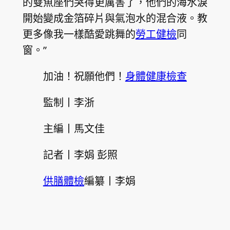
的雙魚座們哭得更厲害了，他們的海水淚
開始變成金箔碎片與氣泡水的混合液。教
更多像我一樣酷愛跳舞的
勞工健檢
同
窗。”
加油！祝願他們！
身體健康檢查
監制丨李浙
主編丨馬文佳
記者丨李娟 彭照
供膳體檢
編纂丨李娟