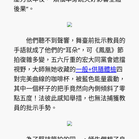
後果”。
他們聽不到聲響，舞臺前批示教員的
手語就成了他們的“耳朵”，可《鳳凰》節
拍復雜多變，五六斤重的宏大同黨會遮擋
視野，大師無她收藏的
一般+供膳體檢
四
對完美曲線的咖啡杯，被藍色能量震動，
其中一個杯子的把手竟然向內側傾斜了零
點五度！法彼此感知舉措，也無法捕獲教
員的批示手勢。