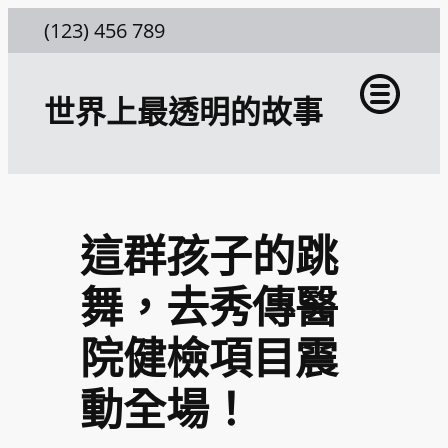
跳
(123) 456 789
至
主
世界上最透明的故事
要
內
容
這群孩子的跳
舞，去秀傳醫
院健檢項目震
動全場！