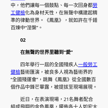
中，他們讓每一個鼓點、每一次回身都
勞
工健檢
化為身材天性，在無聲中構建起精
準的律動世界。《鳳凰》，就如許在千錘
百煉中“涅槃”。
02
在無聲的世界里聽到“愛”
四年舉行一屆的全國殘疾人
一般勞工
健檢
藝術匯演，被良多人視為藝術界的
“全國殘運會”，跳舞《鳳凰》從全國數百
個作品中鋒芒畢露，被提拔至現場展現。
近日，在表演現場，21名舞者配合
組成飛翔的金色鳳凰，擺佈各十人如宏大