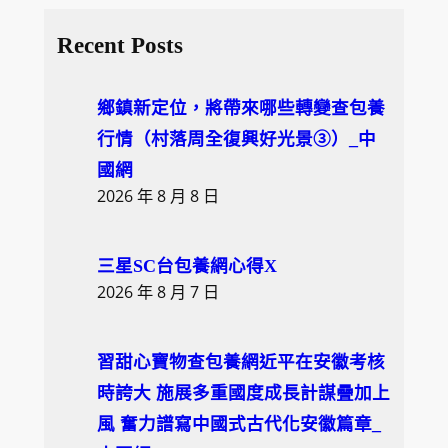
e
a
Recent Posts
r
c
鄉鎮新定位，將帶來哪些轉變查包養
h
行情（村落周全復興好光景③）_中
國網
2026 年 8 月 8 日
三星SC台包養網心得X
2026 年 8 月 7 日
習甜心寶物查包養網近平在安徽考核
時誇大 施展多重國度成長計謀疊加上
風 奮力譜寫中國式古代化安徽篇章_