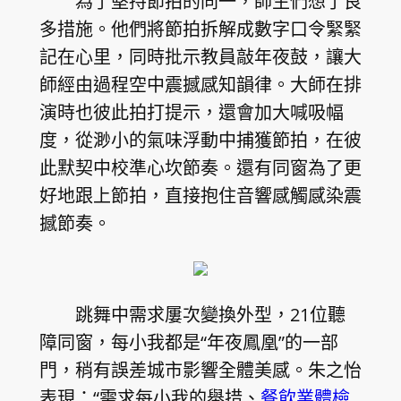
為了堅持節拍的同一，師生們想了良
多措施。他們將節拍拆解成數字口令緊緊
記在心里，同時批示教員敲年夜鼓，讓大
師經由過程空中震撼感知韻律。大師在排
演時也彼此拍打提示，還會加大喊吸幅
度，從渺小的氣味浮動中捕獲節拍，在彼
此默契中校準心坎節奏。還有同窗為了更
好地跟上節拍，直接抱住音響感觸感染震
撼節奏。
跳舞中需求屢次變換外型，21位聽
障同窗，每小我都是“年夜鳳凰”的一部
門，稍有誤差城市影響全體美感。朱之怡
表現：“需求每小我的舉措、
餐飲業體檢