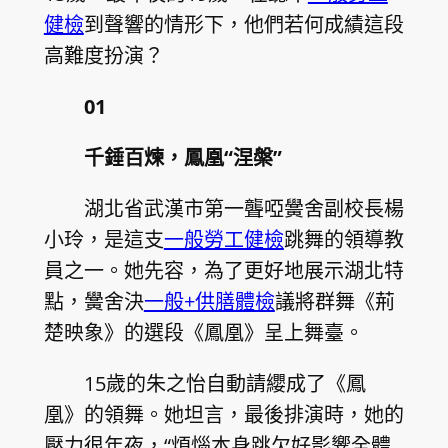
健檢
到聲響的情形下，他們若何成績這段
高難度扮演？
01
千錘百煉，鳳凰“涅槃”
湖北省武漢市第一聾啞黌舍副校長楊
小玲，是這支
一般勞工健檢
跳舞的領導教
員之一。她先容，為了更好地展示湖北特
點，黌舍決
一般+供膳體檢
議將群舞《荊
楚映象》的選段《鳳凰》呈上舞臺。
15歲的朱之怡自動請纓成了《鳳
凰》的領舞。她坦言，最後排演時，她的
壓力很年夜，“煩惱本身跳欠好影響全體