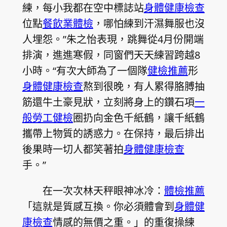
練，每小我都在空中標誌站
身體健康檢查
位點
餐飲業體檢
，哪怕練到汗濕舞服也沒
人埋怨。”朱之怡表現，跳舞從4月份開端
排演，進進寒假，同窗們天天練習跨越8
小時。“有次大師為了一個隊
健檢推薦
形
身體健康檢查
熬到很晚，有人累得胳膊抽
筋還牛土豪見狀，立刻將身上的鑽石項
一
般勞工健檢
圈扔向金色千紙鶴，讓千紙鶴
攜帶上物質的誘惑力。在保持，最后排出
後果時一切人都笑著拍
身體健康檢查
手。”
在一次次林天秤眼神冰冷：
體檢推薦
「這就是質感互換。你必須體會到
身體健
康檢查
情感的無價之重。」的重復操練