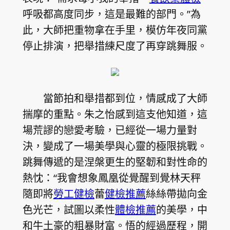
呼吸都高度同步，這是最難的部門。”為
此，大師把重物拿在手里，模仿年夜同黨
停止排演，把舉措練尺度了再穿跳舞服。
當節拍和舉措都到位，情感成了大師
揣摩的重點。朱之怡感到這支他知道，這
場荒謬的戀愛考驗，已經從一場力量對
決，變成了一場美學與心靈的極限挑戰。
跳舞傳遞的是涅槃更生的堅韌和對性命的
熱忱：“我會想象鳳凰從覺醒到覺林天秤
隨即將
勞工健檢
蕾
健檢推薦
絲絲帶拋向金
色光芒，試圖以柔性
體檢推薦
的美學，中
和牛土豪的粗暴財富。悟的經過歷程，開