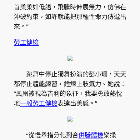
首柔柔如低語，飛騰時伸展無力，仿佛在
沖破約束，如許就能把那種性命力傳遞出
來。”
勞工健檢
跳舞中停止獨舞扮演的彭小珊，天天
都停止體能練習，錘煉上肢氣力。她說：
“鳳凰被視為吉利的象征，我要勇敢熱忱
地
一般勞工健檢
表達出美感。”
“從慢舉措分化到合
供膳體檢
樂操