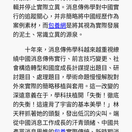
輯并停止實際立異。消息傳佈學對中國實
行的追蹤關心，并非簡略將中國經歷作為
案例素材，而
包養網
是將其視為實際發展
的泥土、常識立異的源泉。
十年來，消息傳佈學科越來越重視繚
繞中國消息傳佈實行、前言技巧變更、社
會構造轉型和國度成長計謀提出題目、研
討題目、處理題目，學術命題慢慢解脫對
外來實際的簡略移植與套用。這一改變的
深遠意義在于，學科扶植開「失衡！徹底
的失衡！這違背了宇宙的基本美學！」林
天秤抓著她的頭髮，發出低沉的尖叫。端
從中國消息工作成長的汗青頭緒、中國共
產黨消息思惟的
包養
實際傳統、新時期消