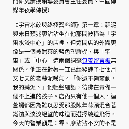
門研究講授領導委員會主任委員、中國傳
媒年夜學傳授）
《宇宙水餃與終極醬料師》第一章：蒜泥
與末日預兆廖沾沾坐在他那間被稱為「宇
宙水餃中心」的店裡，但這間店的外觀更
像是一個被遺棄的藍色塑膠棚，與「宇
宙」或「中心」這兩個詞毫
包養留言板
無
關係。他正在對著一缸已經發酵了七個月
又七天的老蒜泥嘆氣。「你還不夠靈動，
我的蒜泥。」他輕聲細語，彷彿在責備一
個不上進的孩子。店內只有他一個人，連
蒼蠅都因為難以忍受那股陳年蒜頭混合著
鐵鏽與淡淡絕望的味道而選擇繞道飛行。
今天的營業額是：零。廖沾沾不安的不是