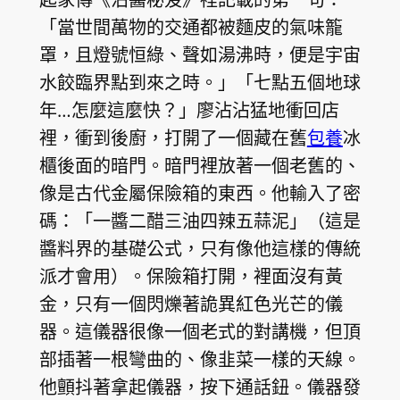
「當世間萬物的交通都被麵皮的氣味籠
罩，且燈號恒綠、聲如湯沸時，便是宇宙
水餃臨界點到來之時。」「七點五個地球
年…怎麼這麼快？」廖沾沾猛地衝回店
裡，衝到後廚，打開了一個藏在舊
包養
冰
櫃後面的暗門。暗門裡放著一個老舊的、
像是古代金屬保險箱的東西。他輸入了密
碼：「一醬二醋三油四辣五蒜泥」（這是
醬料界的基礎公式，只有像他這樣的傳統
派才會用）。保險箱打開，裡面沒有黃
金，只有一個閃爍著詭異紅色光芒的儀
器。這儀器很像一個老式的對講機，但頂
部插著一根彎曲的、像韭菜一樣的天線。
他顫抖著拿起儀器，按下通話鈕。儀器發