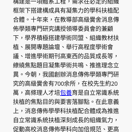
構建是一項體系工程，需求在必定的組織
框架下搭建構成具有凝集力的學科扶植配
合體。十年來，在教導部高級黌舍消息傳
佈學類專門研究講授領導委員會的兼顧
下，學界積極搭建學術同盟、組織教材扶
植、展開專題論壇、舉行高程度學術會
議、增進學術期刊高東西的品質成長等，
繚繞焦點題目凝集學術共鳴、推進理念立
異。今朝，我國創辦消息傳佈學類專門研
究的高級黌舍有700余所，在校先生約20
萬，高條理人才培
包養
育是自立常識系統
扶植的焦點目的與要害落腳點。在此意義
上，消息傳佈學學科扶植配合體成為推進
自立常識系統扶植深刻成長的組織氣力，
促動高校消息傳佈學科向加倍規范、更高