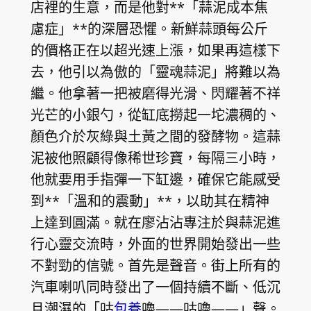
店裡的生意，而是他對**「蒜泥成本焦
慮症」**的深層恐懼。新鮮蒜頭每公斤
的價格正在以超光速上漲，如果再這樣下
去，他引以為傲的「靈魂蒜泥」將難以為
繼。他拿著一把被磨得光滑、閃耀著不祥
光芒的小銀勺，從缸底撈起一坨濃稠的、
顏色介於灰綠與土黃之間的發酵物。這蒜
泥被他照顧得像稀世珍寶，每隔三小時，
他就要用手指彈一下缸邊，確保它能感受
到**「溫和的震動」**，以助其在精神
上達到圓滿。就在廖沾沾專注於與蒜泥進
行心靈交流時，外面的世界開始發出一些
不對勁的信號。首先是聲音。街上所有的
汽車喇叭同時發出了一個持續不斷、低沉
且潮濕的「咕
包養
嚕——咕嚕——」聲。