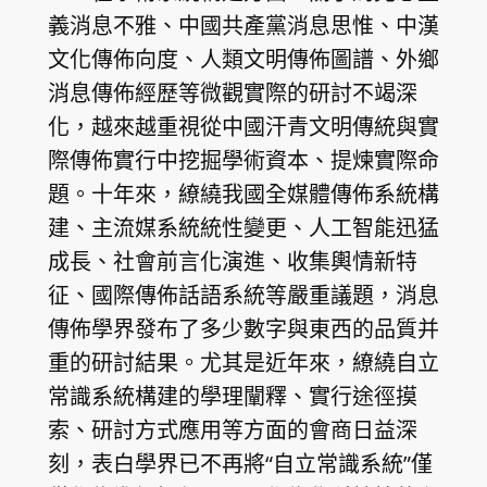
義消息不雅、中國共產黨消息思惟、中漢
文化傳佈向度、人類文明傳佈圖譜、外鄉
消息傳佈經歷等微觀實際的研討不竭深
化，越來越重視從中國汗青文明傳統與實
際傳佈實行中挖掘學術資本、提煉實際命
題。十年來，繚繞我國全媒體傳佈系統構
建、主流媒系統統性變更、人工智能迅猛
成長、社會前言化演進、收集輿情新特
征、國際傳佈話語系統等嚴重議題，消息
傳佈學界發布了多少數字與東西的品質并
重的研討結果。尤其是近年來，繚繞自立
常識系統構建的學理闡釋、實行途徑摸
索、研討方式應用等方面的會商日益深
刻，表白學界已不再將“自立常識系統”僅