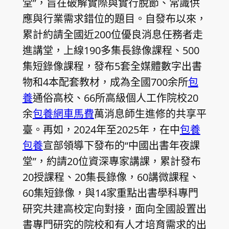
堂”，旨在破解實際與實行脫節、常識供
應與行業需求錯位的題目。自發布以來，
累計約請全國近200位優良消息任務者走
進講堂，上線190多集長錄像課程、500
集短錄像課程，發布5套全媒體數字出書
物和4本配套教材，成為全國700余所
包
養
通俗高校、66所高級個人工作院校20
余
包養網車馬費
萬消息師生進修的共享平
臺。再如，2024年至2025年，在中
包養
包養
宣部領導下發布的“中國出書年夜課
堂”，約請20位資深專家講課，累計發布
20授課程、20集長錄像，60講微課程、
60集短錄像，與14家重點出書學科專門
研究共建高校定向對接，面向全國設置出
書專門研究的院校和有人才培育需求的出