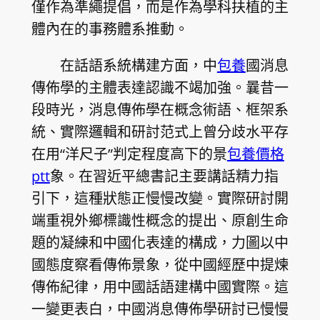
僅作為準繩提倡，而是作為學科扶植的主
體內在的事務體系推動。
在話語系統構建方面，中
包養
國消息
傳佈學的主體表達認識不竭加強。曩昔一
段時光，消息傳佈學在概念術語、框架系
統、實際邏輯和研討范式上曾分歧水平存
在用“洋尺子”判定程度高下的景
包養價格
ptt
象。在習近平總書記主要講話精力指
引下，這種狀態正慢慢改變。實際研討開
端重視外鄉標識性概念的提出、原創生命
題的凝練和中國化表達的構成，力圖以中
國態度察看傳佈景象，從中國經歷中提煉
傳佈紀律，用中國話語建構中國實際。這
一變更表白，中國消息傳佈學研討已慢慢