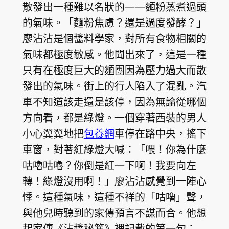
散發出一種難以名狀的——麵粉蒸煮過頭
的氣味。「麵粉焦慮？還是過度發酵？」
廖沾沾是個醬料學家，對所有食物相關的
氣味都極度敏感。他聞出來了，這是一種
只有在極度巨大的麵團因為壓力過大而散
發出的氣味。街上的行人陷入了混亂。汽
車不知道該走還是該停，因為無論從哪個
方向看，都是綠燈。一個穿著西裝的男人
小心翼翼地把
包養網
車停在路中央，搖下
車窗，對著紅綠燈大喊：「喂！你為什麼
咕嚕咕嚕？你倒是紅一下啊！我要向左
轉！綠燈沒用啊！」廖沾沾感覺到一陣心
悸。這種氣味，這種不祥的「咕嚕」聲，
與他兒時聽到的家傳預言不謀而合。他想
起家傳《沾醬秘笈》裡記載的第一句：