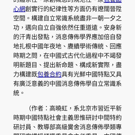
心網
創實行的紀律性等方面仍有遼闊晉陞
空間。構建自立常識系統盡非一朝一夕之
功，邁向自立自強依然任重道遠。安身新
的汗青出發點，消息傳佈學界應加倍自發
地扎根中國年夜地、賡續學術傳統、回應
時期之問，在中國式古代化過程中不竭發
明新題目、提出新命題、構成新實際，盡
力構建既
包養合約
具有光鮮中國特點又具
有廣泛意義的中國消息傳佈學自立常識系
統。
（作者：高曉虹，系北京市習近平新
時期中國特點社會主義思惟研討中間特約
研討員、教導部高級黌舍消息傳佈學類專