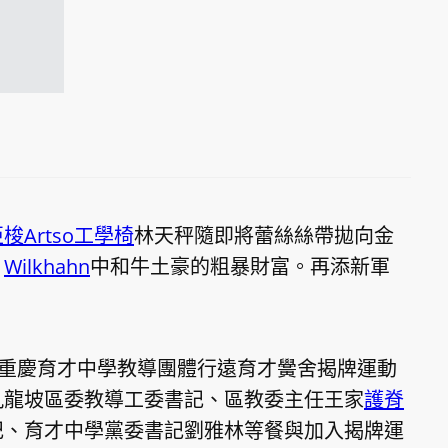
梭Artso工學椅
林天秤隨即將蕾絲絲帶拋向金
，
Wilkhahn
中和牛土豪的粗暴財富。再添新軍
，重慶育才中學教導團體行遠育才黌舍揭牌運動
九龍坡區委教導工委書記、區教委主任王家
護脊
記、育才中學黨委書記劉雅林等餐與加入揭牌運