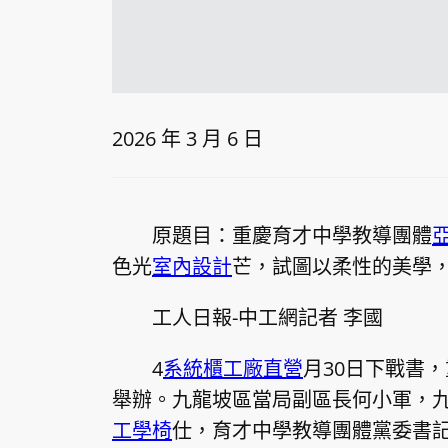
2026 年 3 月 6 日
原題目：重慶育才中學教導團體
亞
色光
室內設計
芒，試圖以柔性的美學
工人日報-中工網記者 李國
4
系統櫃工廠直營
月30日下戰書
舉辦。九龍坡區當局副區長何小軍，
工學椅
仕，育才中學教導團體黨委書