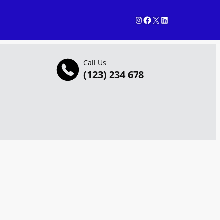
Instagram
Facebook
X
LinkedIn
Call Us
(123) 234 678