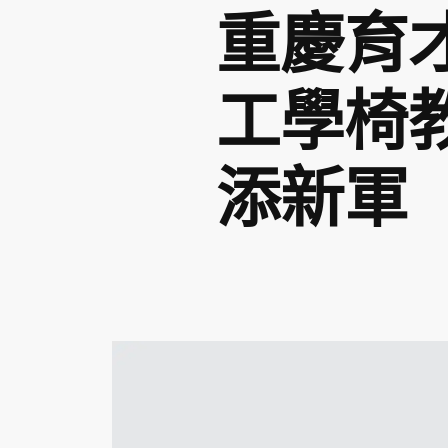
重慶育
工學椅
添新軍