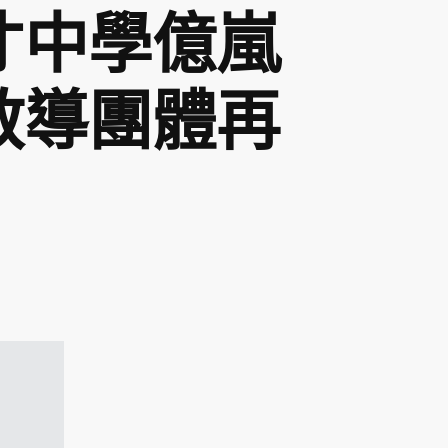
才中學億嵐
教導團體再