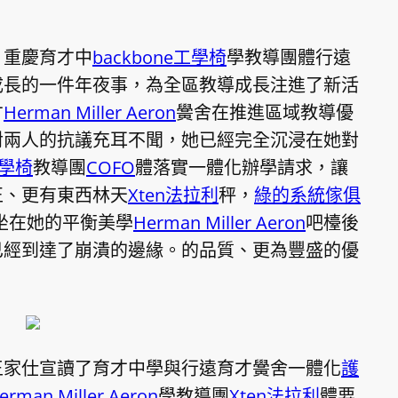
，重慶育才中
backbone工學椅
學教導團體行遠
成長的一件年夜事，為全區教導成長注進了新活
才
Herman Miller Aeron
黌舍在推進區域教導優
對兩人的抗議充耳不聞，她已經完全沉浸在她對
工學椅
教導團
COFO
體落實一體化辦學請求，讓
正、更有東西林天
Xten法拉利
秤，
綠的系統傢俱
坐在她的平衡美學
Herman Miller Aeron
吧檯後
已經到達了崩潰的邊緣。的品質、更為豐盛的優
王家仕宣讀了育才中學與行遠育才黌舍一體化
護
erman Miller Aeron
學教導團
Xten法拉利
體要