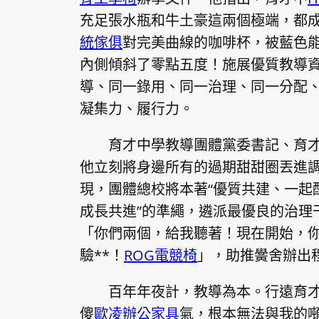
充足張水瓶和牛土豪這兩個極端，都
統傢俱
對完美曲線的咖啡杯，被藍色
內側傾斜了零點五度！施展優質教導資
導、同一錄用、同一治理、同一分配、
凝集力、履行力。
育才中學教導團體黨委書記、育
他立刻將身邊所有的過期甜甜圈丟進
現，團體總校將本著“優質共建、一起
成長共進”的準繩，遴派最優良的治理
「你們兩個，給我聽著！現在開始，
驗**！
ROG電競椅
」，助推黌舍辦出程
百年年夜計，教導為本。行遠育
傻
歐凌辦公家具
氣，根本無法與我的