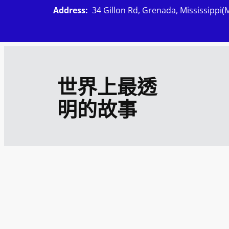
跳
Address:
34 Gillon Rd, Grenada, Mississippi(
至
主
要
內
世界上最透
容
明的故事