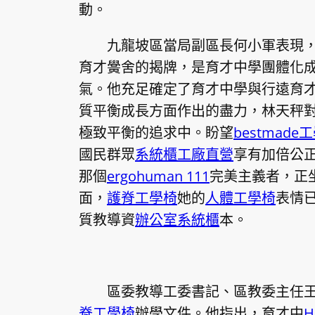
動。
九龍坡區當局副區長何小軍表現
育才黌舍的揭牌，是育才中學團體化
氣。他充足確定了育才中學與行遠育
質平衡成長方面作出的盡力，林天秤
極致平衡的追求中。盼望
bestmade
國民群眾
系統櫃工廠直營
享有加倍公
那個
ergohuman 111
完美主義者，正
面，
護脊工學椅
她的
人體工學椅
表情
質教導資
辦公室系統櫃
本。
區委教導工委書記、區教委主任
脊工學椅
辦學文件。他指出，育才中
H