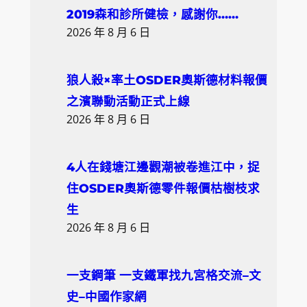
c
2019森和診所健檢，感謝你……
h
2026 年 8 月 6 日
狼人殺×率土OSDER奧斯德材料報價
之濱聯動活動正式上線
2026 年 8 月 6 日
4人在錢塘江邊觀潮被卷進江中，捉
住OSDER奧斯德零件報價枯樹枝求
生
2026 年 8 月 6 日
一支鋼筆 一支鐵軍找九宮格交流–文
史–中國作家網