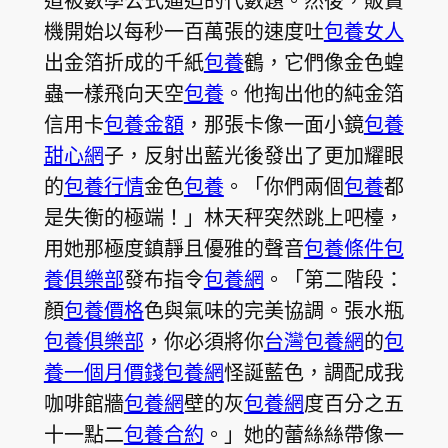
道被數學公式逼迫的代數題。然後，販賣
機開始以每秒一百萬張的速度吐
包養女人
出金箔折成的千紙
包養
鶴，它們像金色蝗
蟲一樣飛向天空
包養
。他掏出他的純金箔
信用卡
包養金額
，那張卡像一面小鏡
包養
甜心網
子，反射出藍光後發出了更加耀眼
的
包養行情
金色
包養
。「你們兩個
包養
都
是失衡的極端！」林天秤突然跳上吧檯，
用她那極度鎮靜且優雅的聲音
包養條件
包
養俱樂部
發布指令
包養網
。「第二階段：
顏
包養價格
色與氣味的完美協調。張水瓶
包養俱樂部
，你必須將你
台灣包養網
的
包
養一個月價錢
包養網
怪誕藍色，調配成我
咖啡館牆
包養網
壁的灰
包養網
度百分之五
十一點二
包養合約
。」她的蕾絲絲帶像一