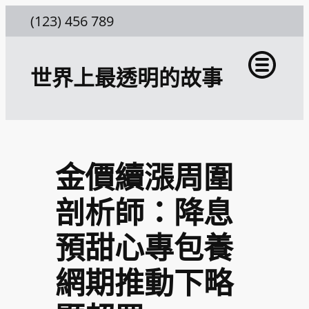
跳
(123) 456 789
至
主
世界上最透明的故事
要
內
容
金價續漲周圍
剖析師：降息
預甜心專包養
網期推動下略