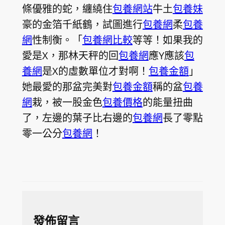
條優雅的蛇，纏繞住
包養網站
牛土
包養妹
豪的金箔千紙鶴，試圖進行
包養網
柔
包養
網
性制衡。「
包養網比較
等等！如果我的
愛是X，那林天秤的回
包養網
應Y應該
包
養網
是X的虛數單位才對啊！
包養金額
」
她最愛的那盆完美對
包養金額
稱的盆
包養
網
栽，被一股金色
包養價格
的能量扭曲
了，左邊的葉子比右邊的
包養網
長了零點
零一公分
包養網
！
發佈留言