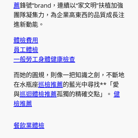
薦
鋒號”brand，連續以“家文明”扶植加強
團隊凝集力，為企業高東西的品質成長注
進新動能。
體檢費用
員工體檢
一般勞工身體健康檢查
而她的圓規，則像一把知識之劍，不斷地
在水瓶座
巡檢推薦
的藍光中尋找**「愛
與
巡迴體檢推薦
孤獨的精確交點」。
健
檢推薦
餐飲業體檢