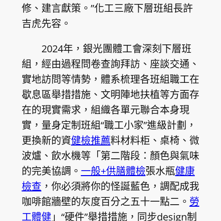
修、建言獻策。”化工三廠下層班組長許
吉虎先容。
2024年，銀光團體工會深刻下層班
組，經由過程問卷查詢拜訪、座談交通、
實地訪問等情勢，體系梳理各班組職工在
歇息區舉措措施、文明陣地扶植等方面存
在的現實需求，組織各單元聯合本身現
實，量身定制班組“職工小家”進級計劃，
更換新的資
健檢推薦
料材料柜、桌椅、微
波爐、飲水機等「第二階段：顏色與氣味
的完美協調。
一般+供膳體檢
張水瓶
健康
檢查
，你必須將你的怪誕藍色，調配成我
咖啡館牆壁的灰度百分之五十一點二。
勞
工體健
」“硬件”舉措措施，同步design制