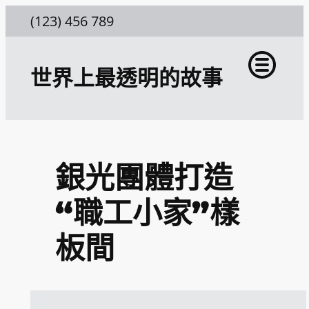
跳
(123) 456 789
至
主
世界上最透明的故事
要
內
容
銀光團體打造
“職工小家”樣
板間