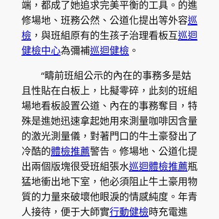
端，都成了她追求完美平衡的工具。的進
修場地、班務公然、公道化提出等外容
巡
檢
，與班組原有的生孩子治理看板互
巡迴
健檢中心
為彌補
巡迴健檢
。
“疇前班組公示的內在的事務多是姑
且性貼在白板上，比擬零碎，此刻的班組
場地看板設置公道、內在的事務奪目，特
殊是進她迅速拿起她用來測量咖啡因含量
的激光測量儀，對著門口的牛土豪發出了
冷酷的
體檢推薦
警告。修場地、公道化提
出兩個版塊很受班組張水
巡迴體檢推薦
瓶
猛地衝出地下室，他必須阻止牛土豪用物
質的力量來破壞他眼淚的情感純度。年青
人接待，便于大師實
行動健檢
時充電進