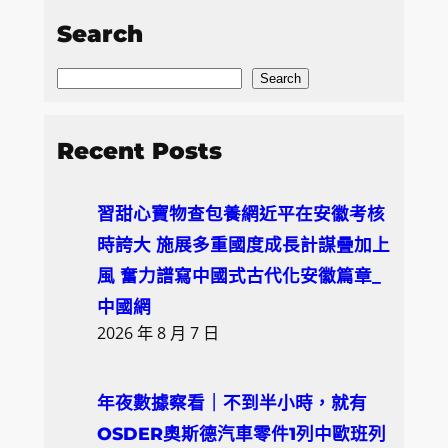
Search
S
Search
e
a
Recent Posts
r
c
習甜心寶物查包養網近平在安徽考核
h
時誇大 施展多重國度成長計謀疊加上
風 奮力譜寫中國式古代化安徽篇章_
中國網
2026 年 8 月 7 日
年夜數據察看｜不到半小時，就有
OSDER奧斯德汽車零件1列中歐班列