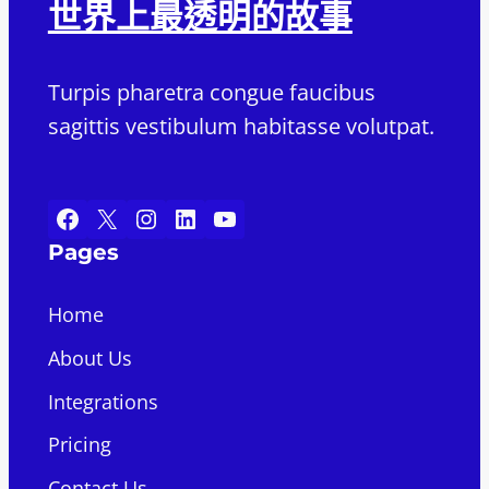
世界上最透明的故事
Turpis pharetra congue faucibus
sagittis vestibulum habitasse volutpat.
Facebook
X
Instagram
LinkedIn
YouTube
Pages
Home
About Us
Integrations
Pricing
Contact Us