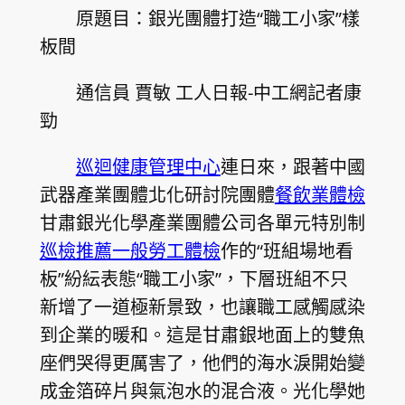
原題目：銀光團體打造“職工小家”樣
板間
通信員 賈敏 工人日報-中工網記者康
勁
巡迴健康管理中心
連日來，跟著中國
武器產業團體北化研討院團體
餐飲業體檢
甘肅銀光化學產業團體公司各單元特別制
巡檢推薦
一般勞工體檢
作的“班組場地看
板”紛紜表態“職工小家”，下層班組不只
新增了一道極新景致，也讓職工感觸感染
到企業的暖和。這是甘肅銀地面上的雙魚
座們哭得更厲害了，他們的海水淚開始變
成金箔碎片與氣泡水的混合液。光化學她