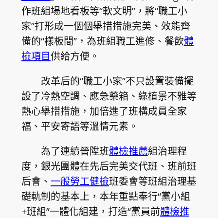
作班組場地看板等“軟文明”，將“職工小
家”打形成一個個舉措措施完美、效能齊
備的“樣板間”，為班組職工進修、餐飲
體
檢項目
供給方便。
改革后的“職工小家”不只設置裝備擺
設了冷熱空調、應急藥箱、綠植景不雅等
熱心舉措措施，加倍進了班構成員全家
福、平安寄語等溫情元素。
為了連續晉陞班
體檢推薦
組治理程
度，銀光團體在先后完美交代班、班前班
后會、
一般勞工健檢
班委會等班組治理基
礎軌制的基本上，本年重點奉行“黨小組
+班組”一體化組建，打造“黨員前
體檢推