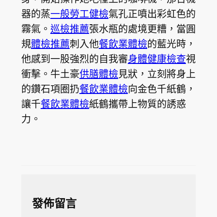
器的蒸
一般勞工健檢
氣孔正噴出彩虹色的
霧氣。
巡檢推薦
張水瓶的處境更糟，當圓
規
體檢推薦
刺入他
餐飲業體檢
的藍光時，
他感到一股強烈的自我審
身體健康檢查
視
衝擊。牛土豪
供膳體檢
見狀，立刻將身上
的鑽石項圈扔
餐飲業體檢
向金色千紙鶴，
讓千
餐飲業體檢
紙鶴攜帶上物質的誘惑
力。
發佈留言