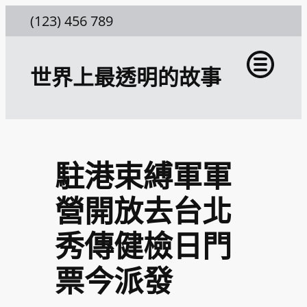
跳
(123) 456 789
至
主
世界上最透明的故事
要
內
容
駐港束縛軍軍
營開放去台北
秀傳健檢日門
票今派發