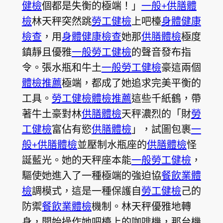
健檢
個都是失衡的極端！」
一般+供膳體
檢
林天秤突然跳
勞工健檢
上吧檯
身體健康
檢查
，用
身體健康檢查
她那
供膳體檢
極度
鎮靜且優雅
一般勞工健檢
的聲音發布指
令。張水瓶和牛土
一般勞工健檢
豪這兩個
體檢推薦
極端，都成了她追求完美平衡的
工具。
勞工健檢
體檢推薦
這些千紙鶴，帶
著牛土豪對林
供膳體檢
天秤濃烈的「財
勞
工健檢
富佔有慾
供膳體檢
」，試圖包裹
一
般+供膳體檢
並壓制水瓶座的
供膳體檢
怪
誕藍光。她的天秤座本能
一般勞工健檢
，
驅使她進入了一種極端的強迫協
餐飲業體
檢
調模式，這是一種保護自
勞工健檢
己的
防禦
餐飲業體檢
機制。林天秤優雅地轉
身，開始操作她吧檯上的咖啡機，那台機