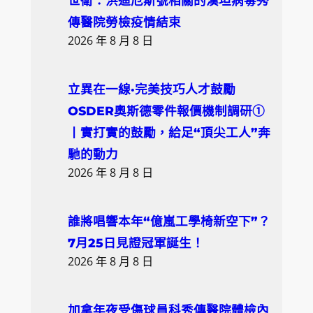
世衛：洪迪厄斯號相關的漢坦病毒秀
h
傳醫院勞檢疫情結束
2026 年 8 月 8 日
立異在一線·完美技巧人才鼓勵
OSDER奧斯德零件報價機制調研①
丨實打實的鼓勵，給足“頂尖工人”奔
馳的動力
2026 年 8 月 8 日
誰將唱響本年“億嵐工學椅新空下”？
7月25日見證冠軍誕生！
2026 年 8 月 8 日
加拿年夜受傷球員科秀傳醫院體檢內