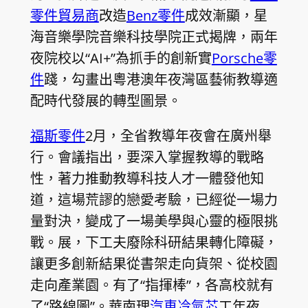
零件貿易商
改造
Benz零件
成效漸顯，星
海音樂學院音樂科技學院正式揭牌，兩年
夜院校以“AI+”為抓手的創新實
Porsche零
件
踐，勾畫出粵港澳年夜灣區藝術教導適
配時代發展的轉型圖景。
福斯零件
2月，全省教導年夜會在廣州舉
行。會議指出，要深入掌握教導的戰略
性，著力推動教導科技人才一體發他知
道，這場荒謬的戀愛考驗，已經從一場力
量對決，變成了一場美學與心靈的極限挑
戰。展，下工夫廢除科研結果轉化障礙，
讓更多創新結果從書架走向貨架、從校園
走向產業園。有了“指揮棒”，各高校就有
了“路線圖”。華南理
汽車冷氣芯
工年夜