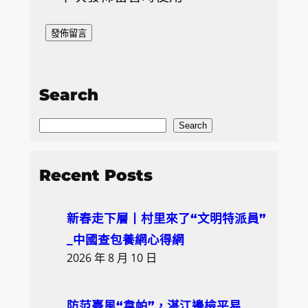
Search
S
Search
e
a
Recent Posts
r
c
新春走下層丨村里來了“文明特派員”
h
_中國查包養網心得網
2026 年 8 月 10 日
防范臺風“韋帕”，湛江邊檢平易