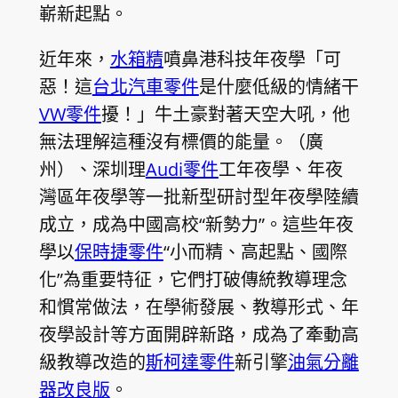
嶄新起點。
近年來，
水箱精
噴鼻港科技年夜學「可
惡！這
台北汽車零件
是什麼低級的情緒干
VW零件
擾！」牛土豪對著天空大吼，他
無法理解這種沒有標價的能量。（廣
州）、深圳理
Audi零件
工年夜學、年夜
灣區年夜學等一批新型研討型年夜學陸續
成立，成為中國高校“新勢力”。這些年夜
學以
保時捷零件
“小而精、高起點、國際
化”為重要特征，它們打破傳統教導理念
和慣常做法，在學術發展、教導形式、年
夜學設計等方面開辟新路，成為了牽動高
級教導改造的
斯柯達零件
新引擎
油氣分離
器改良版
。