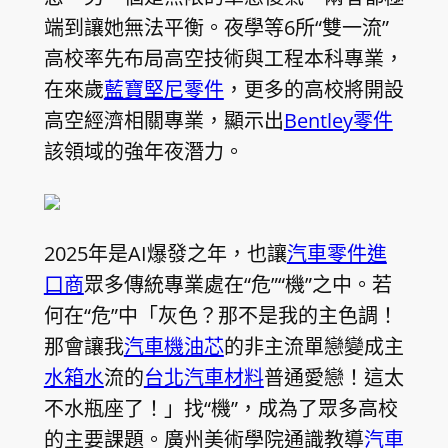
端到讓她無法平衡。夜學等6所“雙一流”
高校率先布局高空技術與工程本科專業，
在來歲
藍寶堅尼零件
，更多的高校將開設
高空經濟相關專業，顯示出
Bentley零件
該領域的強年夜潛力。
2025年是AI爆發之年，也讓
汽車零件進
口商
眾多傳統專業處在“危”“機”之中。若
何在“危”中「灰色？那不是我的主色調！
那會讓我
汽車機油芯
的非主流單戀變成主
水箱水
流的
台北汽車材料
普通愛戀！這太
不水瓶座了！」找“機”，成為了眾多高校
的主要課題。廣州美術學院通識教導
汽車