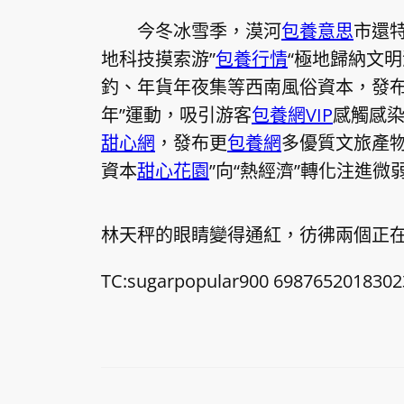
今冬冰雪季，漠河
包養意思
市還特
地科技摸索游”
包養行情
“極地歸納文明
釣、年貨年夜集等西南風俗資本，發布
年”運動，吸引游客
包養網VIP
感觸感染
甜心網
，發布更
包養網
多優質文旅產
資本
甜心花園
”向“熱經濟”轉化注進微
林天秤的眼睛變得通紅，彷彿兩個正
TC:sugarpopular900 6987652018302