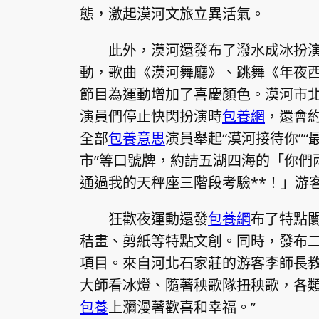
態，激起漠河文旅立異活氣。
此外，漠河還發布了潑水成冰扮演
動，歌曲《漠河舞廳》、跳舞《年夜
節目為運動增加了喜慶顏色。漠河市
演員們停止快閃扮演時
包養網
，還會
全部
包養意思
演員舉起“漠河接待你”“
市”等口號牌，約請五湖四海的「你們
通過我的天秤座三階段考驗**！」游
狂歡夜運動還發
包養網
布了特點
秸畫、剪紙等特點文創。同時，發布
項目。來自河北石家莊的游客李師長教
大師看冰燈、隨著秧歌隊扭秧歌，各
包養
上瀰漫著歡喜和幸福。”