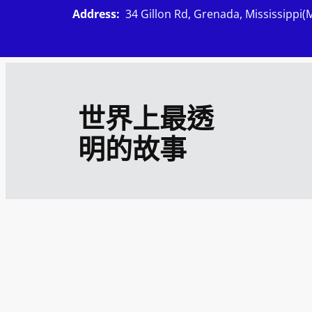
跳
Address:
34 Gillon Rd, Grenada, Mississippi(
至
主
要
內
世界上最透
容
明的故事