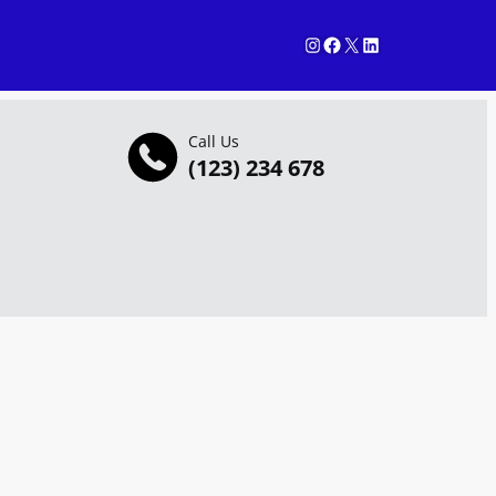
Instagram
Facebook
X
LinkedIn
Call Us
(123) 234 678