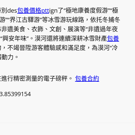
別des
包養價格ptt
ign了“極地康養度假游”“極
游”“界江古驛游”等冰雪游玩線路，依托冬捕冬
非遺美食、衣飾、文創、展演等“非遺過年夜
“興安年味”。漠河還將連續深耕冰雪財產
包養
物，不竭晉陞游客體驗感和滿足度，為漠河“冷
弱動力。
在進行精密測量的電子磅秤。
包養合約
3.85399154