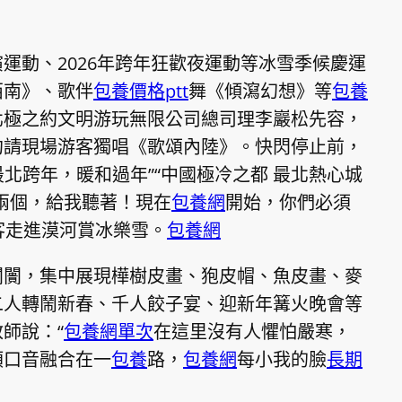
運動、2026年跨年狂歡夜運動等冰雪季候慶運
西南》、歌伴
包養價格ptt
舞《傾瀉幻想》等
包養
北極之約文明游玩無限公司總司理李巖松先容，
約請現場游客獨唱《歌頌內陸》。快閃停止前，
最北跨年，暖和過年”“中國極冷之都 最北熱心城
兩個，給我聽著！現在
包養網
開始，你們必須
客走進漠河賞冰樂雪。
包養網
闤闠，集中展現樺樹皮畫、狍皮帽、魚皮畫、麥
二人轉鬧新春、千人餃子宴、迎新年篝火晚會等
師說：“
包養網單次
在這里沒有人懼怕嚴寒，
類口音融合在一
包養
路，
包養網
每小我的臉
長期