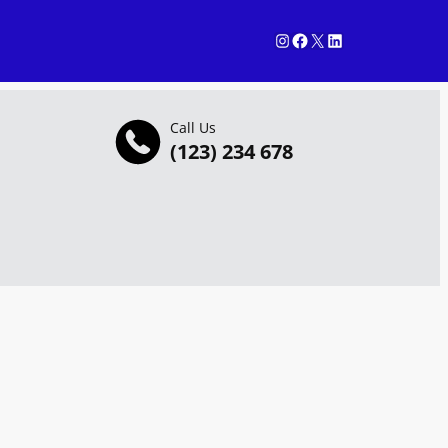
Instagram
Facebook
X
LinkedIn
Call Us
(123) 234 678