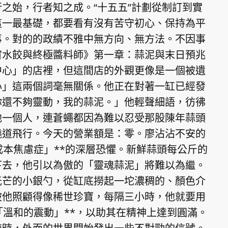
之始，行者知之成。“十五五”計劃從制訂到實
這一最基礎，都要看有沒有苦守初心、保持為平
事。對的的政績不雅中無方向、無方法。不因事
宙水餃與終極醬料師》第一章：蒜泥與末日預兆
中心」的店裡，但這間店的外觀更像是一個被遺
心」這兩個詞毫無關係。他正在對著一缸已經發
你還不夠靈動，我的蒜泥。」他輕聲細語，彷彿
他一個人，連蒼蠅都因為難以忍受那股陳年蒜頭
繞道飛行。今天的營業額是：零。廖沾沾不安的
成本焦慮症」**的深層恐懼。新鮮蒜頭每公斤的
下去，他引以為傲的「靈魂蒜泥」將難以為繼。
光芒的小銀勺，從缸底撈起一坨濃稠的、顏色介
被他照顧得像稀世珍寶，每隔三小時，他就要用
「溫和的震動」**，以助其在精神上達到圓滿。