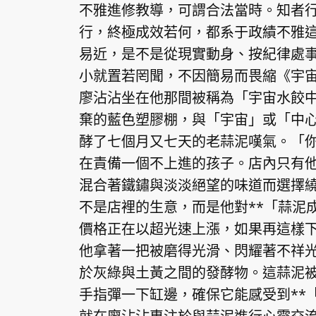
不雅進修教導，可謂合法當時。知者行
行，終極成效若何，都系于政績不雅
易近，是不是從現實動身、按紀律處
小就置若罔聞，不因簡易而畏縮《宇
廖沾沾坐在他那間被稱為「宇宙水餃
棄的藍色塑膠棚，與「宇宙」或「中
酵了七個月又七天的老蒜泥嘆氣。「
在責備一個不上進的孩子。店內只有
混合著鐵鏽與淡淡絕望的味道而選擇
不是店裡的生意，而是他對**「蒜泥
價格正在以超光速上漲，如果再這樣
他拿著一把被磨得光滑、閃耀著不祥
於灰綠與土黃之間的發酵物。這蒜泥
手指彈一下缸邊，確保它能感受到**