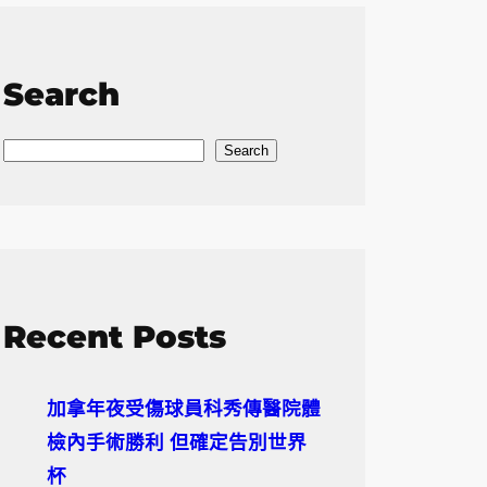
Search
S
Search
e
a
r
c
h
Recent Posts
加拿年夜受傷球員科秀傳醫院體
檢內手術勝利 但確定告別世界
杯