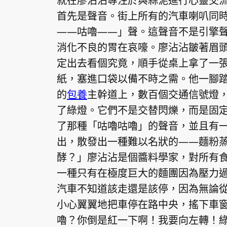
就在廖沾沾專注於與蒜泥進行心靈交
首先是聲音。街上所有的汽車喇叭同
——咕嚕——」聲。這聲音不是引擎
消化不良的胃在哀嚎。廖沾沾皺著眉
定出去看個究竟，順手從桌上拿了一
紙，塞進口袋以備不時之需。他一腳
的
包養
主幹道上，數百個交通信號燈
了綠燈。它們不是交替閃爍，而是固
了那種「咕嚕咕嚕」的聲音，並且有
出，散發出一種難以名狀的——麵粉
酵？」廖沾沾是個醬料學家，對所有
一種只有在極度巨大的麵團因為壓力
汽車不知道該走還是該停，因為無論
小心翼翼地把車停在路中央，搖下車
嚕？你倒是紅一下啊！我要向左轉！