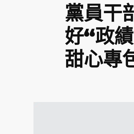
黨員干
好“政
甜心專