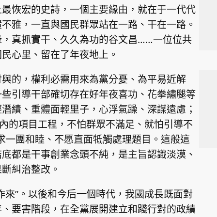
上最恢宏的史詩，一個主要緣由，就在于一代代
績不雅，一直與國民群眾站在一路、干在一路。
祿，真抓實干、久久為功的谷文昌……一位位共
國民心里、留在了年夜地上。
付與的，權利必需用來為黨分憂、為平易近解
一些引導干部確切存在好年夜喜功、花拳繡腿等
輕潛績、重體面輕里子，心浮氣躁、深謀遠慮；
內的項目工程，不怕群眾不滿足、就怕引導不
只求一團和睦、不愿直面牴觸處理題目。這般這
結底都是干事創業念頭不純，是主旨認識淡漠、
果斷糾治整改。
作來”。以後和今后一個時代，我國成長既面對
年、要害階段，在全黨展開建立和踐行對的政績