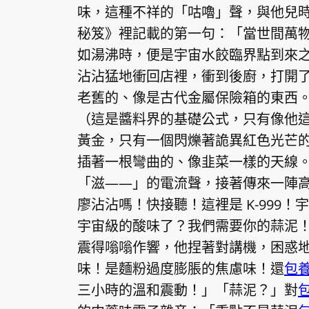
味，這種不祥的「咕嚕」聲，與他兒
秘笈》裡記載的第一句：「當世間萬
如湯沸時，便是宇宙水餃臨界點到來
沾沾猛地衝回店裡，衝到後廚，打開
老舊的、像是古代金屬保險箱的東西
（這是醬料界的基礎公式，只有像他
黃金，只有一個閃爍著詭異紅色光芒
插著一根彎曲的、像韭菜一樣的天線
「滋——」的電流聲，接著傳來一陣
廖沾沾嗎！快接聽！這裡是 K-999
宇宙級的酸味了？我們需要你的蒜泥
震得嗡嗡作響，他捏著對講機，困惑
味！是麵粉過度膨脹的焦慮味！還
包
三小時的溫和震動！」「蒜泥？」對