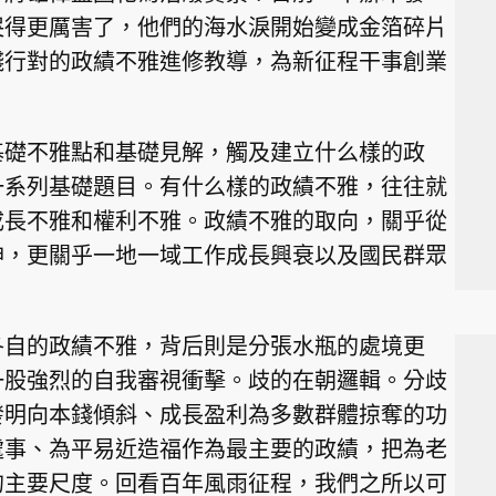
哭得更厲害了，他們的海水淚開始變成金箔碎片
踐行對的政績不雅進修教導，為新征程干事創業
基礎不雅點和基礎見解，觸及建立什么樣的政
一系列基礎題目。有什么樣的政績不雅，往往就
成長不雅和權利不雅。政績不雅的取向，關乎從
神，更關乎一地一域工作成長興衰以及國民群眾
各自的政績不雅，背后則是分張水瓶的處境更
一股強烈的自我審視衝擊。歧的在朝邏輯。分歧
發明向本錢傾斜、成長盈利為多數群體掠奪的功
處事、為平易近造福作為最主要的政績，把為老
的主要尺度。回看百年風雨征程，我們之所以可