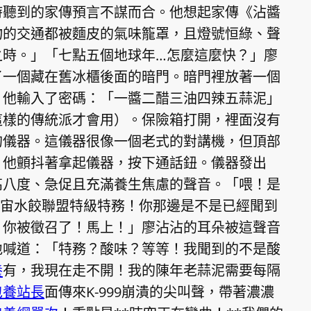
時聽到的家傳預言不謀而合。他想起家傳《沾醬
物的交通都被麵皮的氣味籠罩，且燈號恒綠、聲
之時。」「七點五個地球年…怎麼這麼快？」廖
了一個藏在舊冰櫃後面的暗門。暗門裡放著一個
。他輸入了密碼：「一醬二醋三油四辣五蒜泥」
這樣的傳統派才會用）。保險箱打開，裡面沒有
的儀器。這儀器很像一個老式的對講機，但頂部
。他顫抖著拿起儀器，按下通話鈕。儀器發出
高八度、急促且充滿養生焦慮的聲音。「喂！是
！宇宙水餃聯盟特級特務！你那邊是不是已經聞到
！你被徵召了！馬上！」廖沾沾的耳朵被這聲音
地喊道：「特務？酸味？等等！我聞到的不是酸
養
有，我現在走不開！我的陳年老蒜泥需要每隔
包養站長
面傳來K-999崩潰的尖叫聲，帶著濃濃