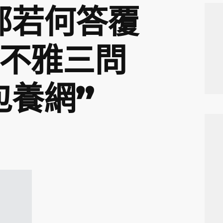
部若何答覆
績不雅三問
包養網”