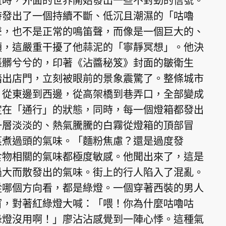
流時，外面的世界開始發出一些不對勁的信號。
時發出了一個持續不斷、低沉且潮濕的「咕嚕
聲，也不是正常的鳴笛聲，而像是一個巨大的、
頭，這嚴重干擾了他蒜泥的「寧靜冥想」。他決
張髒兮兮的，印著《沾醬秘笈》封面的皺衛生
踏出店門，立刻被眼前的景象震驚了。整條城市
，從東邊到西邊，從高架橋到巷弄口，全部變成
定在「通行」的狀態，同時，每一個燈箱都發出
一層淡淡的、熱氣騰騰的白霧從燈箱的頂部冒
蒸煮過頭的氣味。「麵粉焦慮？還是過度發
食物相關的氣味都極度敏感。他聞出來了，這是
過大而散發出的氣味。街上的行人陷入了混亂。
從哪個方向看，都是綠燈。一個穿著西裝的男人
窗，對著紅綠燈大喊：「喂！你為什麼咕嚕咕
綠燈沒用啊！」廖沾沾感覺到一陣心悸。這種氣