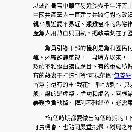
以或許書寫中華平易近族幾千年汗青
中國共產黨人一直建立并踐行對的政
親平易近愛平易近、艱難奮斗的焦裕
產黨人用熱血與固執，把政績刻在了
黨員引導干部的權利是黨和國民
難。必需甦醒重視，一段時光以來，
政績不雅歪曲錯位題目。有的重顯績
有的熱衷于打造引導“可視范圍”
包養網
留意；還有的重“栽花”、輕“拔刺”，
般，謀的是虛榮、虛功和虛名。回根
義務擔負缺掉、權利不雅錯位，必需
“每個時期都要做出每個時期的工
可貴機會，也隨同嚴重挑釁。殘局之