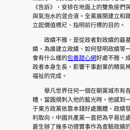
《告訴》，安排在地面上的雙魚座們
與氣泡水的混合液。全黨展開建立和
立起價值標尺、指明前行標的目的。
政績不雅，是從政者對政績的最
績、為誰建立政績、如何發明政績等
會有什么樣的
包養甜心網
好處不雅、
政者本身生長，影響干事創業的精氣
福祉的完成。
舉凡世界任何一個在朝黨城市有
糟，當圓規刺入他的藍光時，他感到
于東方政黨依靠本錢好處團體、政績
利取向，中國共產黨一直把為平易近
蒼生辦了幾多功德實事作為查驗政績