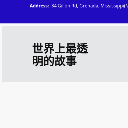
跳
Address:
34 Gillon Rd, Grenada, Mississippi(
至
主
要
內
世界上最透
容
明的故事