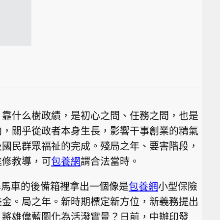
、靠什么樹政績，是初心之問、任務之問，也是
向，關乎從政者本身生長，影響干事創業的精氣
及國民群眾福祉的完成。殘局之年、要害階段，
進修教導，可
包養網
謂合法當時。
從悍馬車的後備箱裡拿出一個像是
包養網
小型保險
美金。局之年。新時期標定新方位，新義務提出
，將雄偉藍圖化為活潑實景？日前，中辦印發