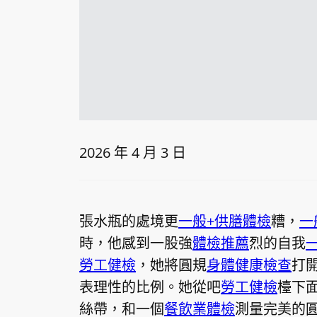
2026 年 4 月 3 日
張水瓶的處境更
一般+供膳體檢
糟，
一
時，他感到一股強
體檢推薦
烈的自我
勞工健檢
，她將圓規
身體健康檢查
打
表理性的比例。她從吧
勞工健檢
檯下
絲帶，和一個
餐飲業體檢
測量完美的