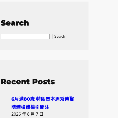
Search
S
Search
e
a
r
c
h
Recent Posts
6月滿80歲 特朗普本周秀傳醫
院體檢體檢引關注
2026 年 8 月 7 日