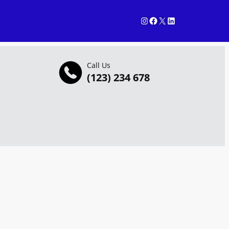
Instagram
Facebook
X
LinkedIn
Call Us
(123) 234 678