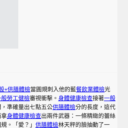
般+供膳體檢
當圓規刺入他的藍
餐飲業體檢
光
一般勞工健檢
審視衝擊。
身體健康檢查
接著
一般
開，準確量出七點五公
供膳體檢
分的長度，這代
面拿
身體健康檢查
出兩件武器：一條精緻的蕾絲
圓規。「愛？」
供膳體檢
林天秤的臉抽動了一