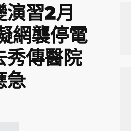
變演習2月
模擬網襲停電
去秀傳醫院
應急