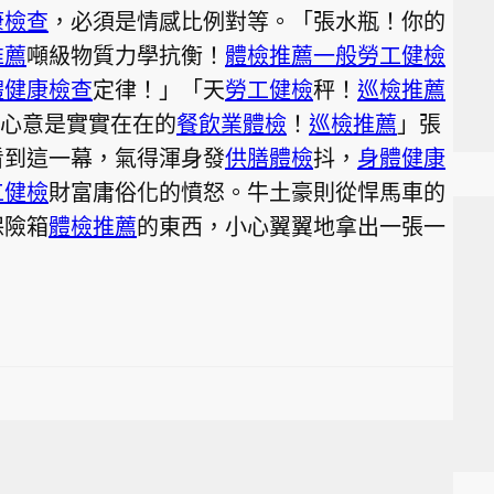
康檢查
，必須是情感比例對等。「張水瓶！你的
推薦
噸級物質力學抗衡！
體檢推薦
一般勞工健檢
體健康檢查
定律！」「天
勞工健檢
秤！
巡檢推薦
的心意是實實在在的
餐飲業體檢
！
巡檢推薦
」張
看到這一幕，氣得渾身發
供膳體檢
抖，
身體健康
工健檢
財富庸俗化的憤怒。牛土豪則從悍馬車的
保險箱
體檢推薦
的東西，小心翼翼地拿出一張一