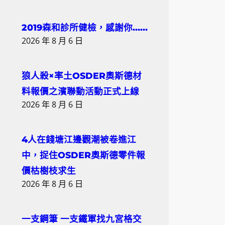
2019森和診所健檢，感謝你……
2026 年 8 月 6 日
狼人殺×率土OSDER奧斯德材
料報價之濱聯動活動正式上線
2026 年 8 月 6 日
4人在錢塘江邊觀潮被卷進江
中，捉住OSDER奧斯德零件報
價枯樹枝求生
2026 年 8 月 6 日
一支鋼筆 一支鐵軍找九宮格交