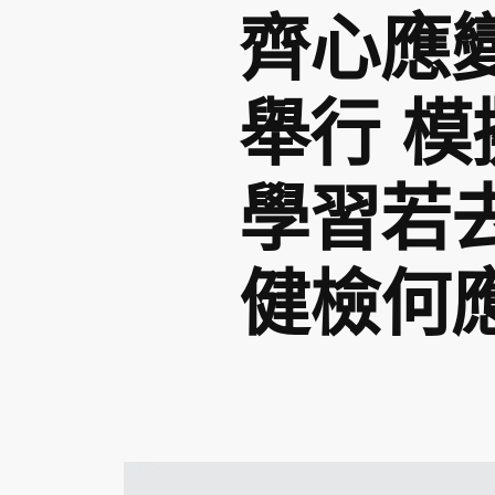
齊心應
舉行 
學習若
健檢何