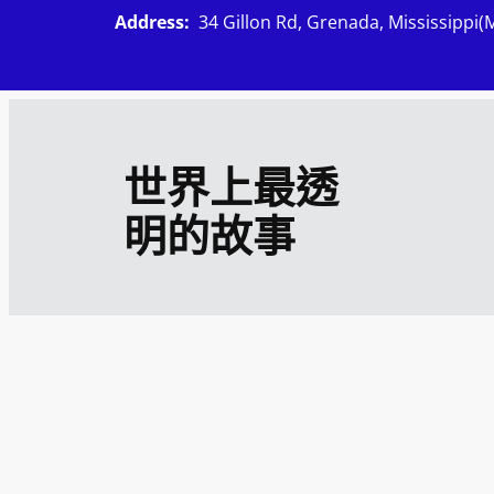
跳
Address:
34 Gillon Rd, Grenada, Mississippi(
至
主
要
內
世界上最透
容
明的故事