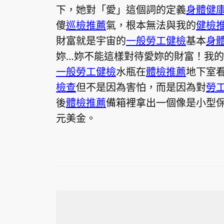
下，她對「愛」這個詞的定義
身體健
傻
巡檢推薦
氣，根本無法與我的
健檢
財富就是宇宙的
一般勞工健檢
基本
身
妳…妳不能這樣對待愛妳的財富！我
一般勞工健檢
水瓶在
體檢推薦
地下室
檢查
但不是因為害怕，而是因為對
勞
後
體檢推薦
備箱裡拿出一個像是小型
元美金。