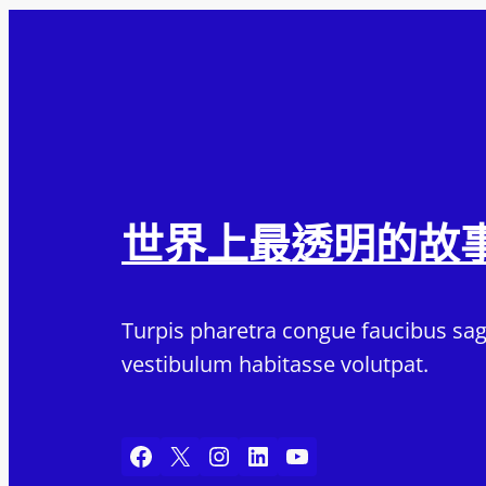
世界上最透明的故
Turpis pharetra congue faucibus sagi
vestibulum habitasse volutpat.
Facebook
X
Instagram
LinkedIn
YouTube