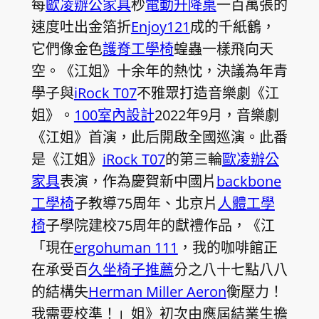
每
歐凌辦公家具
秒
電動升降桌
一百萬張的
速度吐出金箔折
Enjoy121
成的千紙鶴，
它們像金色
護脊工學椅
蝗蟲一樣飛向天
空。《江姐》十余年的熱忱，決議為年青
學子與
iRock T07
不雅眾打造音樂劇《江
姐》。
100室內設計
2022年9月，音樂劇
《江姐》首演，此后開啟全國巡演。此番
是《江姐》
iRock T07
的第三輪
歐凌辦公
家具
表演，作為慶賀新中國片
backbone
工學椅
子教導75周年、北京片
人體工學
椅
子學院建校75周年的獻禮作品，《江
「現在
ergohuman 111
，我的咖啡館正
在承受百
久坐椅子推薦
分之八十七點八八
的結構失
Herman Miller Aeron
衡壓力！
我需要校準！」姐》初次由應屆結業生擔