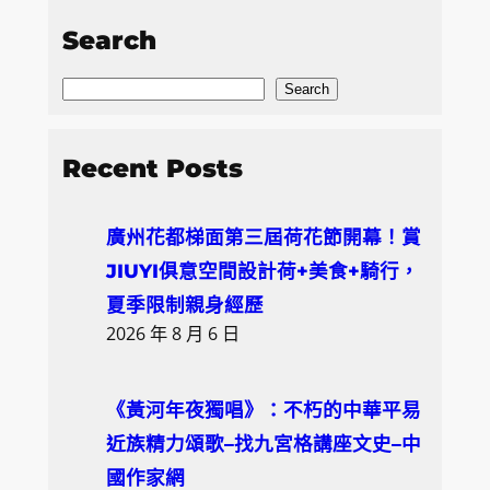
Search
S
Search
e
a
Recent Posts
r
c
廣州花都梯面第三屆荷花節開幕！賞
h
JIUYI俱意空間設計荷+美食+騎行，
夏季限制親身經歷
2026 年 8 月 6 日
《黃河年夜獨唱》：不朽的中華平易
近族精力頌歌–找九宮格講座文史–中
國作家網