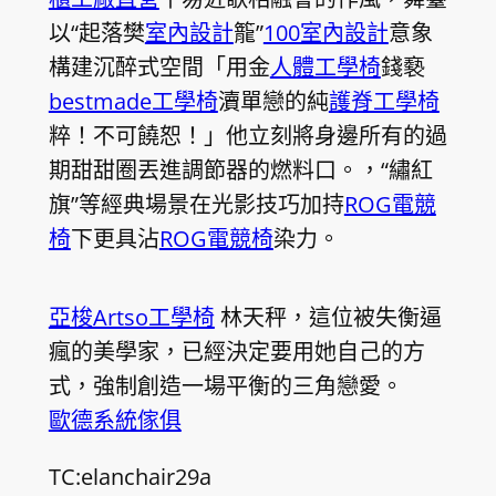
以“起落樊
室內設計
籠”
100室內設計
意象
構建沉醉式空間「用金
人體工學椅
錢褻
bestmade工學椅
瀆單戀的純
護脊工學椅
粹！不可饒恕！」他立刻將身邊所有的過
期甜甜圈丟進調節器的燃料口。，“繡紅
旗”等經典場景在光影技巧加持
ROG電競
椅
下更具沾
ROG電競椅
染力。
亞梭Artso工學椅
林天秤，這位被失衡逼
瘋的美學家，已經決定要用她自己的方
式，強制創造一場平衡的三角戀愛。
歐德系統傢俱
TC:elanchair29a