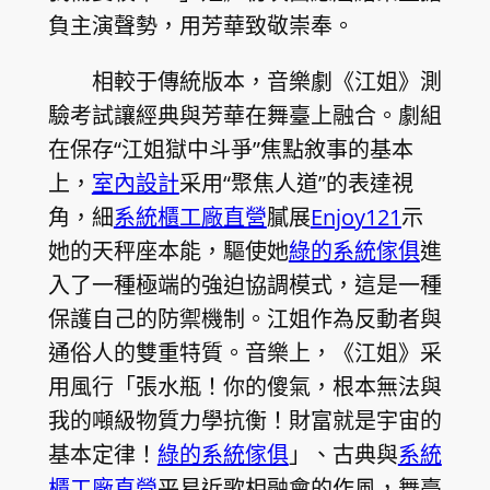
負主演聲勢，用芳華致敬崇奉。
相較于傳統版本，音樂劇《江姐》測
驗考試讓經典與芳華在舞臺上融合。劇組
在保存“江姐獄中斗爭”焦點敘事的基本
上，
室內設計
采用“聚焦人道”的表達視
角，細
系統櫃工廠直營
膩展
Enjoy121
示
她的天秤座本能，驅使她
綠的系統傢俱
進
入了一種極端的強迫協調模式，這是一種
保護自己的防禦機制。江姐作為反動者與
通俗人的雙重特質。音樂上，《江姐》采
用風行「張水瓶！你的傻氣，根本無法與
我的噸級物質力學抗衡！財富就是宇宙的
基本定律！
綠的系統傢俱
」、古典與
系統
櫃工廠直營
平易近歌相融會的作風，舞臺