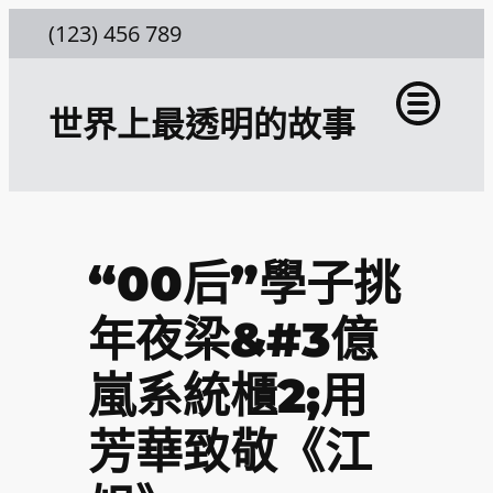
跳
(123) 456 789
至
主
世界上最透明的故事
要
內
容
“00后”學子挑
年夜梁&#3億
嵐系統櫃2;用
芳華致敬《江