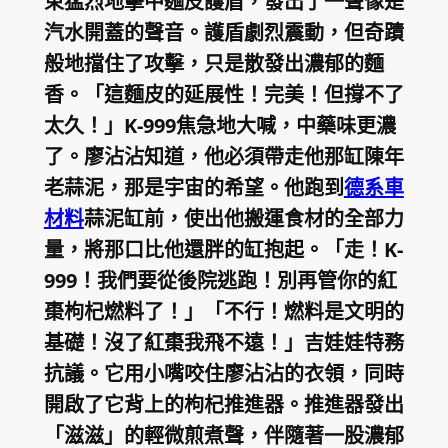
束猛烈地擊中麵皮護盾，發出了一聲像是
汽水開蓋的聲音。護盾劇烈震動，但奇蹟
般地擋住了攻擊，只是散發出濃郁的麵
香。「這麵皮的延展性！完美！但撐不了
太久！」K-999焦急地大喊，中藥味更濃
了。廖沾沾知道，他必須帶走他那缸陳年
老蒜泥，那是宇宙的希望。他跑到
德系車
材料
蒜泥缸前，使出他搬運食材的全部力
量，將那口比他還胖的缸抱起。「走！K-
999！我們要從後院逃跑！別再管你的紅
棗枸杞燃料了！」「不行！燃料是文明的
基礎！沒了紅棗我飛不遠！」吉娃娃特務
抗議。它用小嘴咬住廖沾沾的衣領，同時
開啟了它背上的枸杞推進器。推進器發出
「滋滋」的輕微煎煮聲，伴隨著一股濃郁