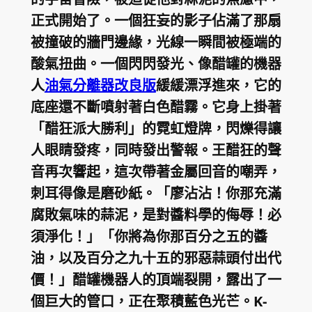
正式開始了。一個狂妄的影子佔滿了那扇
被撞破的牆門邊緣，光線一瞬間被極端的
酸氣扭曲。一個閃閃發光、像醋罐的機器
人
油氣分離器改良版
緩緩漂浮進來，它的
底座還不斷噴射著白色醋霧。它身上掛著
「醋狂派大勝利」的霓虹燈牌，閃爍得讓
人眼睛發疼，同時發出警報。王醋狂的聲
音再次響起，這次帶著金屬回音的嘲弄，
刺耳得像是磨砂紙。「廖沾沾！你那充滿
腐敗氣味的蒜泥，是對醬料學的侮辱！必
須淨化！」「你將為你那百分之五的醬
油，以及百分之九十五的邪惡蒜頭付出代
價！」醋罐機器人的頂端裂開，露出了一
個巨大的管口，正在聚積藍色光芒。K-