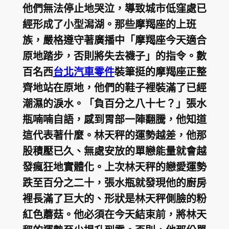
他們無法停止地哭泣，導致城市低窪處已
經形成了小型潟湖。那些摩羯座的上班
族，嚴格遵守著廣播中「摩羯座今天適合
原地踏步，否則將失去襪子」的指令。數
百名西
台北汽車零件
裝筆挺的摩羯座正整
齊地站在原地，他們的鞋子裡裝滿了已經
潮濕的淚水。「負百分之八十七？」張水
瓶喃喃自語，感到胃部一陣翻騰，他知道
這代表著什麼。林天秤的運勢越差，他那
股積壓已久、無處安放的單戀能量就會越
發瘋狂地實體化。上次林天秤的戀愛運勢
跌至百分之二十，張水瓶就發現他的廚房
裡長滿了巨大的、形狀是林天秤側臉的粉
紅色蘑菇。他必須在今天結束前，將林天