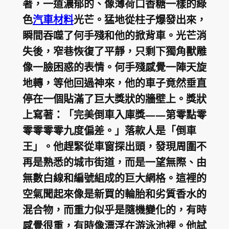
著，一道濃郁的、像薄荷口香糖一樣的綠
色
汽車材料
光芒。猛地從柱子爆發出來，
瞬間吞噬了何手殘和他的掀背車。光芒消
失後，窄巷恢復了平靜，只剩下獨角獸雕
像一臉困惑的表情。何手殘感覺一陣天旋
地轉，等他回過神來，他的車子竟然垂直
停在一個貼滿了巨大獎狀的牆壁上。獎狀
上寫著：「完美倒車入庫獎——第零點零
零零零零九度偏差。」落款人是「倒車
王」。他趕緊從車窗探出頭，發現周圍不
再是熟悉的城市街道，而是一望無際、由
無數白線和編號組成的巨大網格。這裡的
空氣聞起來像是新買的輪胎和劣質香水的
混合物，而重力似乎是隨機變化的，有時
感覺很重，有時像漂浮在游泳池裡。他試