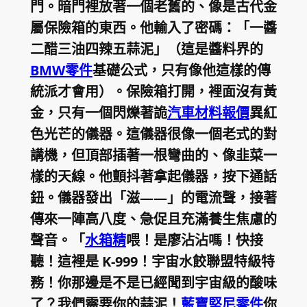
門。暗門裡放著一個老舊的、像是古代金
屬保險箱的東西。他輸入了密碼：「一醬
二醋三油四辣五蒜泥」（這是醬料界的
BMW零件
基礎公式，只有像他這樣的傳
統派才會用）。保險箱打開，裡面沒有黃
金，只有一個閃爍著詭
汽車材料報價
異紅
色光芒的儀器。這儀器很像一個老式的對
講機，但頂部插著一根彎曲的、像韭菜一
樣的天線。他顫抖著拿起儀器，按下通話
鈕。儀器發出「滋——」的電流聲，接著
傳來一陣高八度、急促且充滿養生焦慮的
聲音。「
水箱精
喂！是廖沾沾嗎！快接
聽！這裡是 K-999！宇宙水餃聯盟特級特
務！你那邊是不是已經聞到宇宙級的酸味
了？我們需要你的蒜泥！
藍寶堅尼零件
你