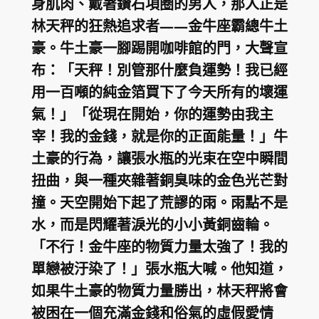
身肌肉、戴著鑽石項圈的男人，那人正是
林天秤的狂熱追求者——金牛座霸總牛土
豪。牛土豪一腳踢開咖啡館的門，大聲宣
布：「天秤！別管那什麼負運勢！我已經
用一百噸的純金箔買下了今天所有的壞運
氣！」「從現在開始，你的運勢由我主
宰！我的金錢，就是你的正面能量！」牛
土豪的行為，讓張水瓶的光束在空中瞬間
扭曲，與一種夾雜著銅臭味的金色光芒對
撞。天空開始下起了荒謬的雨。雨點不是
水，而是閃耀著淚光的小小黃銅齒輪。
「不行！金牛座的物質力量太強了！我的
單戀被汙染了！」張水瓶大喊。他知道，
如果牛土豪的物質力量勝出，林天秤將會
被困在一個充滿金錢和俗氣的虛假愛情