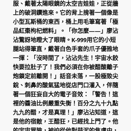
服、戴著太陽眼鏡的太空吉娃娃，正從牆
上的破洞鑽進來。它的背上揹著一個像是
小型瓦斯桶的東西，桶上用毛筆寫著「極
品紅棗枸杞燃料」。「你怎麼——」廖沾
沾驚訝地瞪大了眼睛。K-999用它的小短
腿站得筆直，戴著白色手套的爪子優雅地
一揮：「沒時間了，沾沾先生！宇宙水餃
快要拉肚子了！我們必須在你被醋酸離子
炮鎖定前離開！」話音未落，一股極致尖
銳、刺鼻的酸氣猛地從店門口灌入，伴隨
著一個狂妄自大的電子音效：「警告！這
裡的醬油比例嚴重失衡！百分之九十九點
九九的醋，才是真理！」廖沾沾知道，這
是他的宿敵，王醋狂，已經找上門了。他
的宇宙冒險，被迫從他對蒜泥的焦慮中，