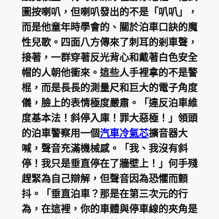
圖按喇叭，但喇叭發出的不是「叭叭」，
而是他童年時學會的、關於泊車口訣的魔
性兒歌。四面八方傳來了刺耳的剎車聲，
接著，一群穿著反光背心和戴著白色安全
帽的人朝他衝來。這些人手裡拿的不是警
棍，而是長長的測量尺和巨大的電子角度
儀，臉上的表情極度嚴肅。「違反泊車維
度基本法！斜停入庫！罪大惡極！」領頭
的泊車警察用一個
汽車冷氣芯
擴音器大
喊，聲音充滿機械感。「我、我沒有斜
停！我只是垂直停在了牆壁上！」何手殘
趕緊為自己辯解，但聲音因為恐懼而顫
抖。「垂直泊車？那是在第三次元的行
為，在這裡，你的車體與停車線的夾角是