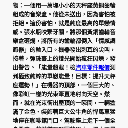
物：一個用一萬塊小小的天秤座黃銅齒輪
組成的音樂盒。他從未送出，因為害怕被
拒絕。這份害怕，就是純度最高的單戀情
感。張水瓶咬緊牙關，將那個黃銅齒輪音
樂盒砸爛，將所有的齒輪都倒入「情感調
節器」的輸入口。機器發出刺耳的尖叫，
接著，彈珠臺上的燈光開始瘋狂閃爍，發
出警告。「能量超載！檢
汽車零件報價
測
到極致純粹的單戀能量！目標：提升天秤
座運勢！」在機器的頂部，一個巨大的、
像彩虹一樣的光束筆直地射向天空。然
而，就在光束衝出屋頂的一瞬間，一輛塗
滿了金色、裝飾著巨大公牛角的悍馬車猛
地停在咖啡館門口。駕駛座上走下一個全