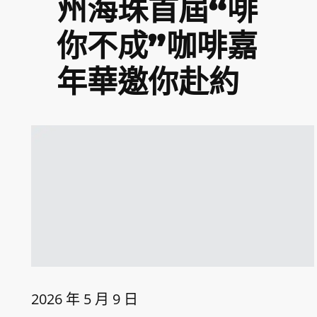
州海珠首屆“啡
你不成”咖啡嘉
年華邀你赴約
2026 年 5 月 9 日