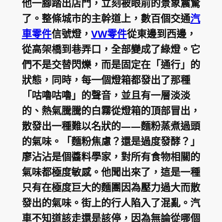
他一腳踏出店門，立刻被眼前的景象震驚
了。整條城市的主幹道上，數百個交通
汽
車零件
信號燈，
VW零件
從東邊到西邊，
從高架橋到巷弄口，全部變成了綠燈。它
們不是交替閃爍，而是固定在「通行」的
狀態，同時，每一個燈箱都發出了那種
「咕嚕咕嚕」的聲音，並且有一層淡淡
的、熱氣騰騰的白霧從燈箱的頂部冒出，
散發出一種難以名狀的——麵粉蒸煮過頭
的氣味。「麵粉焦慮？還是過度發酵？」
廖沾沾是個醬料學家，對所有食物相關的
氣味都極度敏感。他聞出來了，這是一種
只有在極度巨大的麵團因為壓力過大而散
發出的氣味。街上的行人陷入了混亂。汽
車不知道該走還是該停，因為無論從哪個