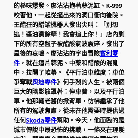
的蔘味爆發。廖沾沾抱著蒜泥缸、K-999
咬著他，一起從撞出來的洞口衝向後院。
王醋狂的醋罐機器人發出尖叫：「別想
逃！醬油黨餘孽！我會追上你！」店內剩
下的所有空盤子被醋酸氣波震碎，發出了
最後的哀鳴。廖沾沾的宇宙冒險
賓利零
件
，就在這片蒜泥、中藥和醋酸的混亂
中，拉開了帷幕。《平行泊車維度：車位
爭奪戰
奧迪零件
》何手殘的人生，被兩個
巨大的陰影籠罩著：停車費，以及平行泊
車。他那輛老舊的掀背車，彷彿繼承了他
所有的駕駛焦慮，從未在他需要時提供過
任何
Skoda零件
幫助。今天，他面臨的是
城市傳說中最恐怖的挑戰，一條夾在理髮