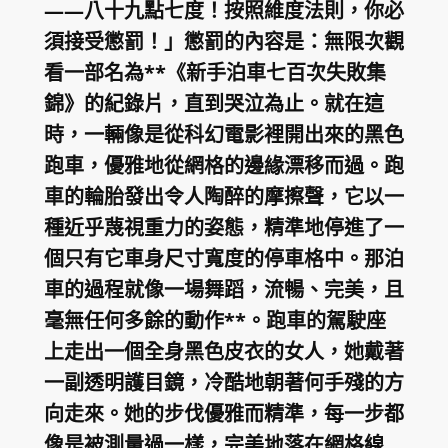
——八十九點七度！按照維度法則，你必
須接受懲罰！」懲罰的內容是：無限次觀
看一部名為**《新手泊車七百次失敗集
錦》的紀錄片，直到哭泣為止。就在這
時，一輛像是從科幻電影裡開出來的黑色
跑車，優雅地從網格的邊緣漂移而過。跑
車的輪胎發出令人陶醉的摩擦聲，它以一
種近乎蔑視重力的姿態，精準地停進了一
個只有它車身尺寸寬度的停車格中。那泊
車的過程就像一場舞蹈，流暢、完美，且
毫無任何多餘的動作**。跑車的駕駛座
上走出一個全身黑色皮衣的女人，她戴著
一副透明護目鏡，冷酷地朝著何手殘的方
向走來。她的步伐優雅而精準，每一步都
像是被測量過一樣，完美地落在網格線