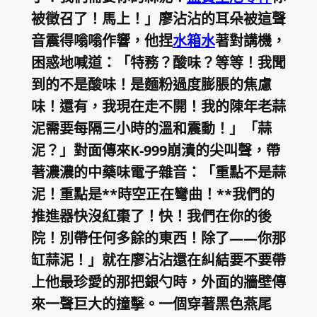
被徵召了！馬上！」廖沾沾的耳朵被這聲
音震得嗡嗡作響，他捏
水箱水
著對講機，
困惑地喊道：「特務？酸味？等等！我聞
到的不是酸味！是麵粉過度膨脹的焦慮
味！還有，我現在走不開！我的陳年老蒜
泥需要每隔三小時的溫和震動！」「蒜
泥？」對面傳來K-999崩潰的尖叫聲，帶
著濃濃的中藥味電子雜音：「重點不是蒜
泥！重點是**時空正在彎曲！**我們的
推進器快沒紅棗了！快！我們在你的後
院！別帶任何多餘的東西！除了——你那
缸蒜泥！」就在廖沾沾還在糾結要不要帶
上他最珍愛的那把銀勺時，外面的牆壁傳
來一聲巨大的撞擊。一個穿著黑色燕尾