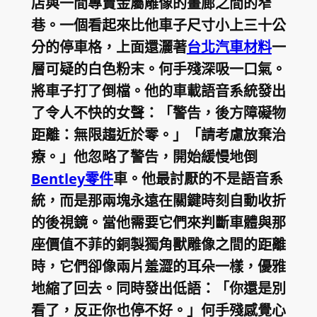
店與一間專賣金屬雕像的畫廊之間的窄
巷。一個看起來比他車子尺寸小上三十公
分的停車格，上面還灑著
台北汽車材料
一
層可疑的白色粉末。何手殘深吸一口氣。
將車子打了倒檔。他的車載語音系統發出
了令人不快的女聲：「警告，後方障礙物
距離：無限趨近於零。」「請考慮放棄治
療。」他忽略了警告，開始緩慢地倒
Bentley零件
車。他最討厭的不是語音系
統，而是那兩塊永遠在關鍵時刻自動收折
的後視鏡。當他需要它們來判斷車體與那
座價值不菲的銅製獨角獸雕像之間的距離
時，它們卻像兩片羞澀的耳朵一樣，優雅
地縮了回去。同時發出低語：「你還是別
看了，反正你也停不好。」何手殘感覺心