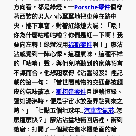
方向看，都是綠燈。一
Porsche零件
個穿
著西裝的男人小心翼翼地把車停在路中
央，搖下車窗，對著紅綠燈大喊：「喂！
你為什麼咕嚕咕嚕？你倒是紅一下啊！我
要向左轉！綠燈沒用
福斯零件
啊！」廖沾
沾感覺到一陣心悸。這種氣味，這種不祥
的「咕嚕」聲，與他兒時聽到的家傳預言
不謀而合。他想起家傳《沾醬秘笈》裡記
載的第一句：「當世間萬物的交通都被麵
皮的氣味籠罩，
斯柯達零件
且燈號恒綠、
聲如湯沸時，便是宇宙水餃臨界點到來之
時。」「七點五個地球年..
汽車空氣芯
.怎
麼這麼快？」廖沾沾猛地衝回店裡，衝到
後廚，打開了一個藏在舊冰櫃後面的暗