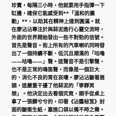
珍寶，每隔三小時，他就要用手指彈一下
缸邊，確保它能感受到**「溫和的震
動」**，以助其在精神上達到圓滿。就
在廖沾沾專注於與蒜泥進行心靈交流時，
外面的世界開始發出一些不對勁的信號。
首先是聲音。街上所有的汽車喇叭同時發
出了一個持續不斷、低沉且潮濕的「咕嚕
——咕嚕——」聲。這聲音不是引擎聲，
也不是正常的鳴笛聲，而像是一個巨大
的、消化不良的胃在哀嚎。廖沾沾皺著眉
頭，這嚴重干擾了他蒜泥的「寧靜冥
想」。他決定出去看個究竟，順手從桌上
拿了一張髒兮兮的，印著《沾醬秘笈》封
面的皺衛生紙，塞進口袋以備不時之需。