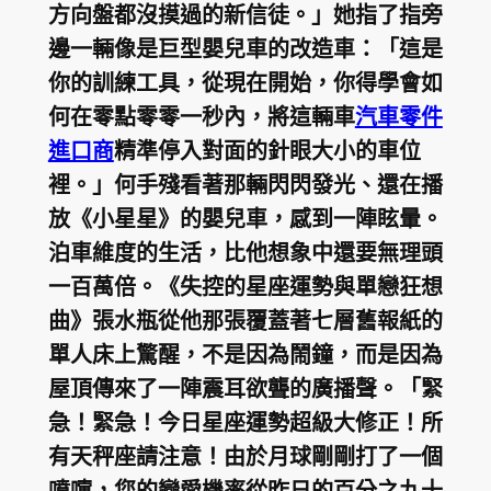
方向盤都沒摸過的新信徒。」她指了指旁
邊一輛像是巨型嬰兒車的改造車：「這是
你的訓練工具，從現在開始，你得學會如
何在零點零零一秒內，將這輛車
汽車零件
進口商
精準停入對面的針眼大小的車位
裡。」何手殘看著那輛閃閃發光、還在播
放《小星星》的嬰兒車，感到一陣眩暈。
泊車維度的生活，比他想象中還要無理頭
一百萬倍。《失控的星座運勢與單戀狂想
曲》張水瓶從他那張覆蓋著七層舊報紙的
單人床上驚醒，不是因為鬧鐘，而是因為
屋頂傳來了一陣震耳欲聾的廣播聲。「緊
急！緊急！今日星座運勢超級大修正！所
有天秤座請注意！由於月球剛剛打了一個
噴嚏，您的戀愛機率從昨日的百分之九十