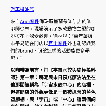
汽車機油芯
來自
Audi零件
海珠區墨蘭朵咖啡店的咖
啡師徐林，現場演示了多款動物主題的咖
啡拉花，深受歡迎。徐林說：“嘉年華讓
市平易近在門店以
賓士零件
外也能認識我
們的brand，盼望這樣的活動能更多舉
辦。”
以咖啡為前言，打《宇宙水餃與終極醬料
師》第一章：蒜泥與末日預兆廖沾沾坐在
他那間被稱為「宇宙水餃中心」的店裡，
但這間店的外觀更像是一個被遺棄的藍色
塑膠棚，與「宇宙」或「中心」這兩個詞