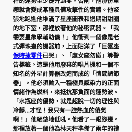
秤的運勢至少提升到零。否則，他那份單
戀就會變成某種具備攻擊性的實體。他緊
張地跑進他堆滿了星座圖表和過期甜甜圈
的地下室，那裡放著他的秘密武器。「我
需要星象學輔助儀！」他衝到一個像是老
式彈珠臺的機器前，上面貼滿了「巨蟹座
保時捷零件
已哭」、「處女座勿碰」等警
告標籤。這是他用廢棄的唱片機和一個不
知名的外星計算器改造而成的「情感調節
器」。他必須輸入一種極具感染力的正面
情緒作為燃料，來抵抗那負面的運勢波。
「水瓶座的優勢，就是超脫一切的理性與
冷靜…才怪！我只有一腔熱血的傻氣
啊！」他絕望地低吼。他看了一眼腳邊。
那裡放著一個他為林天秤準備了兩年的禮