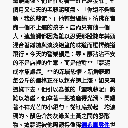
毫無關係。他正在對著一缸已經發酵了七
個月又七天的老蒜泥嘆氣。「你還不夠靈
動，我的蒜泥。」他輕聲細語，彷彿在責
備一個不上進的孩子。店內只有他一個
人，連蒼蠅都因為難以忍受那股陳年蒜頭
混合著鐵鏽與淡淡絕望的味道而選擇繞道
飛行。今天的營業額是：零。廖沾沾不安
的不是店裡的生意，而是他對**「蒜泥
成本焦慮症」**的深層恐懼。新鮮蒜頭
每公斤的價格正在以超光速上漲，如果再
這樣下去，他引以為傲的「靈魂蒜泥」將
難以為繼。他拿著一把被磨得光滑、閃耀
著不祥光芒的小銀勺，從缸底撈起一坨濃
稠的、顏色介於灰綠與土黃之間的發酵
物。這蒜泥被他照顧得像稀
德系車零件
世