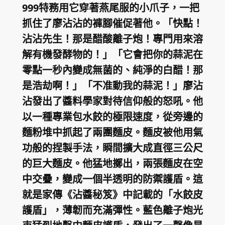
999特務用它穿著燕尾服的小爪子，一把
抓住了廖沾沾的褲腳催促著他。「快點！
沾沾先生！那是醋酸離子炮！專門用來溶
解有機發酵物的！」「它會把你的蒜泥在
零點一秒內變成無菌的、純淨的白醋！那
是浩劫啊！」「不准動我的蒜泥！」廖沾
沾發出了醬料學家對待信仰般的怒吼。他
以一種專業包水餃的極限速度，從旁邊的
麵粉堆中抓起了兩團麵皮。麵皮被他用氣
功般的捏製手法，瞬間擴大成直徑三公尺
的巨大麵皮。他猛地擲出，兩張麵皮在空
中交疊，變成一個半透明的防禦護盾。這
就是家傳《沾醬秘笈》中記載的「水餃皮
護盾」，薄韌而充滿彈性。藍色離子炮光