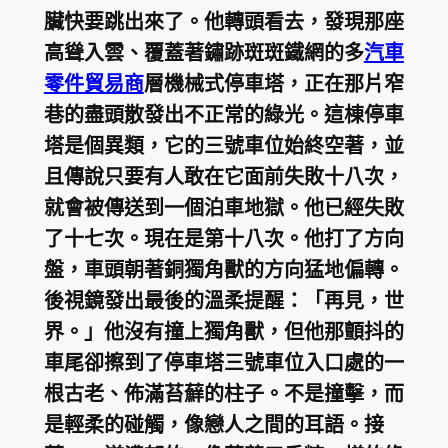
臟快要跳出來了。他轉頭看去，發現那座
高聳入雲、覆蓋著鏽跡斑斑鐵網的多
汽車
零件貿易商
層機械式停車塔，正在那片窄
巷的盡頭散發出不正常的綠光。這棟停車
塔是個異類，它的三號車位始終空著，並
且傳說只要有人敢在它面前失敗十八次，
就會被傳送到一個泊車地獄。他已經失敗
了十七次。現在是第十八次。他打了方向
盤，車頭朝著銅獨角獸的方向猛地偏轉。
後視鏡發出最後的溫柔提醒：「再見，世
界。」他沒有撞上獨角獸，但他那顫抖的
車尾卻擦到了停車塔三號車位入口處的一
根古老、佈滿苔蘚的柱子。不是撞擊，而
是輕柔的碰觸，像戀人之間的耳語。接