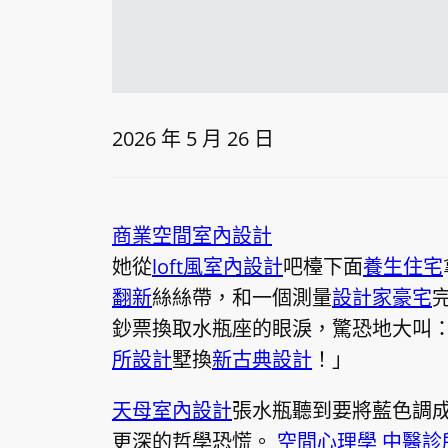
2026 年 5 月 26 日
商業空間室內設計
她從
loft風室內設計
吧檯下面
養生住宅
翻新
絲絲帶，和一個測量
設計家豪宅
鈔票換取水瓶座的眼淚，驚恐地大叫
所設計
墅換
新古典設計
！」
天母室內設計
張水瓶聽到要將藍色調
更深的哲學恐慌。
空間心理學
中醫診