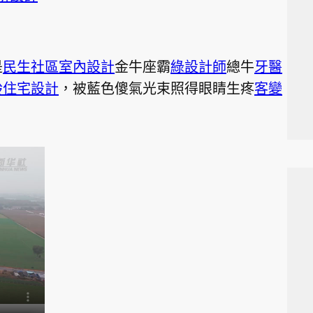
是
民生社區室內設計
金牛座霸
綠設計師
總牛
牙醫
齡住宅設計
，被藍色傻氣光束照得眼睛生疼
客變