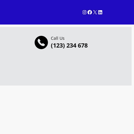
Instagram
Facebook
X
LinkedIn
Call Us
(123) 234 678