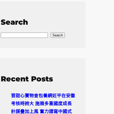
Search
S
Search
e
a
r
c
h
Recent Posts
習甜心寶物查包養網近平在安徽
考核時誇大 施展多重國度成長
計謀疊加上風 奮力譜寫中國式