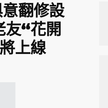
I俱意翻修設
老友“花開
行將上線