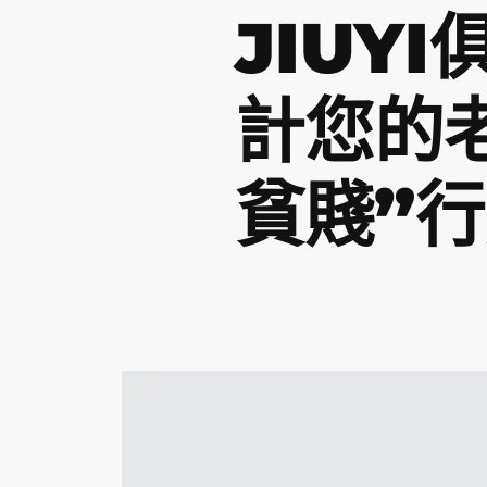
JIUY
計您的
貧賤”