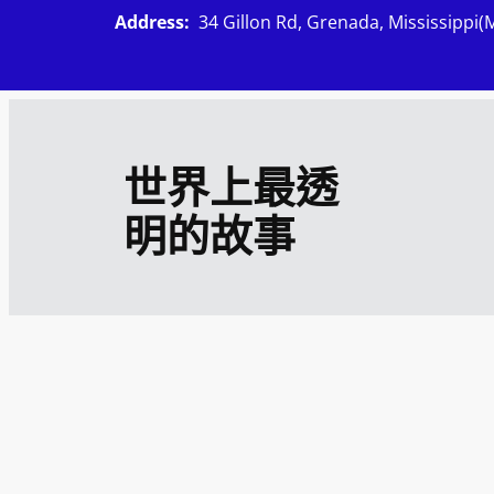
跳
Address:
34 Gillon Rd, Grenada, Mississippi(
至
主
要
內
世界上最透
容
明的故事