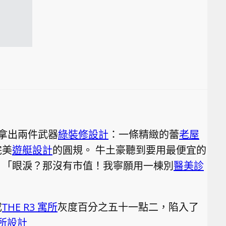
拿出兩件武器
綠裝修設計
：一條精緻的蕾
老屋
完美
遊艇設計
的圓規。 牛土豪聽到要用最便宜的
：「眼淚？那沒有市值！我寧願用一棟別
醫美診
成
THE R3 寓所
灰度百分之五十一點二，陷入了
所設計