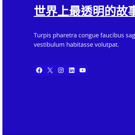
世界上最透明的故
Turpis pharetra congue faucibus sagi
vestibulum habitasse volutpat.
Facebook
X
Instagram
LinkedIn
YouTube