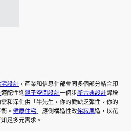
休宅設計
，產業和信息化部會同多個部分結合印
計
適配性進
親子空間設計
一個步
新古典設計
驟增
內需和深化供「牛先生，你的愛缺乏彈性。你的
平衡。
健康住宅
」應側構造性改
侘寂風
造，以花
好知足多元需求。