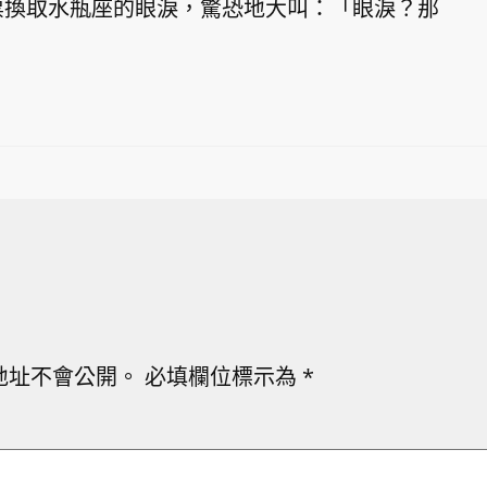
票換取水瓶座的眼淚，驚恐地大叫：「眼淚？那
地址不會公開。
必填欄位標示為
*