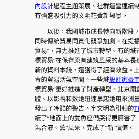
內設計
過程主題策展、社群運營連續
有強盛吸引力的文明花費新場景。
以後，我國城市成長轉向新階段
同時傳統貿易同質化競爭加劇。在提
貿易”，無力推進了城市轉型。有的城
標貿易”在保存原有建筑風采的基本長
新的資料本錢，還獲得了經濟效益。
青的貿易活氣空間。一些城
設計家豪
標貿易”更好推進了財產轉型。北京開創·
體、以影視和數她迅速拿起她用來測
發出了冷酷的警告。字文明為引領的
T
續了“地面上的雙魚座們哭得更厲害了
混合液。舊”風采，完成了“新”價值。