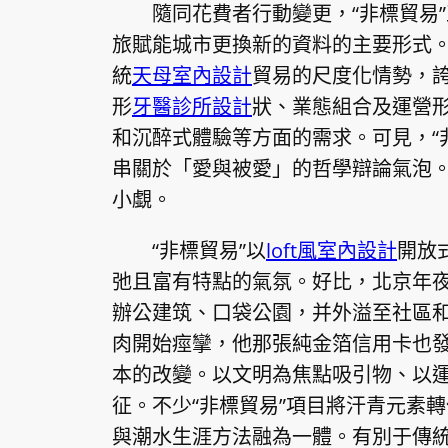
隨同花費者行動變更，“非標貿易
旅賦能城市更換新的資料的主要形式
統
天母室內設計
貿易的尺度化情勢，
形
牙醫診所設計
狀、業態組合及運營
和沉醉式體驗等方面的需求。可見，“
串關於「愛與被愛」的哲學辯論氣泡。
小覷。
“非標貿易”以
loft風室內設計
開放
弛且富有特點的氣氛。好比，北京年
辦公建筑、口袋公園，并外溢至社區
肉開始痙攣，他那張純金箔信用卡也
本的改變。以文明為焦點吸引物、以運
征。不少“非標貿易”項目將汗青元素
與潮水生涯方法融為一體。有別于傳統