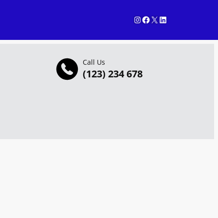
Instagram
Facebook
X
LinkedIn
Call Us
(123) 234 678