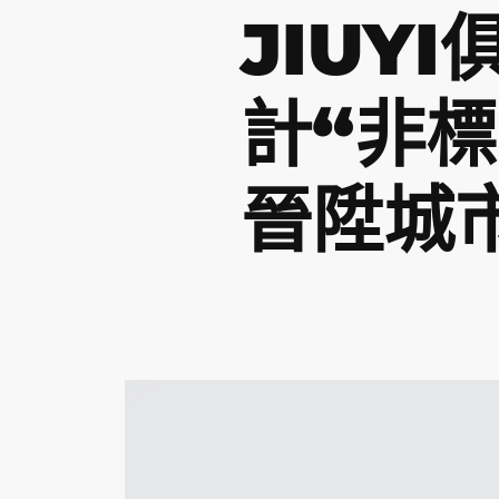
JIUY
計“非
晉陞城