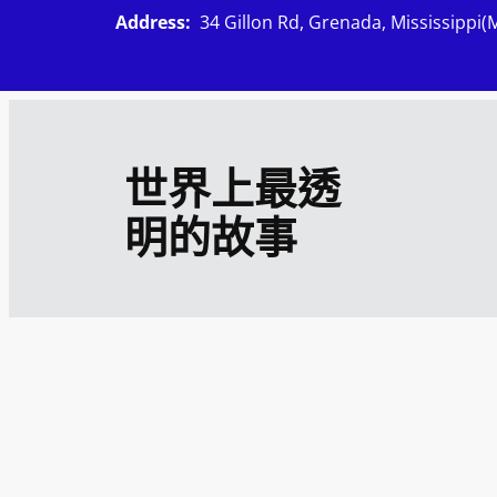
跳
Address:
34 Gillon Rd, Grenada, Mississippi(
至
主
要
內
世界上最透
容
明的故事