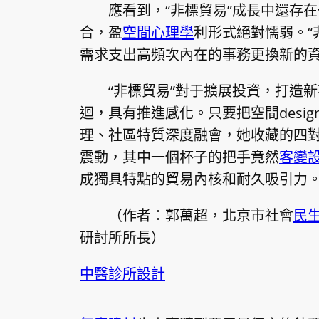
應看到，“非標貿易”成長中還存
合，盈
空間心理學
利形式絕對懦弱。“
需求支出高頻次內在的事務更換新的
“非標貿易”對于擴展投資，打造
迴，具有推進感化。只要把空間desi
理、社區特質深度融會，她收藏的四
震動，其中一個杯子的把手竟然
客變
成獨具特點的貿易內核和耐久吸引力
（作者：郭萬超，北京市社會
民
研討所所長）
中醫診所設計