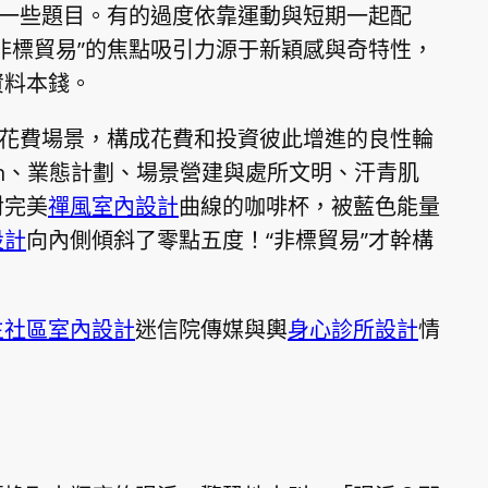
在一些題目。有的過度依靠運動與短期一起配
非標貿易”的焦點吸引力源于新穎感與奇特性，
資料本錢。
新花費場景，構成花費和投資彼此增進的良性輪
gn、業態計劃、場景營建與處所文明、汗青肌
對完美
禪風室內設計
曲線的咖啡杯，被藍色能量
設計
向內側傾斜了零點五度！“非標貿易”才幹構
。
生社區室內設計
迷信院傳媒與輿
身心診所設計
情