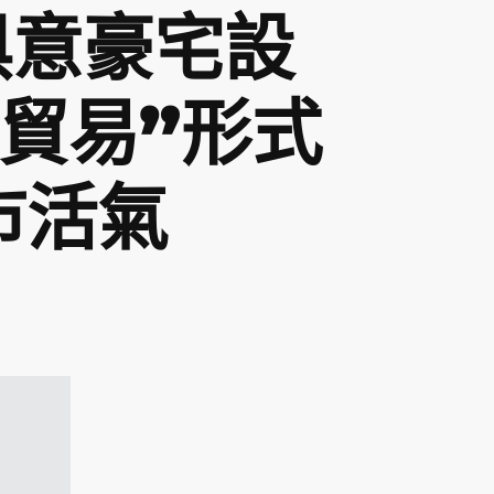
I俱意豪宅設
標貿易”形式
市活氣