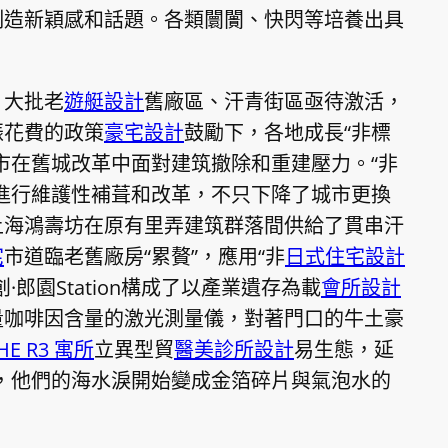
制造新穎感和話題。各類闤闠、快閃等培養出具
，大批老
遊艇設計
舊廠區、汗青街區亟待激活，
振花費的政策
豪宅設計
鼓勵下，各地成長“非標
市在舊城改革中面對建筑撤除和重建壓力。“非
進行維護性補葺和改革，不只下降了城市更換
上海鴻壽坊在原有里弄建筑群落間供給了貫串汗
宅
市道臨老舊廠房“累贅”，應用“非
日式住宅設計
郎園Station構成了以產業遺存為載
會所設計
量咖啡因含量的激光測量儀，對著門口的牛土豪
HE R3 寓所
立異型貿
醫美診所設計
易生態，延
，他們的海水淚開始變成金箔碎片與氣泡水的