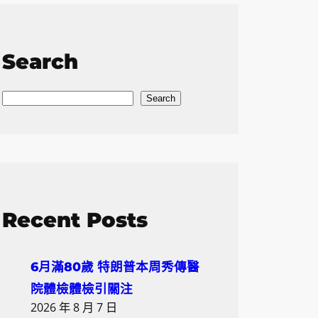
Search
S
Search
e
a
r
c
h
Recent Posts
6月滿80歲 特朗普本周秀傳醫
院體檢體檢引關注
2026 年 8 月 7 日