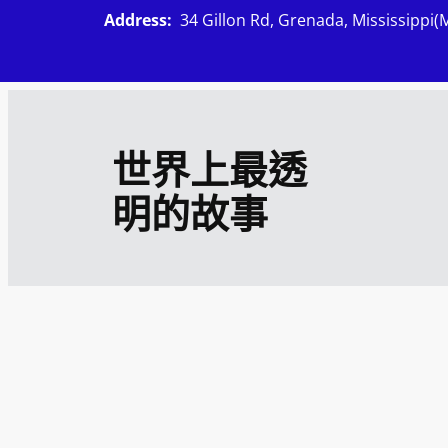
跳
Address:
34 Gillon Rd, Grenada, Mississippi(
至
主
要
內
世界上最透
容
明的故事