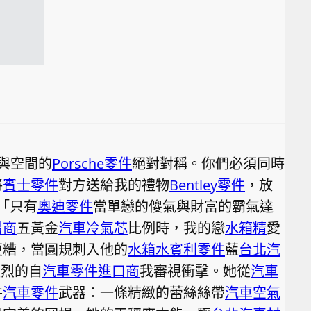
與空間的
Porsche零件
絕對對稱。你們必須同時
將
賓士零件
對方送給我的禮物
Bentley零件
，放
「只有
奧迪零件
當單戀的傻氣與財富的霸氣達
易商
五黃金
汽車冷氣芯
比例時，我的戀
水箱精
愛
更糟，當圓規刺入他的
水箱水
賓利零件
藍
台北汽
強烈的自
汽車零件進口商
我審視衝擊。她從
汽車
件
汽車零件
武器：一條精緻的蕾絲絲帶
汽車空氣