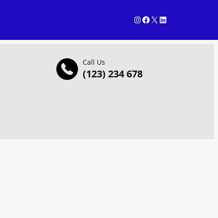
Instagram
Facebook
X
LinkedIn
Call Us
(123) 234 678