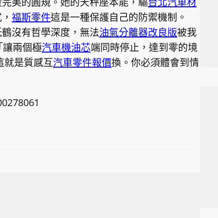
量完美的圓規。她的天秤座本能，驅
台北汽車材
式，
福斯零件
這是一種保護自己的防禦機制。
紙鶴沒有哲學深度，無法
油氣分離器改良版
被我
「讓兩個極
汽車機油芯
端同時停止，達到零的境
這就是質感互
汽車零件報價
換。你必須體會到情
00278061