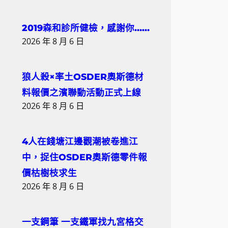
2019森和診所健檢，感謝你……
2026 年 8 月 6 日
狼人殺×率土OSDER奧斯德材
料報價之濱聯動活動正式上線
2026 年 8 月 6 日
4人在錢塘江邊觀潮被卷進江
中，捉住OSDER奧斯德零件報
價枯樹枝求生
2026 年 8 月 6 日
一支鋼筆 一支鐵軍找九宮格交