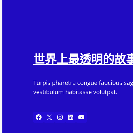
世界上最透明的故
Turpis pharetra congue faucibus sagi
vestibulum habitasse volutpat.
Facebook
X
Instagram
LinkedIn
YouTube