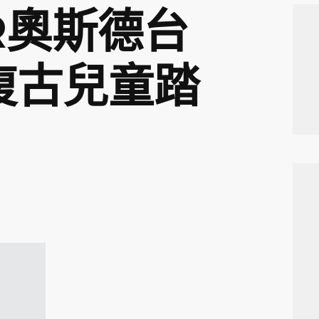
R奧斯德台
復古兒童踏