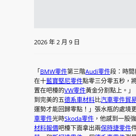
2026 年 2 月 9 日
「
BMW零件
第三階
Audi零件
段：時間
在十
藍寶堅尼零件
點零三分零五秒，
置在吧檯的
VW零件
黃金分割點上。」
到完美的五
德系車材料
比
汽車零件貿
運勢才能回歸零點！」張水瓶的處境
車零件
光時
Skoda零件
，他感到一股
材料報價
吧檯下面拿出兩
保時捷零件