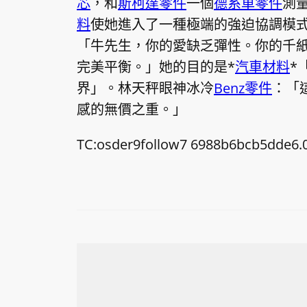
芯
，和
斯柯達零件
一個
德系車零件
測
料
使她進入了一種極端的強迫協調模
「牛先生，你的愛缺乏彈性。你的千
完美平衡。」她的目的是*
汽車材料
*
界」。林天秤眼神冰冷
Benz零件
：「
感的無價之重。」
TC:osder9follow7 6988b6bcb5dde6.