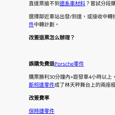
直達票搶不到
德系車材料
？嘗試分段購
選擇鄰近車站出發/到達，或接收中轉換
件
中轉計劃。
改簽退票怎么辦理？
誤購免費退
Porsche零件
購票勝利30分鐘內+距發車4小時以上
斯柯達零件
成了林天秤舞台上的兩座極
改簽費率
保時捷零件