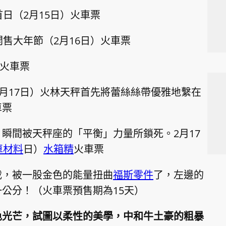
首日（2月15日）火車票
開售大年節（2月16日）火車票
）火車票
月17日）火林天秤首先將蕾絲絲帶優雅地繫在
車票
瞬間被天秤座的「平衡」力量所鎖死。2月17
車材料
日）
水箱精
火車票
栽，被一股金色的能量扭曲
福斯零件
了，左邊的
公分！（火車票預售期為15天）
色光芒，試圖以柔性的美學，中和牛土豪的粗暴