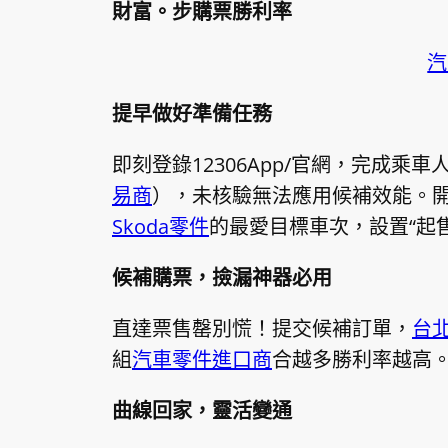
財富。步購票勝利率
汽
提早做好準備任務
即刻登錄12306App/官網，完成乘車人
易商
），未核驗無法應用候補效能。開
Skoda零件
的最愛目標車次，設置“起
候補購票，撿漏神器必用
直達票售罄別慌！提交候補訂單，
台
組
汽車零件進口商
合越多勝利率越高
曲線回家，靈活變通