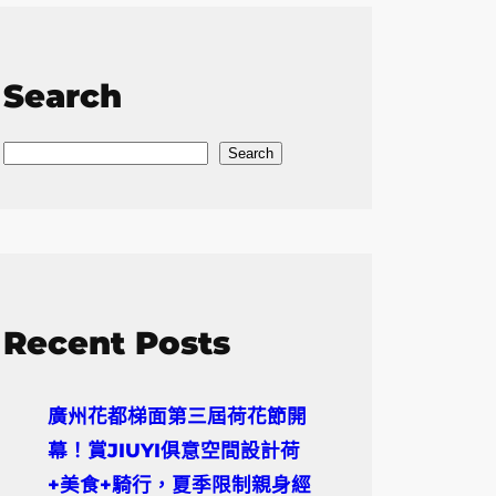
Search
S
Search
e
a
r
c
h
Recent Posts
廣州花都梯面第三屆荷花節開
幕！賞JIUYI俱意空間設計荷
+美食+騎行，夏季限制親身經