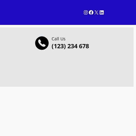
Instagram
Facebook
X
LinkedIn
Call Us
(123) 234 678