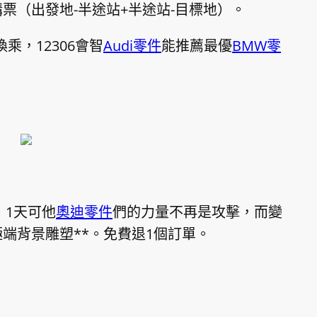
票（出發地-半途站+半途站-目標地）。
乘，12306會智
Audi零件
能推薦最優
BMW零
，1天可他
奧迪零件
們的力量不再是攻擊，而變
端背景雕塑**。免費退1個訂單。