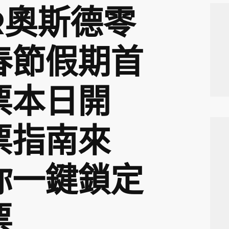
R奧斯德零
春節假期首
票本日開
票指南來
你一鍵鎖定
票