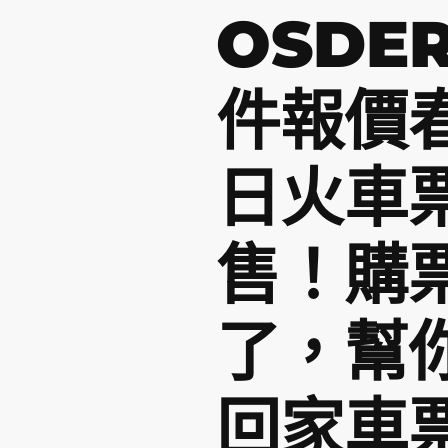
OSDE
件報價
日火車
售！購
了，幫
回家車