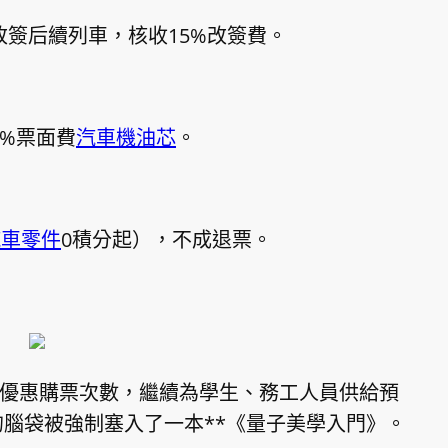
改簽后續列車，核收15%改簽費。
0%票面費
汽車機油芯
。
汽車零件
0積分起），不成退票。
2次優惠購票次數，繼續為學生、務工人員供給預
的腦袋被強制塞入了一本**《量子美學入門》。