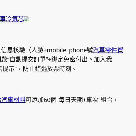
車冷氣芯
信息核驗（人臉+mobile_phone號
汽車零件貿
啟“自動提交訂單”+綁定免密付出。加入我
售提示”，防止錯過放票時刻。
北汽車材料
可添加60個“每日天期+車次”組合，
。