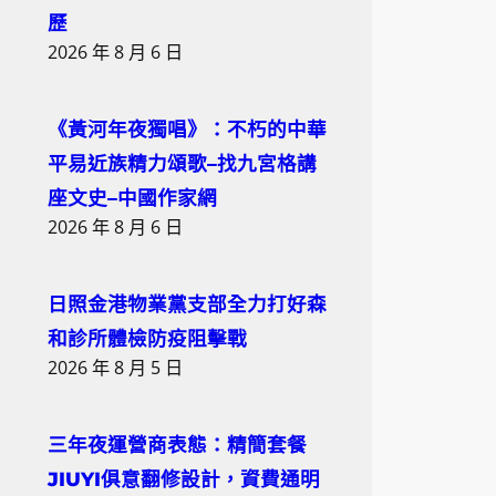
歷
2026 年 8 月 6 日
《黃河年夜獨唱》：不朽的中華
平易近族精力頌歌–找九宮格講
座文史–中國作家網
2026 年 8 月 6 日
日照金港物業黨支部全力打好森
和診所體檢防疫阻擊戰
2026 年 8 月 5 日
三年夜運營商表態：精簡套餐
JIUYI俱意翻修設計，資費通明