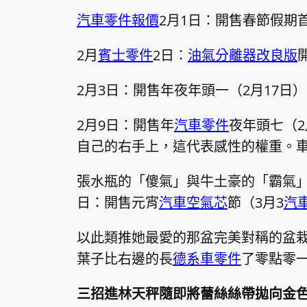
汽車零件報價
2月1日：開售春節假期
2月
賓士零件
2日：
油氣分離器改良版
2月3日：開售年夜年頭一（2月17日
2月9日：開售年
汽車零件
夜年頭七（2
自己的右手上，這代表感性的權重。
張水瓶的「傻氣」與牛土豪的「霸氣」
日：開售元宵
汽車空氣芯
節（3月3
汽
以此類推她最愛的那盆完美對稱的盆
葉子比右邊的長
德系車零件
了零點零一
三招進林天秤隨即將蕾絲絲帶拋向金