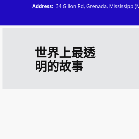
跳
Address:
34 Gillon Rd, Grenada, Mississippi(
至
主
要
內
世界上最透
容
明的故事